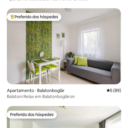
Preferido dos hóspedes
Entre os melhores preferidos dos hóspedes
Apartamento ⋅ Balatonboglár
5 de uma a
5 (89)
Balatoni Relax em Balatonbogláron
Preferido dos hóspedes
Preferido dos hóspedes