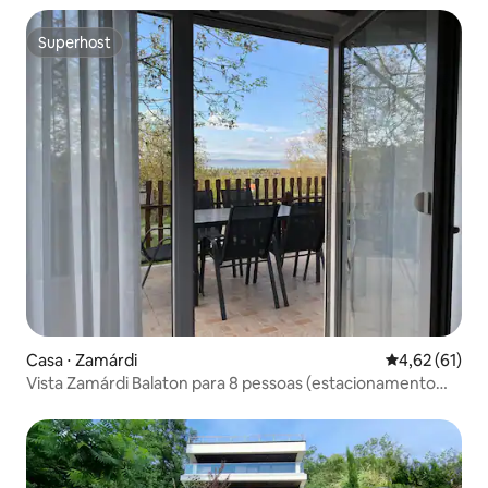
Superhost
Superhost
Casa ⋅ Zamárdi
4,62 de uma a
4,62 (61)
Vista Zamárdi Balaton para 8 pessoas (estacionamento
gratuito)