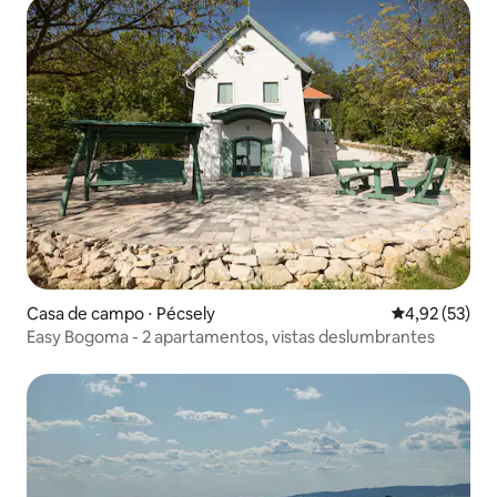
Casa de campo ⋅ Pécsely
4,92 de uma a
4,92 (53)
Easy Bogoma - 2 apartamentos, vistas deslumbrantes