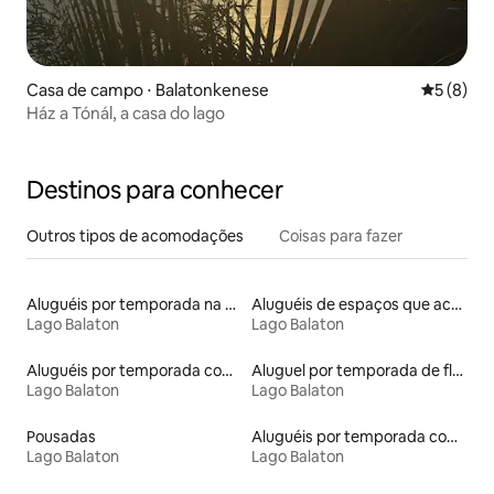
Casa de campo ⋅ Balatonkenese
5 de uma 
5 (8)
Ház a Tónál, a casa do lago
Destinos para conhecer
Outros tipos de acomodações
Coisas para fazer
Aluguéis por temporada na orla
Aluguéis de espaços que aceitam animais de estimação
Lago Balaton
Lago Balaton
Aluguéis por temporada com sauna
Aluguel por temporada de flats
Lago Balaton
Lago Balaton
Pousadas
Aluguéis por temporada com suítes privativas
Lago Balaton
Lago Balaton