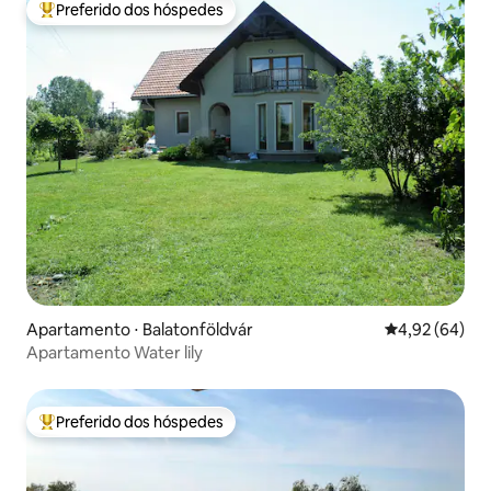
Preferido dos hóspedes
Entre os melhores preferidos dos hóspedes
Apartamento ⋅ Balatonföldvár
4,92 de uma a
4,92 (64)
Apartamento Water lily
Preferido dos hóspedes
Entre os melhores preferidos dos hóspedes