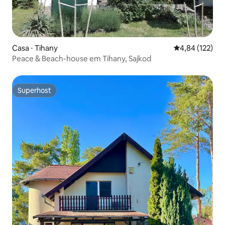
Casa ⋅ Tihany
4,84 de uma av
4,84 (122)
Peace & Beach-house em Tihany, Sajkod
Superhost
Superhost