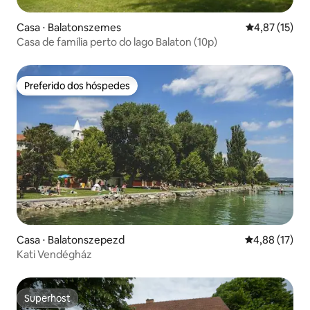
Casa ⋅ Balatonszemes
4,87 de uma a
4,87 (15)
Casa de família perto do lago Balaton (10p)
Preferido dos hóspedes
Preferido dos hóspedes
Casa ⋅ Balatonszepezd
4,88 de uma a
4,88 (17)
Kati Vendégház
Superhost
Superhost