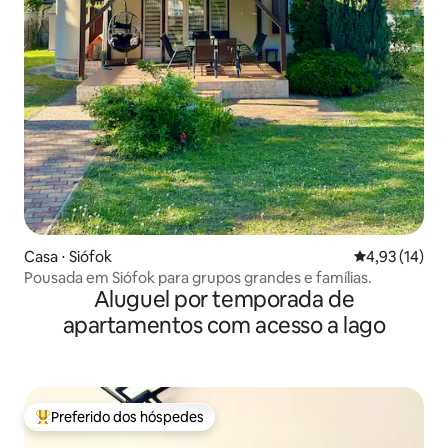
Casa ⋅ Siófok
4,93 de uma a
4,93 (14)
Pousada em Siófok para grupos grandes e famílias.
Aluguel por temporada de
apartamentos com acesso a lago
Preferido dos hóspedes
Entre os melhores preferidos dos hóspedes