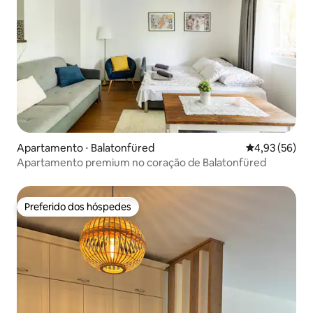
Apartamento ⋅ Balatonfüred
4,93 de uma a
4,93 (56)
Apartamento premium no coração de Balatonfüred
Preferido dos hóspedes
Preferido dos hóspedes