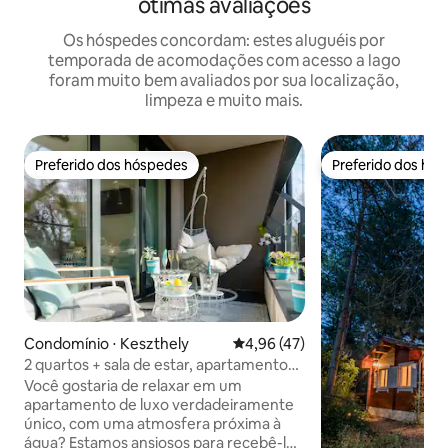
ótimas avaliações
Os hóspedes concordam: estes aluguéis por
temporada de acomodações com acesso a lago
foram muito bem avaliados por sua localização,
limpeza e muito mais.
Preferido dos hóspedes
Preferido dos hó
Preferido dos hóspedes
Preferido dos hó
Condomínio ⋅ Keszthely
4,96 de uma avaliação média de
4,96 (47)
2 quartos + sala de estar, apartamento
de luxo novo perto da água
Você gostaria de relaxar em um
apartamento de luxo verdadeiramente
único, com uma atmosfera próxima à
água? Estamos ansiosos para recebê-lo