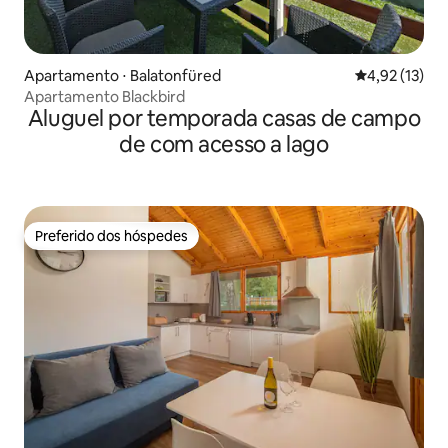
Apartamento ⋅ Balatonfüred
4,92 de uma a
4,92 (13)
Apartamento Blackbird
Aluguel por temporada casas de campo
de com acesso a lago
Preferido dos hóspedes
Preferido dos hóspedes