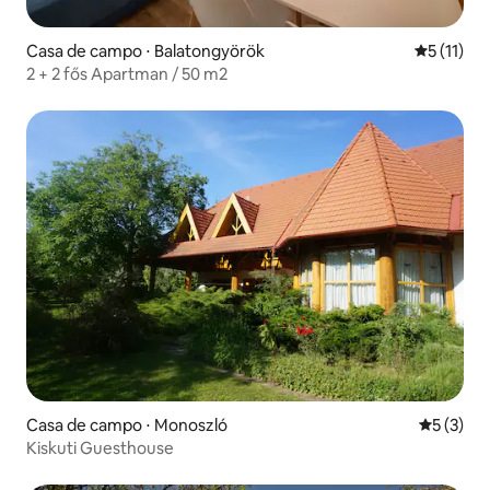
Casa de campo ⋅ Balatongyörök
5 de uma a
5 (11)
2 + 2 fős Apartman / 50 m2
Casa de campo ⋅ Monoszló
5 de uma 
5 (3)
Kiskuti Guesthouse