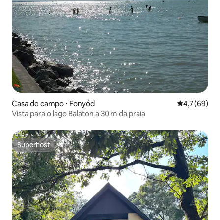
Casa de campo ⋅ Fonyód
4,7 de uma a
4,7 (69)
Vista para o lago Balaton a 30 m da praia
Superhost
Superhost