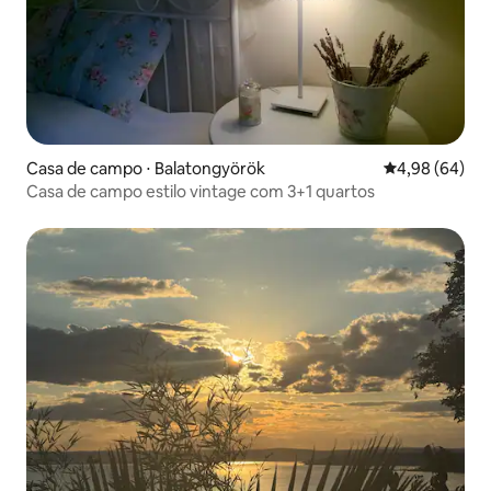
Casa de campo ⋅ Balatongyörök
4,98 de uma av
4,98 (64)
Casa de campo estilo vintage com 3+1 quartos