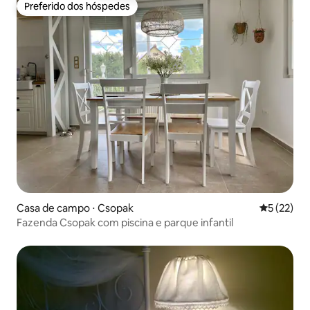
Preferido dos hóspedes
Preferido dos hóspedes
Casa de campo ⋅ Csopak
5 de uma a
5 (22)
Fazenda Csopak com piscina e parque infantil