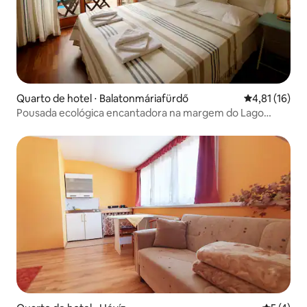
Quarto de hotel ⋅ Balatonmáriafürdő
4,81 de uma a
4,81 (16)
Pousada ecológica encantadora na margem do Lago
BALATON