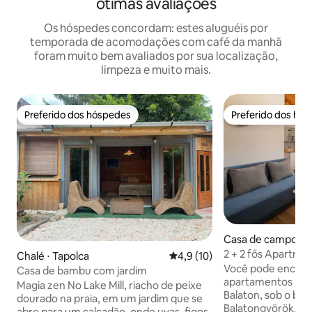
ótimas avaliações
Os hóspedes concordam: estes aluguéis por
temporada de acomodações com café da manhã
foram muito bem avaliados por sua localização,
limpeza e muito mais.
Preferido dos hóspedes
Preferido dos hó
Preferido dos hóspedes
Preferido dos hó
Casa de campo ⋅ 
2 + 2 fős Apartma
Chalé ⋅ Tapolca
4,9 de uma avaliação média de
4,9 (10)
Você pode encontr
Casa de bambu com jardim
apartamentos na c
Magia zen No Lake Mill, riacho de peixe
Balaton, sob o bel
dourado na praia, em um jardim que se
Balatongyörök, e
abre para um calçadão, onde uvas, figos,