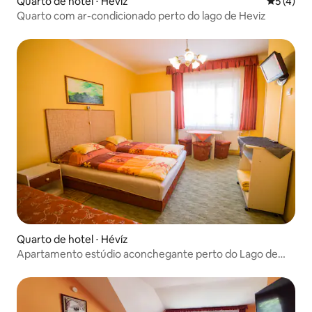
Quarto de hotel ⋅ Hévíz
5 de uma 
5 (4)
Quarto com ar-condicionado perto do lago de Heviz
Quarto de hotel ⋅ Hévíz
Apartamento estúdio aconchegante perto do Lago de
Heviz