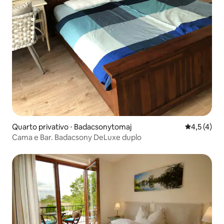
Quarto privativo ⋅ Badacsonytomaj
4,5 de uma 
4,5 (4)
Cama e Bar. Badacsony DeLuxe duplo