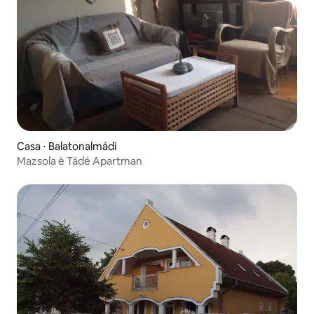
Casa ⋅ Balatonalmádi
Mazsola è Tádé Apartman