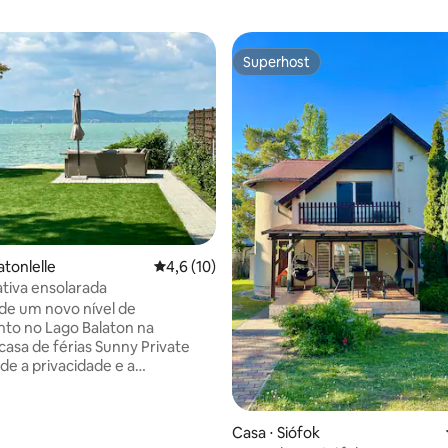
Superhost
Superhost
média de 5, 53 avaliações
atonlelle
4,6 de uma avaliação média de 5, 10 avalia
4,6 (10)
ativa ensolarada
de um novo nível de
to no Lago Balaton na
casa de férias Sunny Private
de a privacidade e a
ia à beira d'água se unem em
ma casa de férias à
 com acesso direto e cais
Casa ⋅ Siófok
spera por você, se quiser