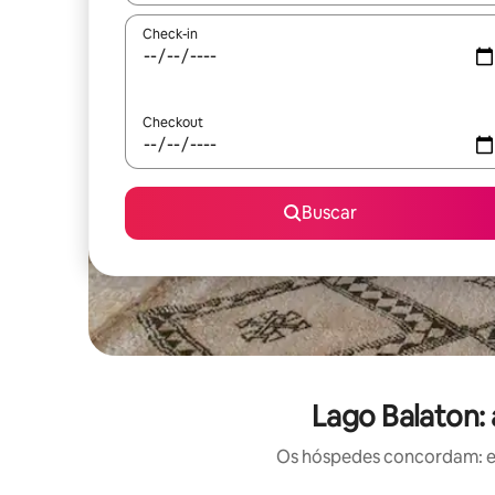
Check-in
Checkout
Buscar
Lago Balaton: 
Os hóspedes concordam: est