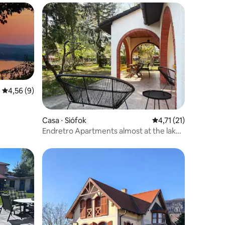
4,56 de uma avaliação média de 5, 9 avaliações
4,56 (9)
ções
Casa ⋅ Siófok
4,71 de uma avaliação
4,71 (21)
Endretro Apartments almost at the lake
downstairs