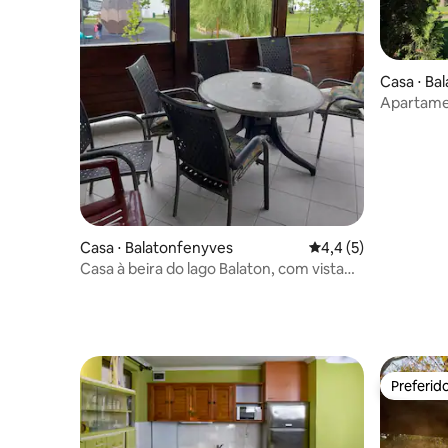
Casa ⋅ Bal
Apartamen
Lago Bala
Casa ⋅ Balatonfenyves
4,4 de uma avaliação
4,4 (5)
Casa à beira do lago Balaton, com vista
panorâmica
Preferid
Preferid