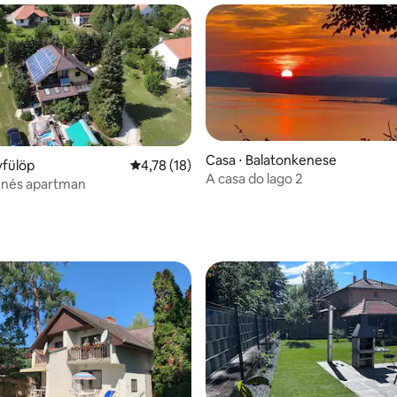
Casa ⋅ Balatonkenese
vfülöp
4,78 de uma avaliação média de 5, 18 avalia
4,78 (18)
A casa do lago 2
enés apartman
 média de 5, 6 avaliações