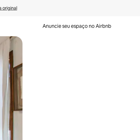
 original
Anuncie seu espaço no Airbnb
 deslizando o dedo na tela.