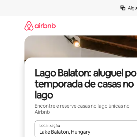
Pular
Algu
para
o
conteúdo
Lago Balaton: aluguel po
temporada de casas no
lago
Encontre e reserve casas no lago únicas no
Airbnb
Localização
Quando os resultados estiverem disponíveis, expl