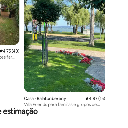
ções
4,75 de uma avaliação média de 5, 40 avaliações
4,75 (40)
es far
Casa ⋅ Balatonberény
4,87 de uma avaliação
4,87 (15)
Villa Friends para famílias e grupos de
e estimação
amigos