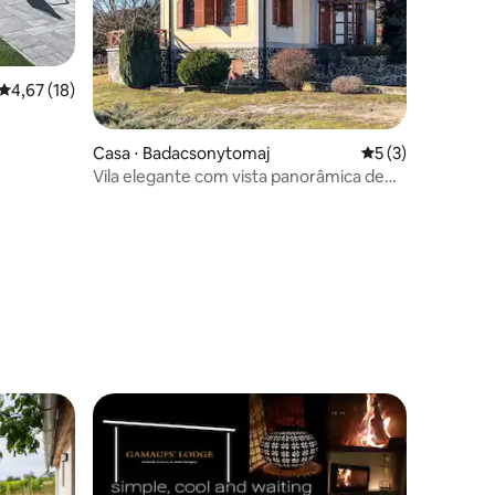
ções
4,67 de uma avaliação média de 5, 18 avaliações
4,67 (18)
Casa ⋅ Badacsonytomaj
5 de uma avaliaçã
5 (3)
Vila elegante com vista panorâmica de
180°