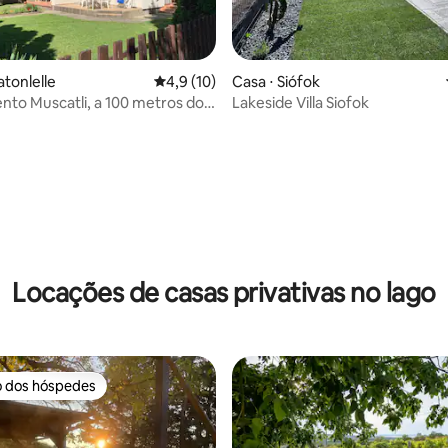
atonlelle
4,9 de uma avaliação média de 5, 10 avalia
4,9 (10)
Casa ⋅ Siófok
to Muscatli, a 100 metros do
Lakeside Villa Siofok
ton
 média de 5, 5 avaliações
Locações de casas privativas no lago
o dos hóspedes
o dos hóspedes