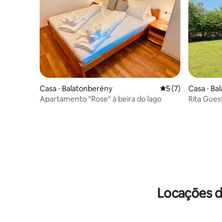
Casa ⋅ Balatonberény
5 de uma avaliação
5 (7)
Casa ⋅ Ba
Apartamento "Rose" à beira do lago
Rita Gue
Locações d