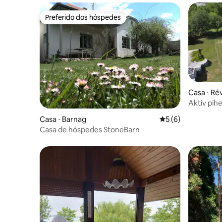
Preferido dos hóspedes
Preferido dos hóspedes
Casa ⋅ Ré
Aktiv pih
Casa ⋅ Barnag
5 de uma avaliação
5 (6)
Casa de hóspedes StoneBarn