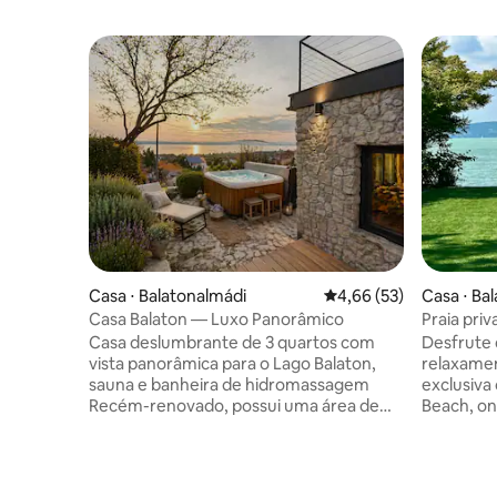
Casa ⋅ Balatonalmádi
4,66 de uma avaliação 
4,66 (53)
Casa ⋅ Bal
Casa Balaton — Luxo Panorâmico
Praia priv
Casa deslumbrante de 3 quartos com
Desfrute 
vista panorâmica para o Lago Balaton,
relaxamen
sauna e banheira de hidromassagem
exclusiva 
Recém-renovado, possui uma área de
Beach, on
estar de conceito aberto, uma cozinha
experiênc
de alta qualidade, com todos os
perfeita harmonia. U
eletrodomésticos que você poderia
beira-mar
precisar e quartos espaçosos perfeitos
próprio e