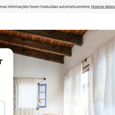
mas informações foram traduzidas automaticamente. 
Mostrar idioma
r
ore-os usando as seta para cima e para baixo do teclado ou tocando e