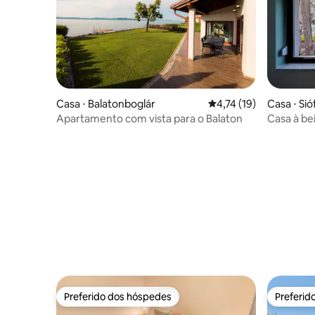
Casa ⋅ Balatonboglár
4,74 de uma avaliação 
4,74 (19)
Casa ⋅ Sió
Apartamento com vista para o Balaton
Casa à be
Preferido dos hóspedes
Preferid
Preferido dos hóspedes
Preferid