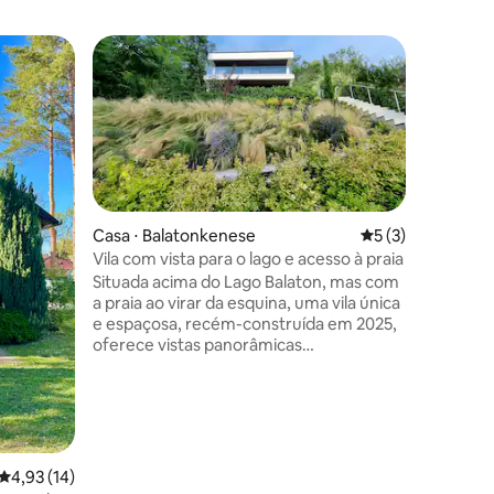
Casa ⋅ B
Superho
Superho
Pousada 
Badacson
de Balat
uma face 
do dia. F
Castle, p
gastronô
Ciclovia,
Casa ⋅ Balatonkenese
5 de uma avaliaçã
5 (3)
quartos, 
Vila com vista para o lago e acesso à praia
equipada,
Situada acima do Lago Balaton, mas com
ções
férias e
a praia ao virar da esquina, uma vila única
oito pes
e espaçosa, recém-construída em 2025,
em um ja
oferece vistas panorâmicas
pátio e c
verdadeiramente raras. Com 3 quartos
confortáv
(2 suítes grandes e 1 com 4 camas de
tamanho normal), 3,5 banheiros e uma
jacuzzi na cobertura cinco andares acima
do lago, é ideal para famílias ou grupos.
Desfrute de terraços enormes,
4,93 de uma avaliação média de 5, 14 avaliações
4,93 (14)
churrasqueira, estacionamento privativo