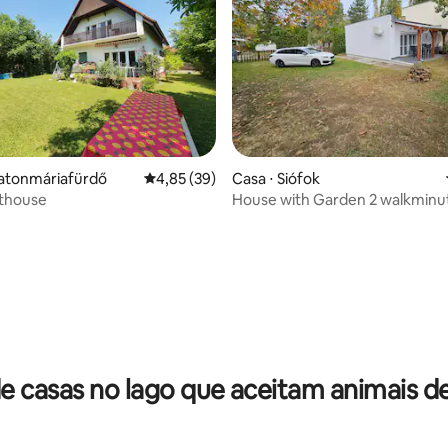
 média de 5, 7 avaliações
latonmáriafürdő
4,85 de uma avaliação média de 5, 39 avalia
4,85 (39)
Casa ⋅ Siófok
sthouse
House with Garden 2 walkminut
from the lake
e casas no lago que aceitam animais d