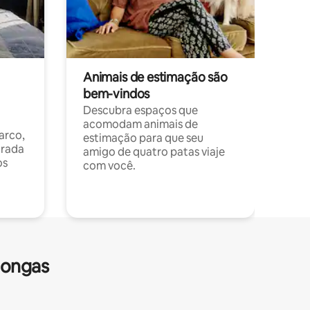
Animais de estimação são
bem-vindos
Descubra espaços que
acomodam animais de
arco,
estimação para que seu
orada
amigo de quatro patas viaje
os
com você.
longas