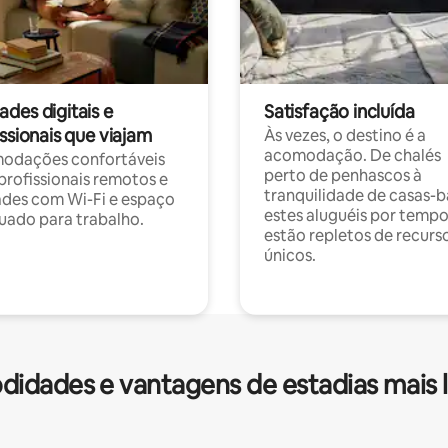
des digitais e
Satisfação incluída
ssionais que viajam
Às vezes, o destino é a
acomodação. De chalés
odações confortáveis
perto de penhascos à
profissionais remotos e
tranquilidade de casas-b
des com Wi-Fi e espaço
estes aluguéis por temp
ado para trabalho.
estão repletos de recurs
únicos.
idades e vantagens de estadias mais 