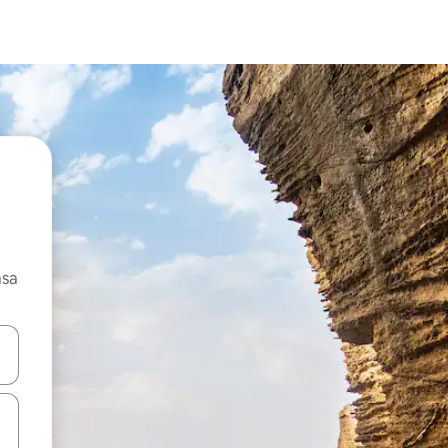
asa
ore-os usando as seta para cima e para baixo do teclado ou tocando e