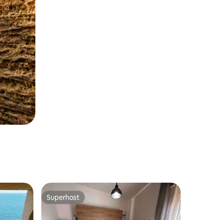
Superhost
Superhost