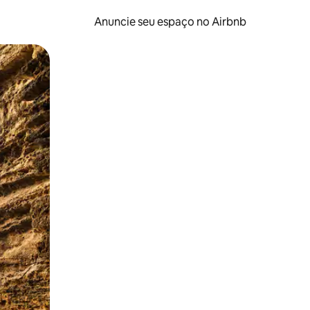
Anuncie seu espaço no Airbnb
 deslizando o dedo na tela.