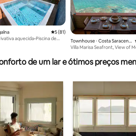
média de 5, 67 avaliações
galna
5 de uma avaliação média de 5, 81 avalia
5 (81)
rivativa aquecida•Piscina de
Townhouse ⋅ Costa Saracena
inita•Rahal Luxury
-Castelluccio
Villa Marisa Seafront, View of 
onforto de um lar e ótimos preços men