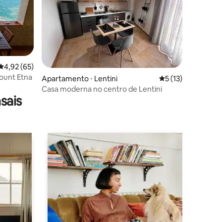
ções
4,92 de uma avaliação média de 5, 65 avaliações
4,92 (65)
Mount Etna
Apartamento ⋅ Lentini
5 de uma avaliação
5 (13)
Casa moderna no centro de Lentini
sais