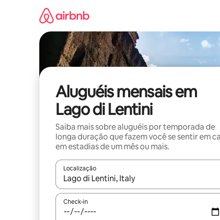
Pular
para
o
conteúdo
Aluguéis mensais em
Lago di Lentini
Saiba mais sobre aluguéis por temporada de
longa duração que fazem você se sentir em c
em estadias de um mês ou mais.
Localização
Quando os resultados estiverem disponíveis, expl
Check-in