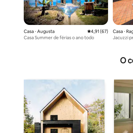
Casa ⋅ Augusta
4,91 de uma avaliação 
4,91 (67)
Casa ⋅ Ra
Casa Summer de férias o ano todo
Jacuzzi p
borda inf
O c