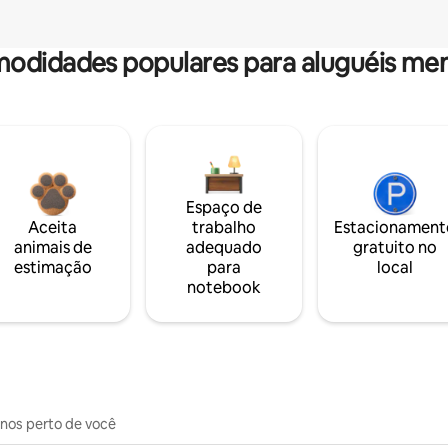
odidades populares para aluguéis men
Espaço de
Aceita
trabalho
Estacionament
animais de
adequado
gratuito no
estimação
para
local
notebook
inos perto de você