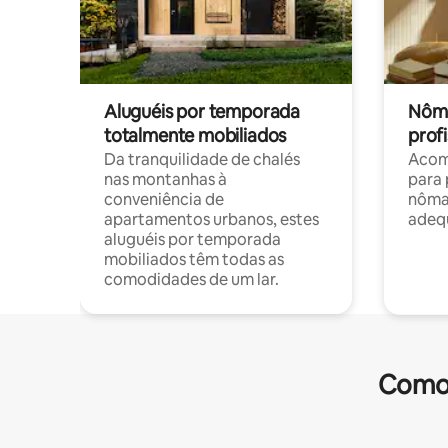
Aluguéis por temporada
Nôma
totalmente mobiliados
profi
Da tranquilidade de chalés
Acom
nas montanhas à
para 
conveniência de
nôma
apartamentos urbanos, estes
adequ
aluguéis por temporada
mobiliados têm todas as
comodidades de um lar.
Comod