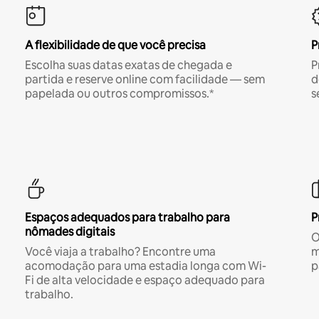
A flexibilidade de que você precisa
P
Escolha suas datas exatas de chegada e
P
partida e reserve online com facilidade — sem
d
papelada ou outros compromissos.*
s
Espaços adequados para trabalho para
P
nômades digitais
O
Você viaja a trabalho? Encontre uma
m
acomodação para uma estadia longa com Wi-
p
Fi de alta velocidade e espaço adequado para
trabalho.