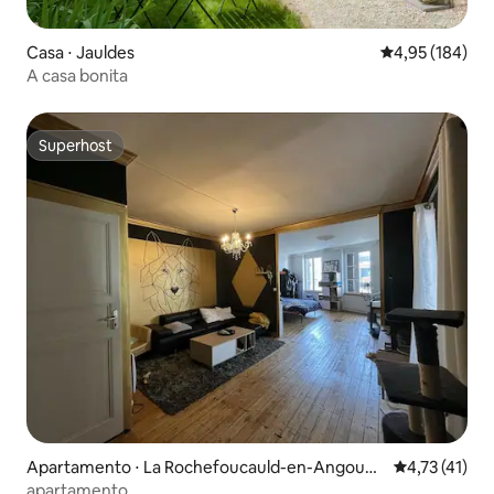
Casa ⋅ Jauldes
4,95 de uma av
4,95 (184)
A casa bonita
Superhost
Superhost
Apartamento ⋅ La Rochefoucauld-en-Angoum
4,73 de uma a
4,73 (41)
ois
apartamento