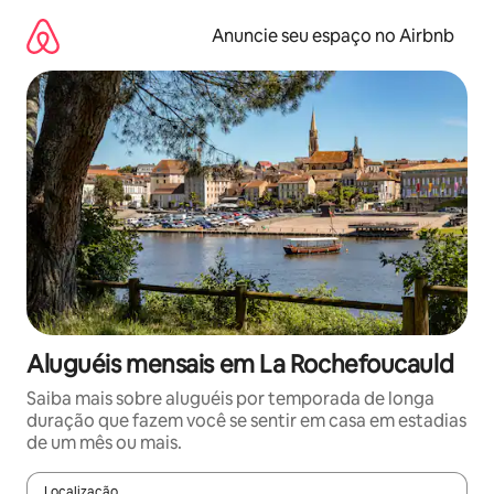
Pular
para
Anuncie seu espaço no Airbnb
o
conteúdo
Aluguéis mensais em La Rochefoucauld
Saiba mais sobre aluguéis por temporada de longa
duração que fazem você se sentir em casa em estadias
de um mês ou mais.
Localização