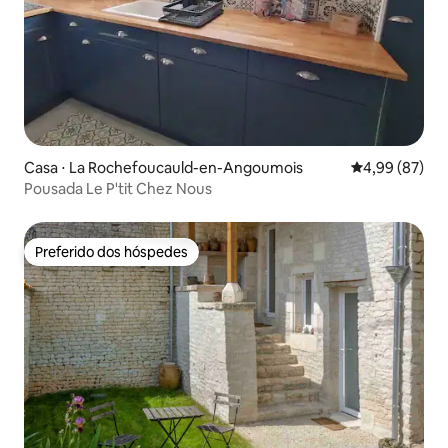
Casa ⋅ La Rochefoucauld-en-Angoumois
4,99 de uma a
4,99 (87)
Pousada Le P'tit Chez Nous
Preferido dos hóspedes
Preferido dos hóspedes