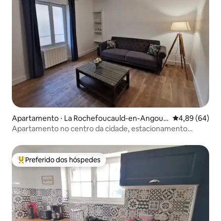
Apartamento ⋅ La Rochefoucauld-en-Angou
4,89 de uma av
4,89 (64)
mois
Apartamento no centro da cidade, estacionamento
gratuito
Preferido dos hóspedes
Entre os melhores preferidos dos hóspedes