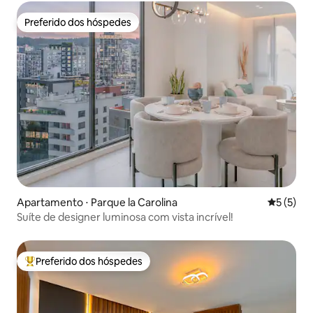
Preferido dos hóspedes
Preferido dos hóspedes
Apartamento ⋅ Parque la Carolina
5 de uma 
5 (5)
Suíte de designer luminosa com vista incrível!
Preferido dos hóspedes
Entre os melhores preferidos dos hóspedes