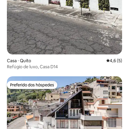
Casa ⋅ Quito
4,6 de uma 
4,6 (5)
Refúgio de luxo, Casa D14
Preferido dos hóspedes
Preferido dos hóspedes