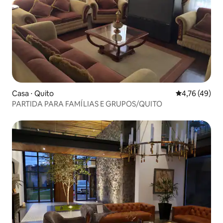
Casa ⋅ Quito
4,76 de uma a
4,76 (49)
PARTIDA PARA FAMÍLIAS E GRUPOS/QUITO