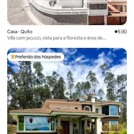
Casa ⋅ Quito
5 de uma 
5 (6)
Villa com jacuzzi, vista para a floresta e área de
relaxamento
Preferido dos hóspedes
Entre os melhores preferidos dos hóspedes