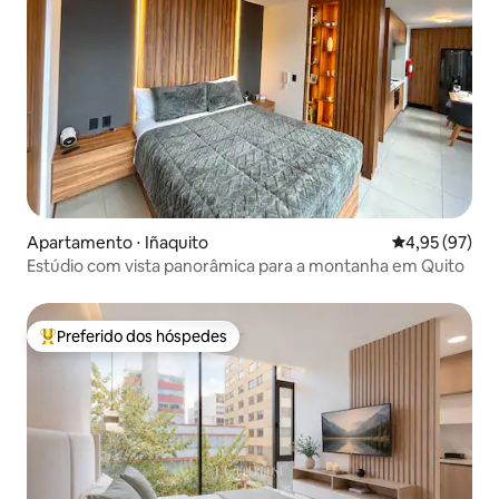
Apartamento ⋅ Iñaquito
4,95 de uma a
4,95 (97)
Estúdio com vista panorâmica para a montanha em Quito
Preferido dos hóspedes
Entre os melhores preferidos dos hóspedes