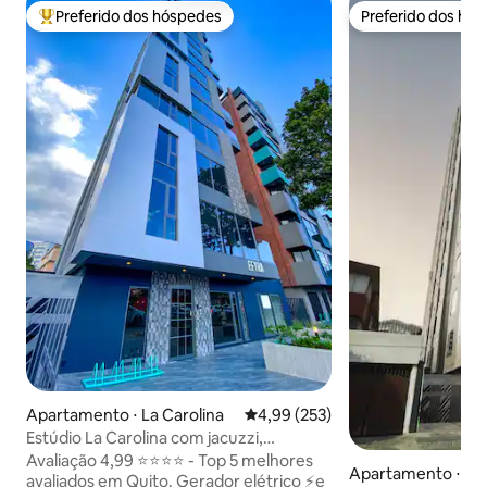
Preferido dos hóspedes
Preferido dos hó
Entre os melhores preferidos dos hóspedes
Preferido dos hó
Apartamento ⋅ La Carolina
4,99 de uma avaliação média de 
4,99 (253)
Estúdio La Carolina com jacuzzi,
academia e churrasqueira
Avaliação 4,99 ⭐⭐⭐⭐ - Top 5 melhores
Apartamento ⋅ La 
avaliados em Quito. Gerador elétrico ⚡e