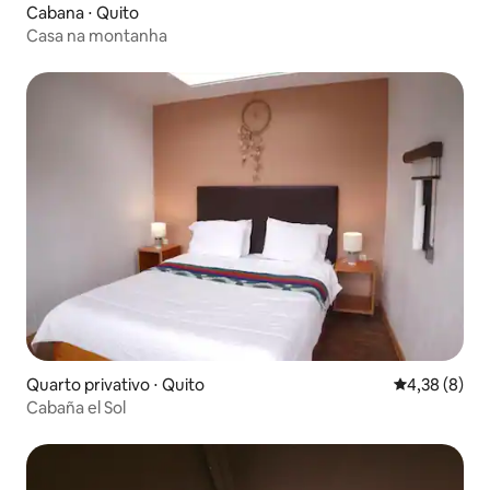
Cabana ⋅ Quito
Casa na montanha
Quarto privativo ⋅ Quito
4,38 de uma 
4,38 (8)
Cabaña el Sol