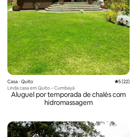
Casa ⋅ Quito
5 de uma a
5 (22)
Linda casa em Quito – Cumbayá
Aluguel por temporada de chalés com
hidromassagem