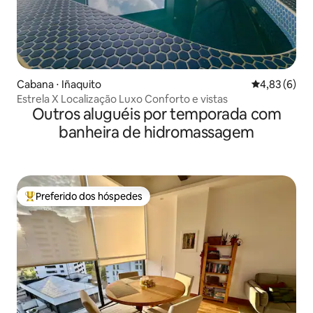
Cabana ⋅ Iñaquito
4,83 de uma 
4,83 (6)
Estrela X Localização Luxo Conforto e vistas
Outros aluguéis por temporada com
banheira de hidromassagem
Preferido dos hóspedes
Entre os melhores preferidos dos hóspedes