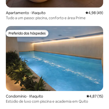
Apartamento ⋅ Iñaquito
4,98 de uma a
4,98 (49)
Tudo a um passo: piscina, conforto e área Prime
Preferido dos hóspedes
Preferido dos hóspedes
Condomínio ⋅ Iñaquito
4,87 de uma a
4,87 (15)
Estúdio de luxo com piscina e academia em Quito