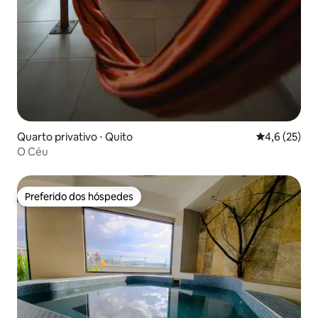
Quarto privativo ⋅ Quito
4,6 de uma a
4,6 (25)
O Céu
Preferido dos hóspedes
Preferido dos hóspedes