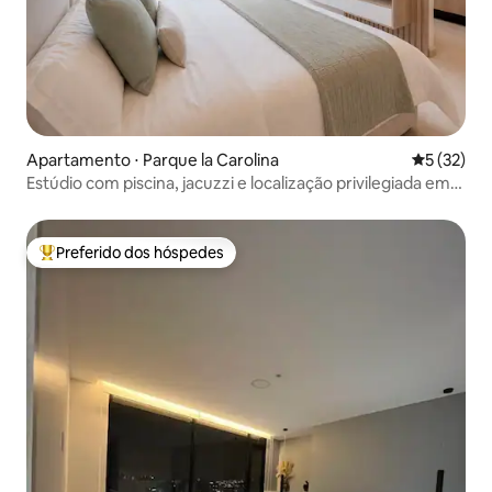
Apartamento ⋅ Parque la Carolina
5 de uma a
5 (32)
Estúdio com piscina, jacuzzi e localização privilegiada em
Quito
Preferido dos hóspedes
Entre os melhores preferidos dos hóspedes