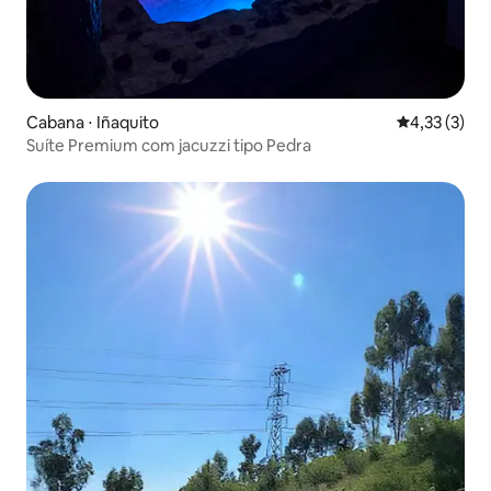
Cabana ⋅ Iñaquito
4,33 de uma 
4,33 (3)
Suíte Premium com jacuzzi tipo Pedra