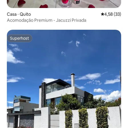
Casa ⋅ Quito
4,58 de uma a
4,58 (33)
Acomodação Premium - Jacuzzi Privada
Superhost
Superhost