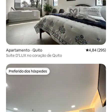
Apartamento ⋅ Quito
4,84 de uma ava
4,84 (295)
Suíte D'LUX no coração de Quito
Preferido dos hóspedes
Preferido dos hóspedes