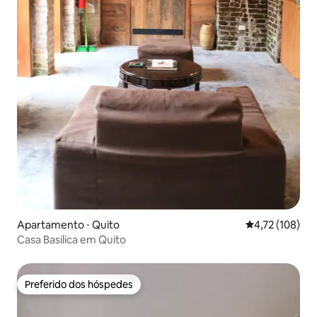
Apartamento ⋅ Quito
4,72 de uma av
4,72 (108)
Casa Basilica em Quito
Preferido dos hóspedes
Preferido dos hóspedes