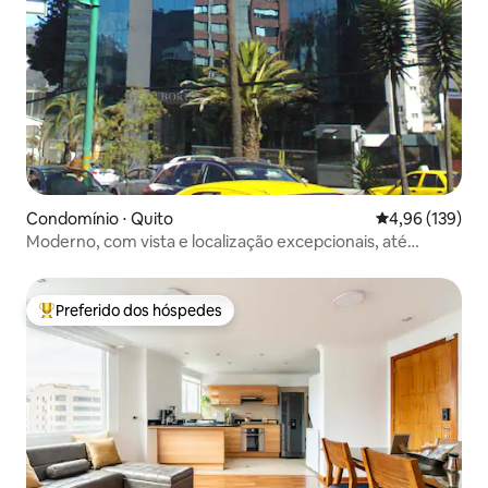
Condomínio ⋅ Quito
4,96 de uma av
4,96 (139)
Moderno, com vista e localização excepcionais, até
850 m²
Preferido dos hóspedes
Entre os melhores preferidos dos hóspedes