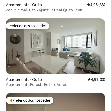
Apartamento ⋅ Quito
4,95 de uma a
4,95 (38)
Zen Minimal Suite • Quiet Retreat Quito Tênis
Preferido dos hóspedes
Preferido dos hóspedes
Apartamento ⋅ Quito
4,91 de uma a
4,91 (33)
Apartamento Foresta Edifício Verde
Preferido dos hóspedes
Entre os melhores preferidos dos hóspedes