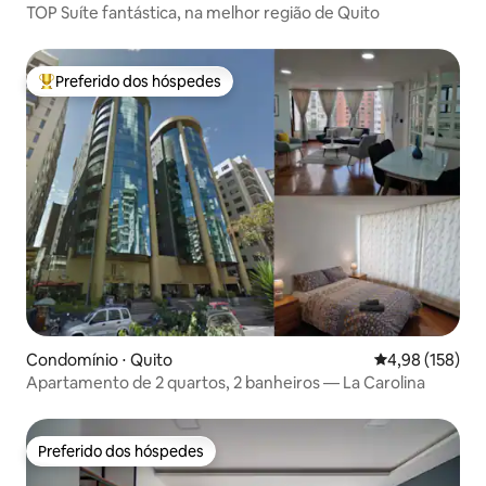
TOP Suíte fantástica, na melhor região de Quito
Preferido dos hóspedes
Entre os melhores preferidos dos hóspedes
Condomínio ⋅ Quito
4,98 de uma av
4,98 (158)
Apartamento de 2 quartos, 2 banheiros — La Carolina
Preferido dos hóspedes
Preferido dos hóspedes