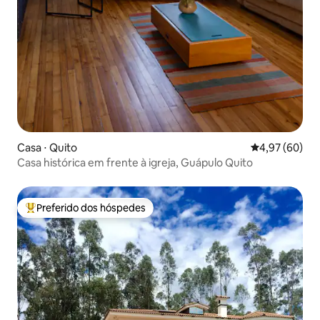
Casa ⋅ Quito
4,97 de uma a
4,97 (60)
Casa histórica em frente à igreja, Guápulo Quito
Preferido dos hóspedes
Entre os melhores preferidos dos hóspedes