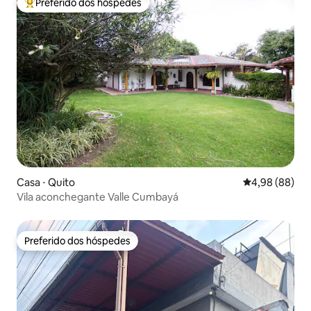
Preferido dos hóspedes
Entre os melhores preferidos dos hóspedes
Casa ⋅ Quito
4,98 de uma av
4,98 (88)
Vila aconchegante Valle Cumbayá
Preferido dos hóspedes
Preferido dos hóspedes