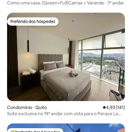
Como uma casa, (Queen+Full)Camas + Varanda - 7º andar
Preferido dos hóspedes
Preferido dos hóspedes
Condomínio ⋅ Quito
4,93 de uma av
4,93 (141)
Suíte exclusiva no 19º andar com vista para o Parque La
Carolina