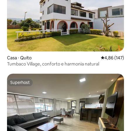
Casa ⋅ Quito
4,86 de uma av
4,86 (147)
Tumbaco Village, conforto e harmonia natural
Superhost
Superhost