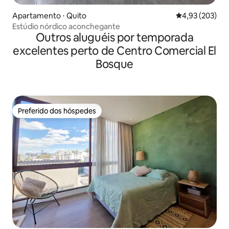
Apartamento ⋅ Quito
4,93 de uma av
4,93 (203)
Estúdio nórdico aconchegante
Outros aluguéis por temporada
excelentes perto de Centro Comercial El
Bosque
Preferido dos hóspedes
Preferido dos hóspedes