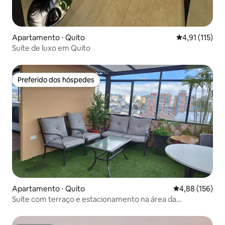
Apartamento ⋅ Quito
4,91 de uma av
4,91 (115)
Suíte de luxo em Quito
Preferido dos hóspedes
Preferido dos hóspedes
Apartamento ⋅ Quito
4,88 de uma av
4,88 (156)
Suíte com terraço e estacionamento na área da
Embaixada. EUA