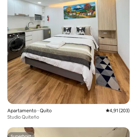
Apartamento ⋅ Quito
4,91 de uma av
4,91 (203)
Studio Quiteño
Superhost