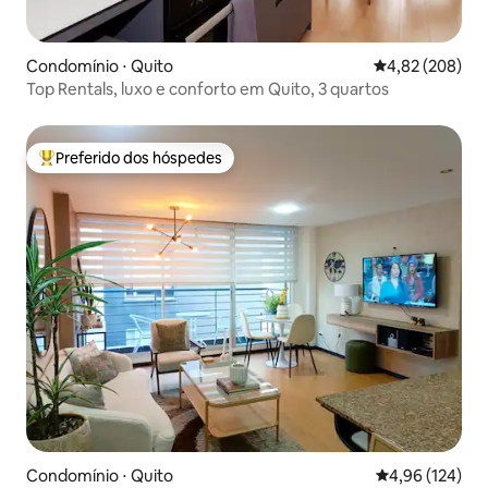
Condomínio ⋅ Quito
4,82 de uma ava
4,82 (208)
Top Rentals, luxo e conforto em Quito, 3 quartos
Preferido dos hóspedes
Entre os melhores preferidos dos hóspedes
Condomínio ⋅ Quito
4,96 de uma av
4,96 (124)