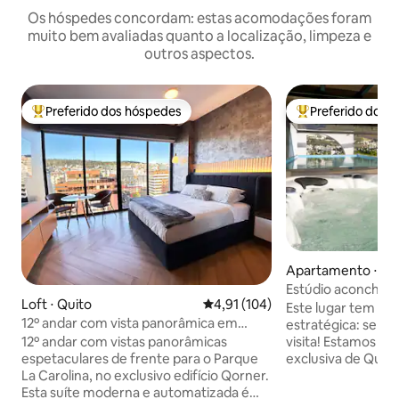
Os hóspedes concordam: estas acomodações foram
muito bem avaliadas quanto a localização, limpeza e
outros aspectos.
Preferido dos hóspedes
Preferido dos 
Entre os melhores preferidos dos hóspedes
Entre os melhore
Apartamento ⋅ Qu
Estúdio aconchega
Loft ⋅ Quito
4,91 de uma avaliação média de 
4,91 (104)
bela vista!
Este lugar tem um
12º andar com vista panorâmica em
estratégica: será m
frente à Carolina
12º andar com vistas panorâmicas
visita! Estamos loc
espetaculares de frente para o Parque
exclusiva de Quito
La Carolina, no exclusivo edifício Qorner.
Salvador, perto do
Esta suíte moderna e automatizada é
cercado pelos mel