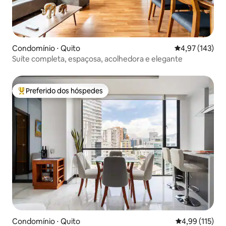
Condomínio ⋅ Quito
4,97 de uma av
4,97 (143)
Suíte completa, espaçosa, acolhedora e elegante
Preferido dos hóspedes
Entre os melhores preferidos dos hóspedes
Condomínio ⋅ Quito
4,99 de uma av
4,99 (115)