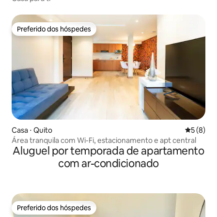
Preferido dos hóspedes
Preferido dos hóspedes
Casa ⋅ Quito
5 de uma 
5 (8)
Área tranquila com Wi-Fi, estacionamento e apt central
Aluguel por temporada de apartamento
com ar-condicionado
Preferido dos hóspedes
Preferido dos hóspedes