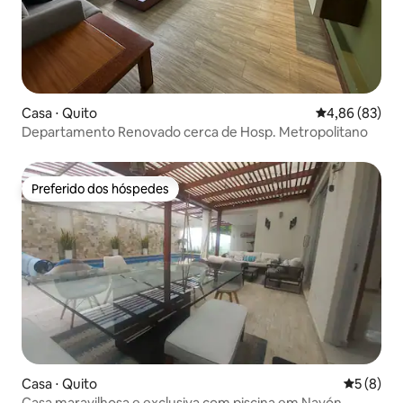
Casa ⋅ Quito
4,86 de uma a
4,86 (83)
Departamento Renovado cerca de Hosp. Metropolitano
Preferido dos hóspedes
Preferido dos hóspedes
Casa ⋅ Quito
5 de uma 
5 (8)
Casa maravilhosa e exclusiva com piscina em Nayón