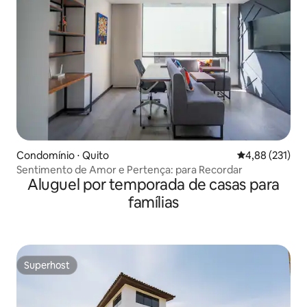
Condomínio ⋅ Quito
4,88 de uma av
4,88 (231)
Sentimento de Amor e Pertença: para Recordar
Aluguel por temporada de casas para
famílias
Superhost
Superhost