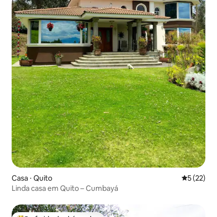
Casa ⋅ Quito
5 de uma a
5 (22)
Linda casa em Quito – Cumbayá