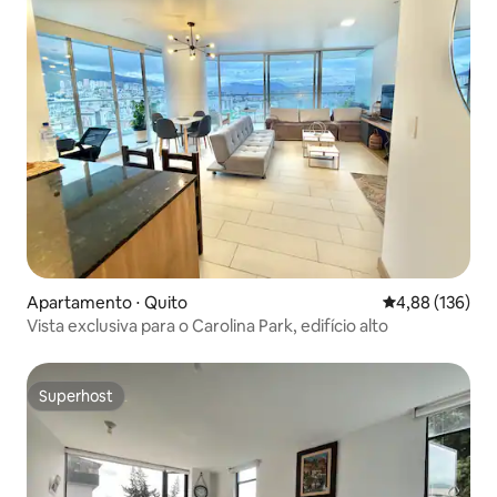
Apartamento ⋅ Quito
4,88 de uma av
4,88 (136)
Vista exclusiva para o Carolina Park, edifício alto
Superhost
Superhost