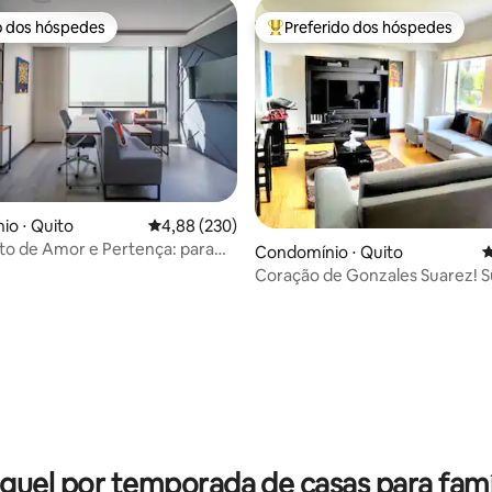
o dos hóspedes
Preferido dos hóspedes
o dos hóspedes
Entre os melhores preferidos d
édia de 5, 143 avaliações
o ⋅ Quito
4,88 de uma avaliação média de 5, 230 avalia
4,88 (230)
o de Amor e Pertença: para
Condomínio ⋅ Quito
4
Coração de Gonzales Suarez! S
um quarto!
guel por temporada de casas para famí