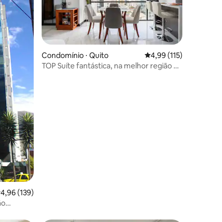
Condomínio ⋅ Quito
4,99 de uma avaliação 
4,99 (115)
TOP Suíte fantástica, na melhor região de
ções
Quito
,96 de uma avaliação média de 5, 139 avaliações
4,96 (139)
ão