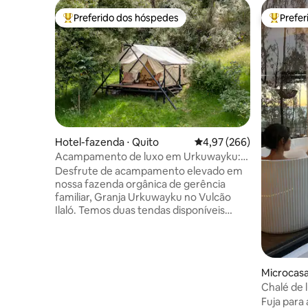
Preferido dos hóspedes
Prefe
Entre os melhores preferidos dos hóspedes
Entre os
Hotel-fazenda ⋅ Quito
4,97 de uma avaliação m
4,97 (266)
Acampamento de luxo em Urkuwayku:
tenda "Cotopaxi"
Desfrute de acampamento elevado em
nossa fazenda orgânica de gerência
familiar, Granja Urkuwayku no Vulcão
Ilaló. Temos duas tendas disponíveis
(Cotopaxi e Pasochoa), cada uma com
uma vista espetacular. Localizado a 50
metros da sua tenda, aguarda uma
cozinha mobiliada e seu próprio banheiro
Microcasa
com chuveiro. Oferecemos café da
Chalé de 
manhã, incluindo iogurte fresco da
hidromas
Fuja para
fazenda, granola, ovos, pão, suco e café.