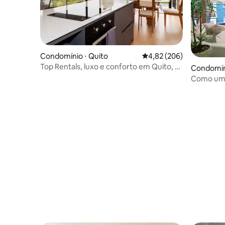
Condomínio ⋅ Quito
4,82 de uma avaliação m
4,82 (206)
Top Rentals, luxo e conforto em Quito, 3
Condomíni
quartos
Como uma
Varanda -