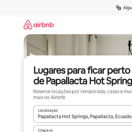
Pular
Algu
para
o
conteúdo
Lugares para ficar perto
de Papallacta Hot Sprin
Reserve locações por temporada, casas e mu
mais no Airbnb
Localização
Quando os resultados estiverem disponíveis, expl
Check-in