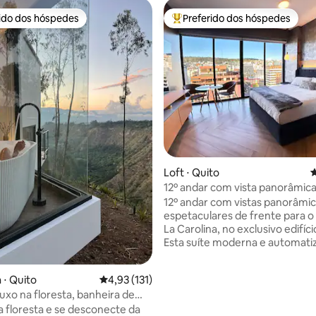
rido dos hóspedes
Preferido dos hóspedes
 melhores preferidos dos hóspedes
Entre os melhores preferidos d
édia de 5, 266 avaliações
Loft ⋅ Quito
4
12º andar com vista panorâmic
frente à Carolina
12º andar com vistas panorâmi
espetaculares de frente para o
La Carolina, no exclusivo edifíc
Esta suíte moderna e automati
ideal para estadias longas, viag
negócios, turismo ou uma esc
 ⋅ Quito
4,93 de uma avaliação média de 5, 131 avalia
4,93 (131)
romântica. Animais de estimaç
luxo na floresta, banheira de
permitidos, Smart TV com Netfl
sagem, 20 min do aeroporto de
 a floresta e se desconecte da
poucos passos de restaurantes,