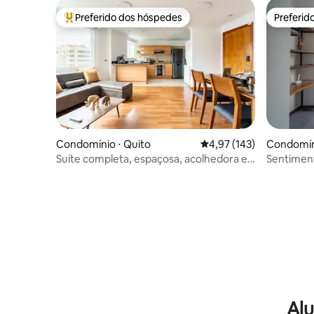
Preferido dos hóspedes
Preferid
Entre os melhores preferidos dos hóspedes
Preferid
Condomínio ⋅ Quito
4,97 de uma avaliação m
4,97 (143)
Condomíni
Suíte completa, espaçosa, acolhedora e
Sentiment
elegante
Recordar
Alu