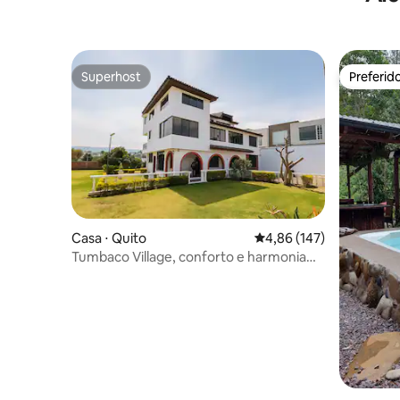
Superhost
Preferid
Superhost
Preferid
Casa ⋅ Quito
4,86 de uma avaliação m
4,86 (147)
Tumbaco Village, conforto e harmonia
natural