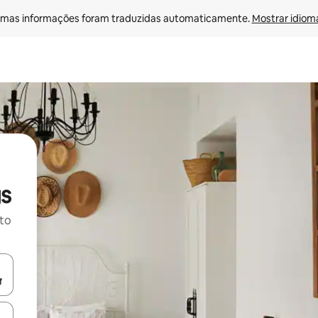
mas informações foram traduzidas automaticamente. 
Mostrar idioma
gs
ito
ore-os usando as seta para cima e para baixo do teclado ou tocando e