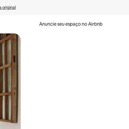
 original
Anuncie seu espaço no Airbnb
 deslizando o dedo na tela.