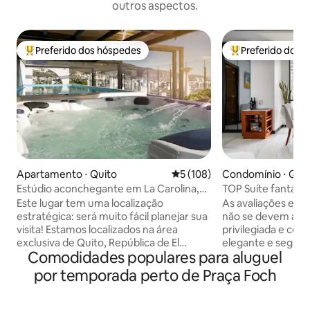
outros aspectos.
Preferido dos hóspedes
Preferido dos 
Entre os melhores preferidos dos hóspedes
Entre os melhore
Apartamento ⋅ Quito
5 de uma avaliação média de 
5 (108)
Condomínio ⋅ Qui
Estúdio aconchegante em La Carolina,
TOP Suíte fantásti
bela vista!
de Quito
Este lugar tem uma localização
As avaliações extr
estratégica: será muito fácil planejar sua
não se devem apen
visita! Estamos localizados na área
privilegiada e cent
exclusiva de Quito, República de El
elegante e segura
Comodidades populares para aluguel
Salvador, perto do Parque La Carolina,
vista espetacular 
cercado pelos melhores restaurantes e
seus lençóis de fi
por temporada perto de Praça Foch
cafés, este espaço moderno é ideal para
refletem o compro
a sua estadia. Você está a: -4 minutos do
com uma experiência
Parque La Carolina -3 minutos de
acesso, check-in 