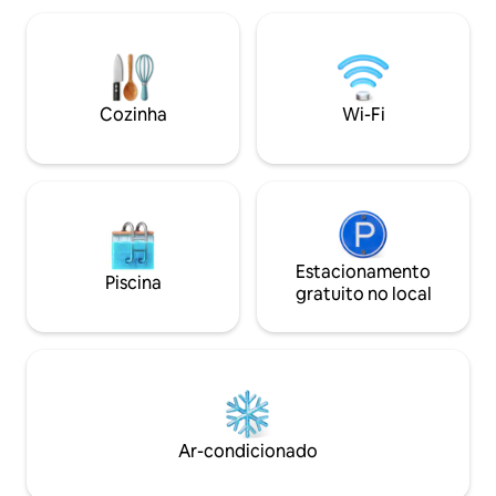
farmácias -11 minutos do Supermercado
localização estrat
Megamaxi -15 minutos do Estádio
perto: a poucos p
Atahualpa O edifício dispõe de piscina,
cafés e restauran
jacuzzi, sauna, banho turco, academia e
Centro Histórico 
segurança 24 horas por dia, 7 dias por
estrada para o ae
Cozinha
Wi-Fi
semana.
Estacionamento
Piscina
gratuito no local
Ar-condicionado