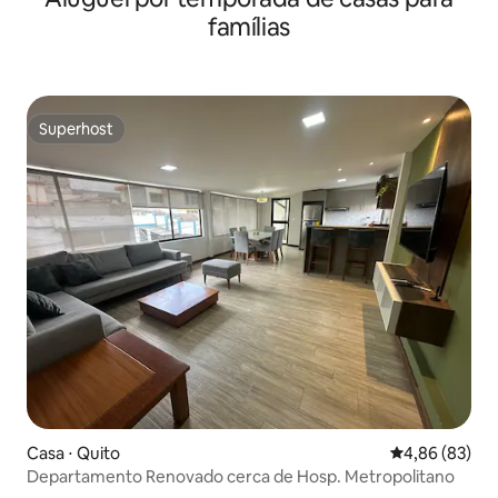
famílias
Superhost
Superhost
Casa ⋅ Quito
4,86 de uma a
4,86 (83)
Departamento Renovado cerca de Hosp. Metropolitano