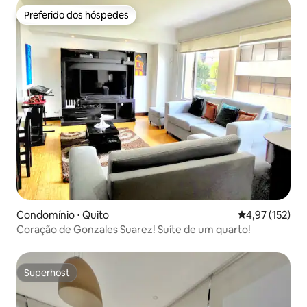
Preferido dos hóspedes
Preferido dos hóspedes
Condomínio ⋅ Quito
4,97 de uma av
4,97 (152)
Coração de Gonzales Suarez! Suíte de um quarto!
Superhost
Superhost