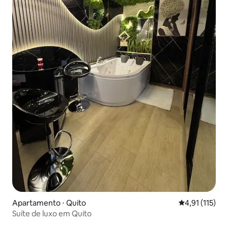
Apartamento ⋅ Quito
4,91 de uma av
4,91 (115)
Suíte de luxo em Quito