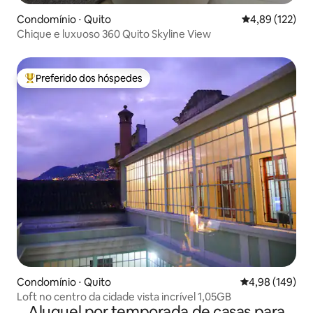
Condomínio ⋅ Quito
4,89 de uma av
4,89 (122)
Chique e luxuoso 360 Quito Skyline View
Preferido dos hóspedes
Entre os melhores preferidos dos hóspedes
Condomínio ⋅ Quito
4,98 de uma av
4,98 (149)
Loft no centro da cidade vista incrível 1,05GB
Aluguel por temporada de casas para