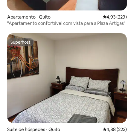
Apartamento ⋅ Quito
4,93 de uma av
4,93 (229)
"Apartamento confortável com vista para a Plaza Artigas"
Superhost
Superhost
Suíte de hóspedes ⋅ Quito
4,88 de uma av
4,88 (223)