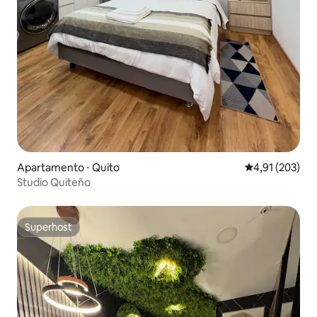
Apartamento ⋅ Quito
4,91 de uma av
4,91 (203)
Studio Quiteño
Superhost
Superhost