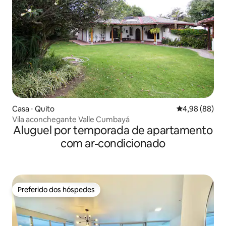
Casa ⋅ Quito
4,98 de uma av
4,98 (88)
Vila aconchegante Valle Cumbayá
Aluguel por temporada de apartamento
com ar-condicionado
Preferido dos hóspedes
Preferido dos hóspedes