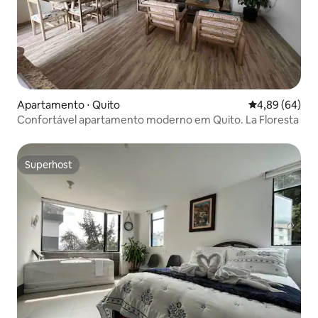
Apartamento ⋅ Quito
4,89 de uma av
4,89 (64)
Confortável apartamento moderno em Quito. La Floresta
Superhost
Superhost