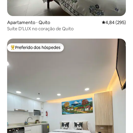
Apartamento ⋅ Quito
4,84 de uma ava
4,84 (295)
Suíte D'LUX no coração de Quito
Preferido dos hóspedes
Entre os melhores preferidos dos hóspedes