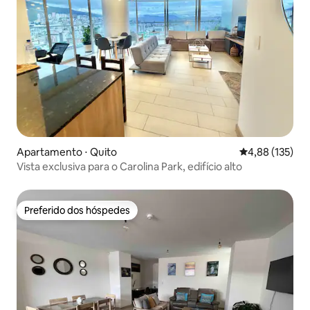
Apartamento ⋅ Quito
4,88 de uma av
4,88 (135)
Vista exclusiva para o Carolina Park, edifício alto
Preferido dos hóspedes
Preferido dos hóspedes