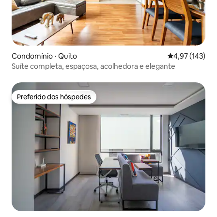
Condomínio ⋅ Quito
4,97 de uma av
4,97 (143)
Suíte completa, espaçosa, acolhedora e elegante
Preferido dos hóspedes
Preferido dos hóspedes