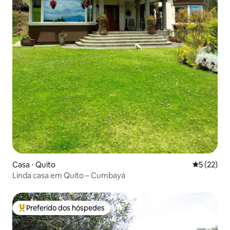
Casa ⋅ Quito
5 de uma a
5 (22)
Linda casa em Quito – Cumbayá
Preferido dos hóspedes
Entre os melhores preferidos dos hóspedes