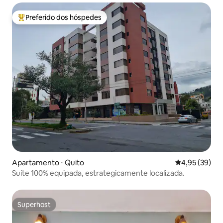
Preferido dos hóspedes
Entre os melhores preferidos dos hóspedes
Apartamento ⋅ Quito
4,95 de uma a
4,95 (39)
Suíte 100% equipada, estrategicamente localizada.
Superhost
Superhost