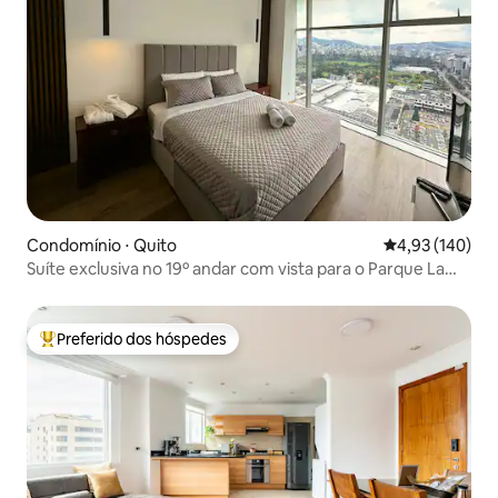
Condomínio ⋅ Quito
4,93 de uma av
4,93 (140)
Suíte exclusiva no 19º andar com vista para o Parque La
Carolina
Preferido dos hóspedes
Entre os melhores preferidos dos hóspedes