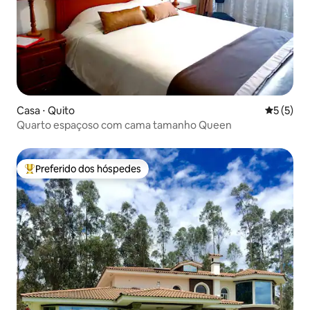
Casa ⋅ Quito
5 de uma 
5 (5)
Quarto espaçoso com cama tamanho Queen
Preferido dos hóspedes
Entre os melhores preferidos dos hóspedes