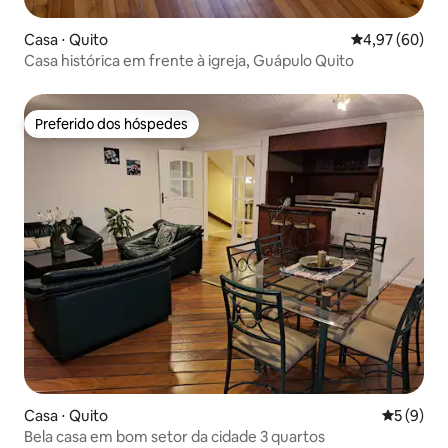
Casa ⋅ Quito
4,97 de uma a
4,97 (60)
Casa histórica em frente à igreja, Guápulo Quito
Preferido dos hóspedes
Preferido dos hóspedes
Casa ⋅ Quito
5 de uma 
5 (9)
Bela casa em bom setor da cidade 3 quartos