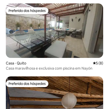
Preferido dos hóspedes
Preferido dos hóspedes
Casa ⋅ Quito
5 de uma 
5 (8)
Casa maravilhosa e exclusiva com piscina em Nayón
Preferido dos hóspedes
Preferido dos hóspedes