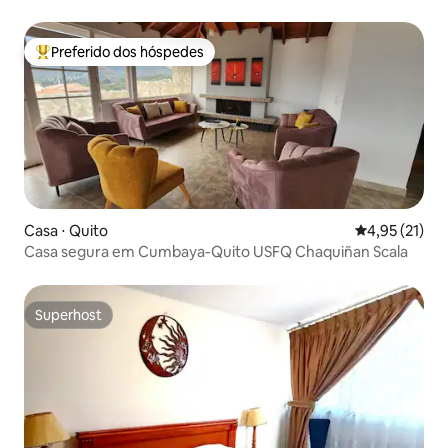
Preferido dos hóspedes
Entre os melhores preferidos dos hóspedes
Casa ⋅ Quito
4,95 de uma a
4,95 (21)
Casa segura em Cumbaya-Quito USFQ Chaquiñan Scala
Superhost
Superhost