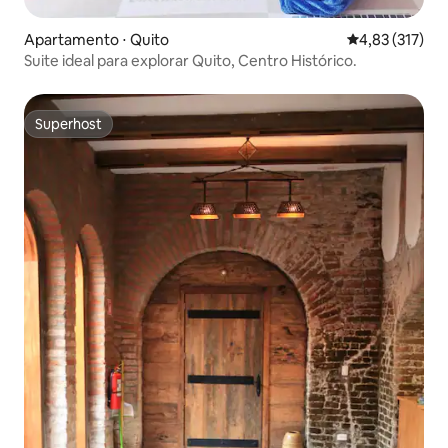
Apartamento ⋅ Quito
4,83 de uma av
4,83 (317)
Suite ideal para explorar Quito, Centro Histórico.
Superhost
Superhost