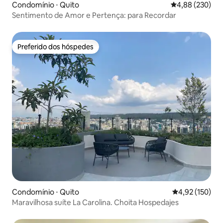
Condomínio ⋅ Quito
4,88 de uma ava
4,88 (230)
Sentimento de Amor e Pertença: para Recordar
Preferido dos hóspedes
Preferido dos hóspedes
Condomínio ⋅ Quito
4,92 de uma av
4,92 (150)
Maravilhosa suíte La Carolina. Choita Hospedajes