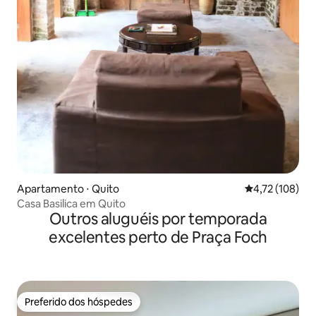
Apartamento ⋅ Quito
4,72 de uma av
4,72 (108)
Casa Basilica em Quito
Outros aluguéis por temporada
excelentes perto de Praça Foch
Preferido dos hóspedes
Preferido dos hóspedes