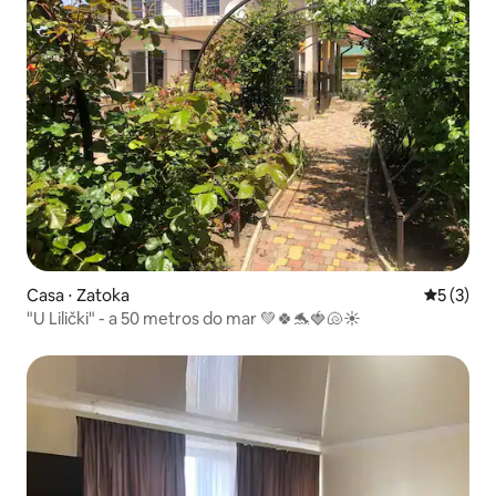
Casa ⋅ Zatoka
5 de uma 
5 (3)
"U Lilički" - a 50 metros do mar 💚🍀🐬🍓🐚☀️