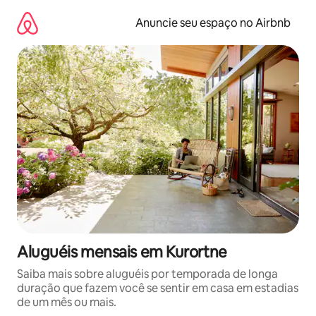
Pular
para
Anuncie seu espaço no Airbnb
o
conteúdo
Aluguéis mensais em Kurortne
Saiba mais sobre aluguéis por temporada de longa
duração que fazem você se sentir em casa em estadias
de um mês ou mais.