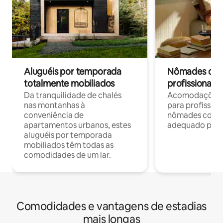
Aluguéis por temporada
Nômades digit
totalmente mobiliados
profissionais 
Da tranquilidade de chalés
Acomodações c
nas montanhas à
para profission
conveniência de
nômades com W
apartamentos urbanos, estes
adequado para 
aluguéis por temporada
mobiliados têm todas as
comodidades de um lar.
Comodidades e vantagens de estadias
mais longas