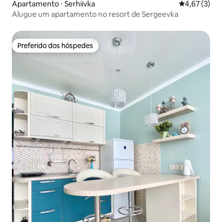
Apartamento ⋅ Serhiivka
4,67 de uma 
4,67 (3)
Alugue um apartamento no resort de Sergeevka
Preferido dos hóspedes
Preferido dos hóspedes