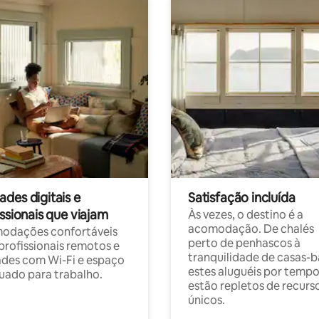
des digitais e
Satisfação incluída
ssionais que viajam
Às vezes, o destino é a
acomodação. De chalés
odações confortáveis
perto de penhascos à
profissionais remotos e
tranquilidade de casas-b
des com Wi-Fi e espaço
estes aluguéis por temp
ado para trabalho.
estão repletos de recurs
únicos.