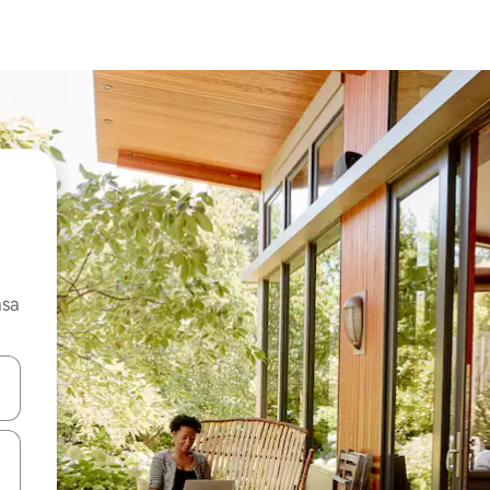
asa
ore-os usando as seta para cima e para baixo do teclado ou tocando e