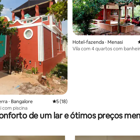
Hotel-fazenda ⋅ Menasi
4
Vila com 4 quartos com banhei
média de 5, 69 avaliações
privativo em Doddaballapur
erra ⋅ Bangalore
5 de uma avaliação média de 5, 18 avalia
5 (18)
i com piscina
onforto de um lar e ótimos preços men