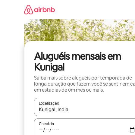
Pular
para
o
conteúdo
Aluguéis mensais em
Kunigal
Saiba mais sobre aluguéis por temporada de
longa duração que fazem você se sentir em c
em estadias de um mês ou mais.
Localização
Quando os resultados estiverem disponíveis, expl
Check-in