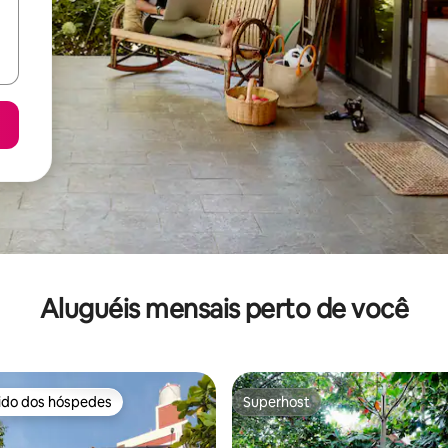
Aluguéis mensais perto de você
rido dos hóspedes
Superhost
 melhores preferidos dos hóspedes
Superhost