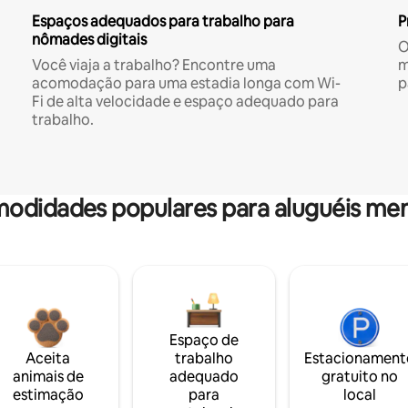
Espaços adequados para trabalho para
P
nômades digitais
O
Você viaja a trabalho? Encontre uma
m
acomodação para uma estadia longa com Wi-
p
Fi de alta velocidade e espaço adequado para
trabalho.
odidades populares para aluguéis men
Espaço de
Aceita
trabalho
Estacionament
animais de
adequado
gratuito no
estimação
para
local