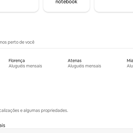
notebook
inos perto de você
Florença
Atenas
Mi
Aluguéis mensais
Aluguéis mensais
Alu
calizações e algumas propriedades.
ais