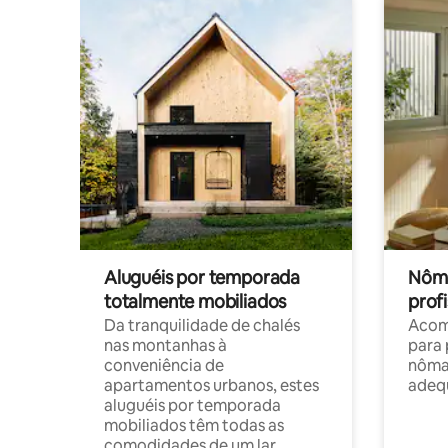
Aluguéis por temporada
Nôma
totalmente mobiliados
profi
Da tranquilidade de chalés
Acom
nas montanhas à
para 
conveniência de
nôma
apartamentos urbanos, estes
adequ
aluguéis por temporada
mobiliados têm todas as
comodidades de um lar.