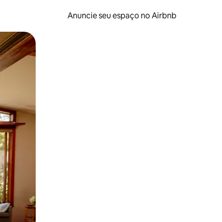
Anuncie seu espaço no Airbnb
 deslizando o dedo na tela.