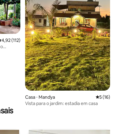
,92 de uma avaliação média de 5, 112 avaliações
4,92 (112)
ro
ções
Casa ⋅ Mandya
5 de uma avaliação
5 (16)
Vista para o jardim: estadia em casa
sais