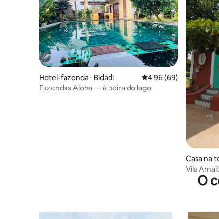
Hotel-fazenda ⋅ Bidadi
4,96 de uma avaliação 
4,96 (69)
Fazendas Aloha — à beira do lago
Casa na t
Vila Amait
O c