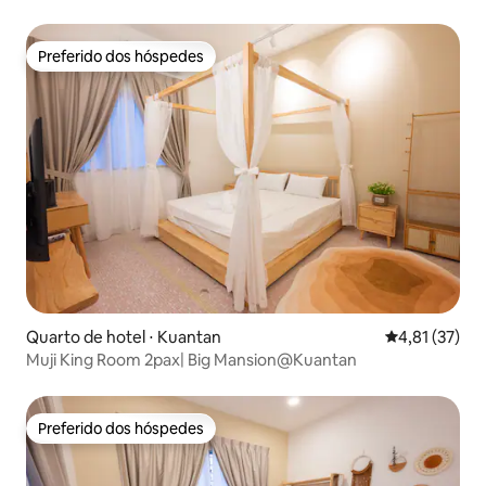
Preferido dos hóspedes
Preferido dos hóspedes
Quarto de hotel ⋅ Kuantan
4,81 de uma a
4,81 (37)
Muji King Room 2pax| Big Mansion@Kuantan
Preferido dos hóspedes
Preferido dos hóspedes