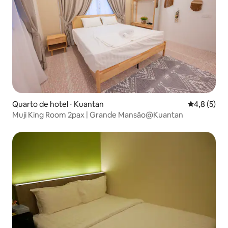
Quarto de hotel ⋅ Kuantan
4,8 de uma 
4,8 (5)
Muji King Room 2pax | Grande Mansão@Kuantan