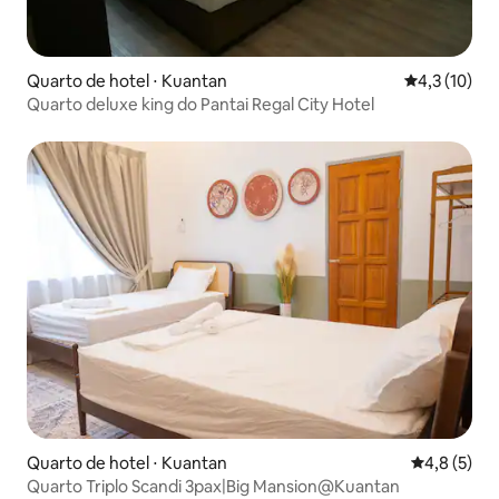
Quarto de hotel ⋅ Kuantan
4,3 de uma a
4,3 (10)
Quarto deluxe king do Pantai Regal City Hotel
Quarto de hotel ⋅ Kuantan
4,8 de uma 
4,8 (5)
Quarto Triplo Scandi 3pax|Big Mansion@Kuantan