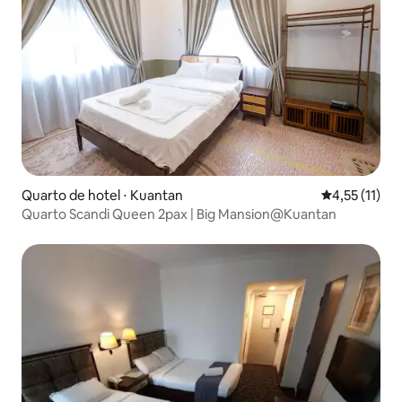
Quarto de hotel ⋅ Kuantan
4,55 de uma a
4,55 (11)
Quarto Scandi Queen 2pax | Big Mansion@Kuantan