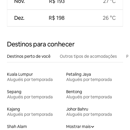
Nov.
R$ 193
27 °C
Dez.
R$ 198
26 °C
Destinos para conhecer
Destinos perto de você
Outros tipos de acomodações
Pr
Kuala Lumpur
Petaling Jaya
Aluguéis por temporada
Aluguéis por temporada
Sepang
Bentong
Aluguéis por temporada
Aluguéis por temporada
Kajang
Johor Bahru
Aluguéis por temporada
Aluguéis por temporada
Shah Alam
Mostrar mais