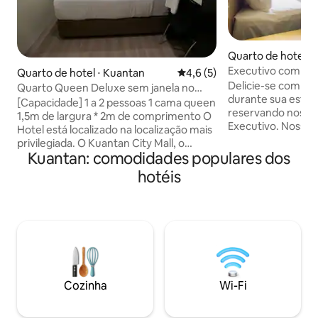
Quarto de hotel ⋅
Executivo com ca
Quarto de hotel ⋅ Kuantan
4,6 de uma avaliação média d
4,6 (5)
Delicie-se com co
Quarto Queen Deluxe sem janela no
durante sua esta
Pantai Regal City Hotel
[Capacidade] 1 a 2 pessoas 1 cama queen
reservando nosso
1,5m de largura * 2m de comprimento O
Executivo. Nosso
Hotel está localizado na localização mais
bom gosto e espa
privilegiada. O Kuantan City Mall, o
queen-size adorna
Kuantan: comodidades populares dos
Berjaya Megamall e o East Coast Mall
e travesseiros mac
estão a poucos metros de distância A
hotéis
sono tranquilo. De
recepcionista está disponível 24 horas
programas favorito
por dia, 7 dias O quarto está totalmente
mantenha-se con
em azulejos com Wi-Fi gratuito, TV,
Wi-Fi gratuito e a
escrivaninha, guarda-roupa, Ar
aconchegante mes
Condicionado, Banheiro. O quarto está
banheiro privativo
decorado em um estilo moderno
produtos de higien
minimalista. O banheiro está equipado
para sua conveniê
com aquecedor e comodidades, como
Cozinha
Wi-Fi
toalha, corpo e xampu de cabelo
Observação: não é permitido fumar