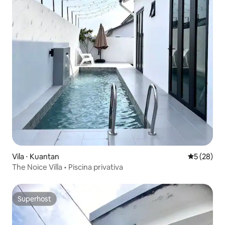
Vila ⋅ Kuantan
5 de uma a
5 (28)
The Noice Villa • Piscina privativa
Superhost
Superhost