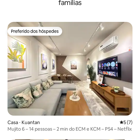
famílias
Preferido dos hóspedes
Preferido dos hóspedes
Casa ⋅ Kuantan
5 de uma 
5 (7)
Mujito 6 – 14 pessoas – 2 min do ECM e KCM – PS4 – Netflix