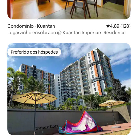
Condomínio ⋅ Kuantan
4,89 de uma av
4,89 (128)
Lugarzinho ensolarado @ Kuantan Imperium Residence
Preferido dos hóspedes
Preferido dos hóspedes