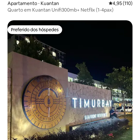
Apartamento ⋅ Kuantan
4,95 de uma av
4,95 (110)
Quarto em Kuantan Unifi300mb+ Netflix (1-4pax)
Preferido dos hóspedes
Preferido dos hóspedes