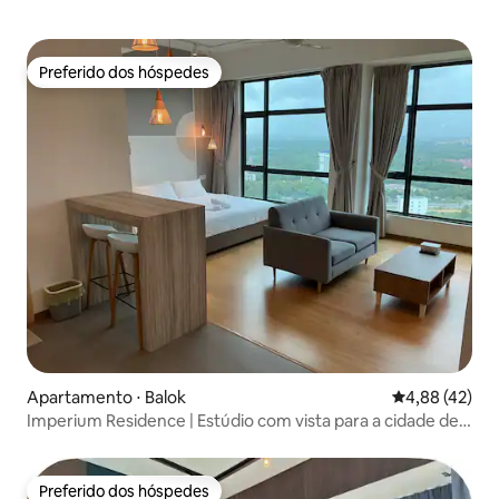
Preferido dos hóspedes
Preferido dos hóspedes
Apartamento ⋅ Balok
4,88 de uma a
4,88 (42)
Imperium Residence | Estúdio com vista para a cidade de
Kuantan
Preferido dos hóspedes