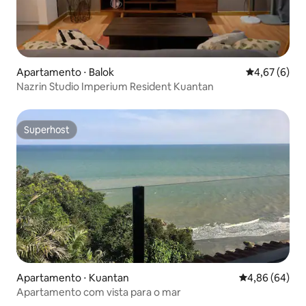
Apartamento ⋅ Balok
4,67 de uma 
4,67 (6)
Nazrin Studio Imperium Resident Kuantan
Superhost
Superhost
Apartamento ⋅ Kuantan
4,86 de uma av
4,86 (64)
Apartamento com vista para o mar