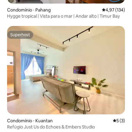
Condomínio ⋅ Pahang
4,97 de uma av
4,97 (134)
Hygge tropical | Vista para o mar | Andar alto | Timur Bay
Superhost
Superhost
Condomínio ⋅ Kuantan
5 de uma 
5 (3)
Refúgio Just Us do Echoes & Embers Studio