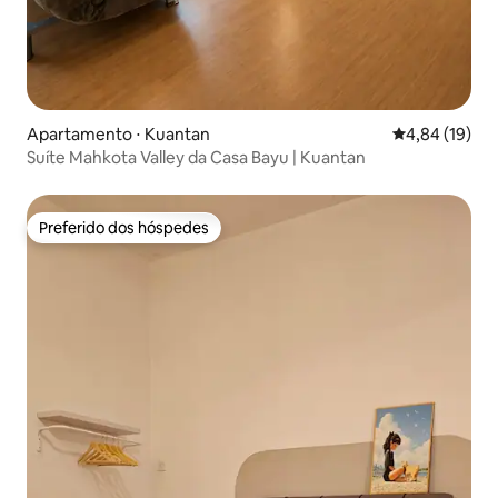
Apartamento ⋅ Kuantan
4,84 de uma a
4,84 (19)
Suíte Mahkota Valley da Casa Bayu | Kuantan
Preferido dos hóspedes
Preferido dos hóspedes