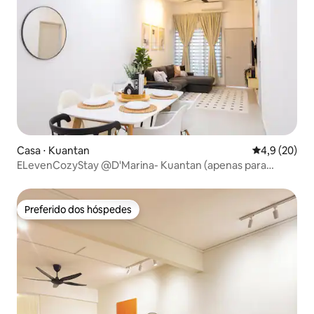
Casa ⋅ Kuantan
4,9 de uma a
4,9 (20)
ELevenCozyStay @D'Marina- Kuantan (apenas para
muçulmanos)
Preferido dos hóspedes
Preferido dos hóspedes