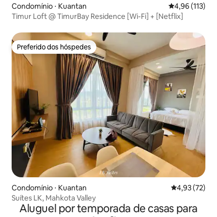
Condomínio ⋅ Kuantan
4,96 de uma av
4,96 (113)
Timur Loft @ TimurBay Residence [Wi-Fi] + [Netflix]
Preferido dos hóspedes
Preferido dos hóspedes
Condomínio ⋅ Kuantan
4,93 de uma a
4,93 (72)
Suítes LK, Mahkota Valley
Aluguel por temporada de casas para