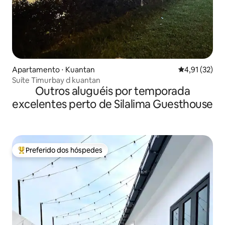
Apartamento ⋅ Kuantan
4,91 de uma a
4,91 (32)
Suíte Timurbay d kuantan
Outros aluguéis por temporada
excelentes perto de Silalima Guesthouse
Preferido dos hóspedes
Entre os melhores preferidos dos hóspedes