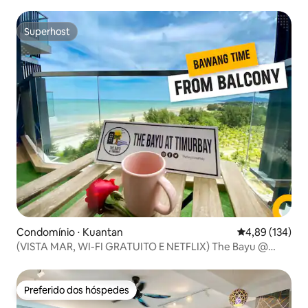
Superhost
Superhost
Condomínio ⋅ Kuantan
4,89 de uma av
4,89 (134)
(VISTA MAR, WI-FI GRATUITO E NETFLIX) The Bayu @
TimurBay
Preferido dos hóspedes
Preferido dos hóspedes