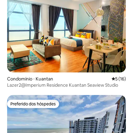
Condomínio ⋅ Kuantan
5 de uma a
5 (16)
Lazer2@Imperium Residence Kuantan Seaview Studio
Preferido dos hóspedes
Preferido dos hóspedes