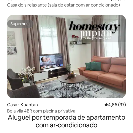
Casa dois relaxante (sala de estar com ar condicionado)
Superhost
Superhost
Casa ⋅ Kuantan
4,86 de uma a
4,86 (37)
Bela vila 4BR com piscina privativa
Aluguel por temporada de apartamento
com ar-condicionado