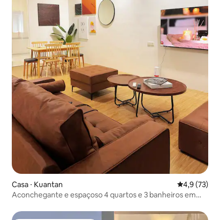
Casa ⋅ Kuantan
4,9 de uma a
4,9 (73)
Aconchegante e espaçoso 4 quartos e 3 banheiros em
Kuantan | Netflix, Disney+