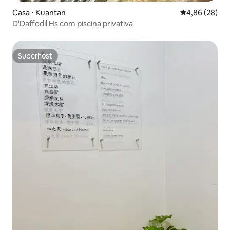
Casa ⋅ Kuantan
4,86 de uma a
4,86 (28)
D'Daffodil Hs com piscina privativa
Superhost
Superhost