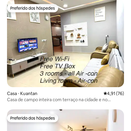
Preferido dos hóspedes
Preferido dos hóspedes
Casa ⋅ Kuantan
4,91 de uma a
4,91 (76)
Casa de campo inteira com terraço na cidade e no
aeroporto
Preferido dos hóspedes
Preferido dos hóspedes