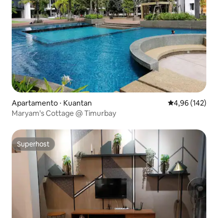
Apartamento ⋅ Kuantan
4,96 de uma av
4,96 (142)
Maryam's Cottage @ Timurbay
Superhost
Superhost