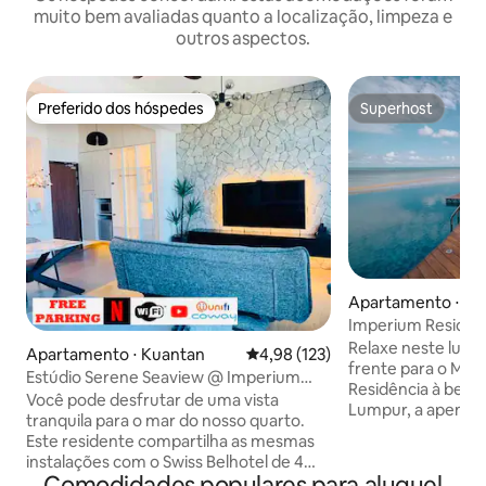
muito bem avaliadas quanto a localização, limpeza e
outros aspectos.
Preferido dos hóspedes
Superhost
Preferido dos hóspedes
Superhost
Apartamento ⋅ Ku
Imperium Residen
Netflix + Wi-Fi
Relaxe neste lugar
Apartamento ⋅ Kuantan
4,98 de uma avaliação média de 
4,98 (123)
frente para o Mar 
Estúdio Serene Seaview @ Imperium
Residência à beir
Residence
Você pode desfrutar de uma vista
Lumpur, a apenas 
tranquila para o mar do nosso quarto.
centro da cidade 
Este residente compartilha as mesmas
da vista noturna 
instalações com o Swiss Belhotel de 4
ao vivo da sala de estar. Ac
Comodidades populares para aluguel
estrelas e fica muito perto de Ana Ikan