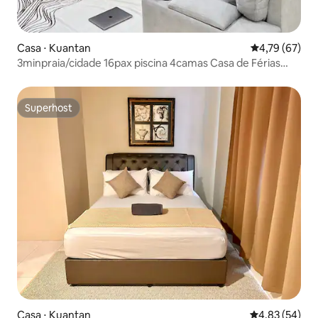
Casa ⋅ Kuantan
4,79 de uma a
4,79 (67)
3minpraia/cidade 16pax piscina 4camas Casa de Férias
Aconchegante
Superhost
Superhost
Casa ⋅ Kuantan
4,83 de uma a
4,83 (54)