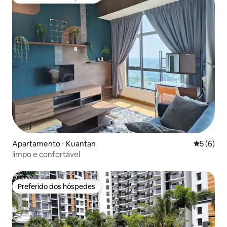
Preferido dos hóspedes
Apartamento ⋅ Kuantan
5 de uma 
5 (6)
limpo e confortável
Preferido dos hóspedes
Preferido dos hóspedes