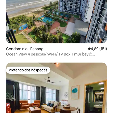
Condomínio ⋅ Pahang
4,89 de uma av
4,89 (151)
Ocean View 4 pessoas/ Wi-Fi/ TV Box Timur bay@
Kuantan
Preferido dos hóspedes
Preferido dos hóspedes