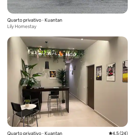
Quarto privativo ⋅ Kuantan
Lily Homestay
Quarto privativo ⋅ Kuantan
4,5 de uma a
4,5 (24)