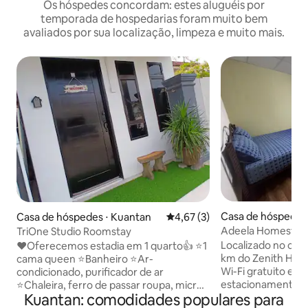
Os hóspedes concordam: estes aluguéis por
temporada de hospedarias foram muito bem
avaliados por sua localização, limpeza e muito mais.
Casa de hóspedes
Casa de hóspedes ⋅ Kuantan
4,67 de uma avaliação média d
4,67 (3)
Adeela Homestay
TriOne Studio Roomstay
Localizado no cora
❤️Oferecemos estadia em 1 quarto👍 ⭐️1
km do Zenith Hote
cama queen ⭐️Banheiro ⭐️Ar-
Wi-Fi gratuito e e
condicionado, purificador de ar
estacionamento pr
⭐️Chaleira, ferro de passar roupa, micro-
Kuantan: comodidades populares para
os hóspedes (máxi
ondas, geladeira, ventilador ⭐️Smart TV e