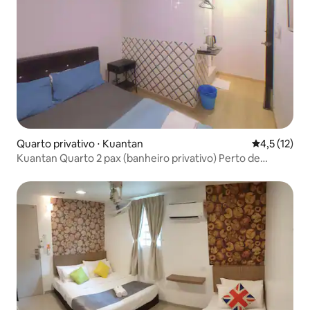
Quarto privativo ⋅ Kuantan
4,5 de uma a
4,5 (12)
Kuantan Quarto 2 pax (banheiro privativo) Perto de
ECM/KCM