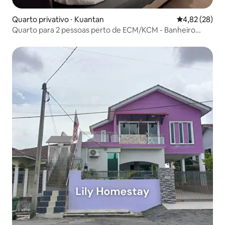
Quarto privativo ⋅ Kuantan
4,82 de uma a
4,82 (28)
Quarto para 2 pessoas perto de ECM/KCM - Banheiro
privativo