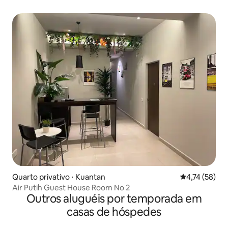
Quarto privativo ⋅ Kuantan
4,74 de uma a
4,74 (58)
Air Putih Guest House Room No 2
Outros aluguéis por temporada em
casas de hóspedes