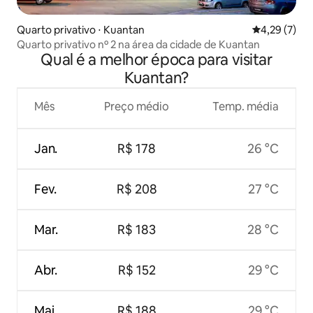
Quarto privativo ⋅ Kuantan
4,29 de uma 
4,29 (7)
Quarto privativo nº 2 na área da cidade de Kuantan
Qual é a melhor época para visitar
Kuantan?
Mês
Preço médio
Temp. média
Jan.
R$ 178
26 °C
Fev.
R$ 208
27 °C
Mar.
R$ 183
28 °C
Abr.
R$ 152
29 °C
Mai.
R$ 188
29 °C