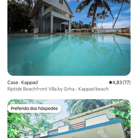
Casa ⋅ Kappad
4,83 de uma a
4,83 (77)
Riptide Beachfront Villa by Grha - Kappad beach
Preferido dos hóspedes
Preferido dos hóspedes