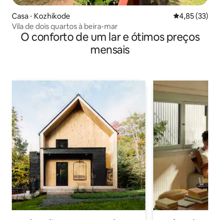
Casa ⋅ Kozhikode
4,85 de uma a
4,85 (33)
Vila de dois quartos à beira-mar
O conforto de um lar e ótimos preços
mensais