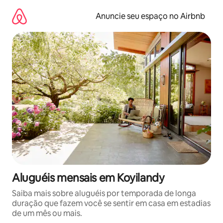
Pular
para
Anuncie seu espaço no Airbnb
o
conteúdo
Aluguéis mensais em Koyilandy
Saiba mais sobre aluguéis por temporada de longa
duração que fazem você se sentir em casa em estadias
de um mês ou mais.