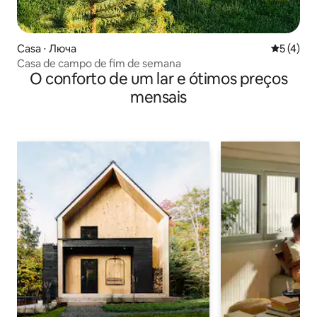
Casa ⋅ Люча
5 de uma 
5 (4)
Casa de campo de fim de semana
O conforto de um lar e ótimos preços
mensais