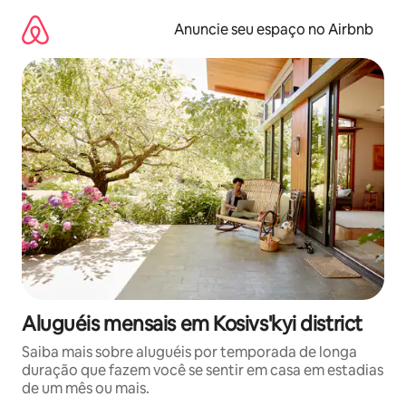
Pular
para
Anuncie seu espaço no Airbnb
o
conteúdo
Aluguéis mensais em Kosivs'kyi district
Saiba mais sobre aluguéis por temporada de longa
duração que fazem você se sentir em casa em estadias
de um mês ou mais.