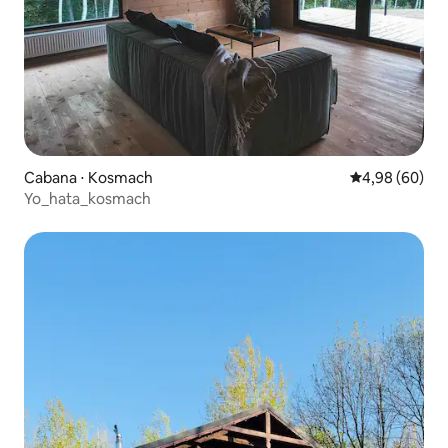
Cabana ⋅ Kosmach
4,98 de uma av
4,98 (60)
Yo_hata_kosmach