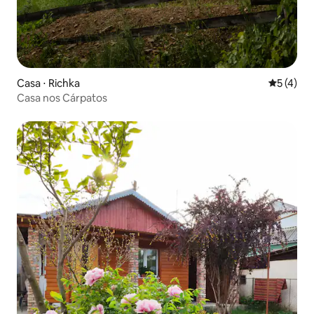
Casa ⋅ Richka
5 de uma 
5 (4)
Casa nos Cárpatos