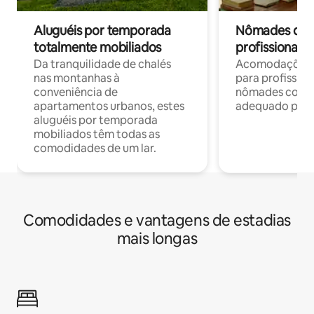
Aluguéis por temporada
Nômades digit
totalmente mobiliados
profissionais 
Da tranquilidade de chalés
Acomodações c
nas montanhas à
para profission
conveniência de
nômades com W
apartamentos urbanos, estes
adequado para 
aluguéis por temporada
mobiliados têm todas as
comodidades de um lar.
Comodidades e vantagens de estadias
mais longas