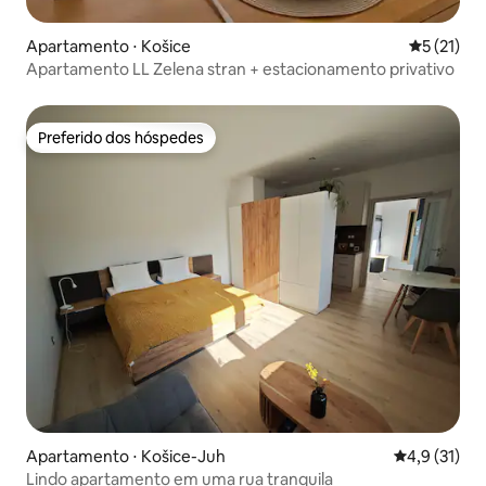
Apartamento ⋅ Košice
5 de uma a
5 (21)
Apartamento LL Zelena stran + estacionamento privativo
Preferido dos hóspedes
Preferido dos hóspedes
Apartamento ⋅ Košice-Juh
4,9 de uma a
4,9 (31)
Lindo apartamento em uma rua tranquila