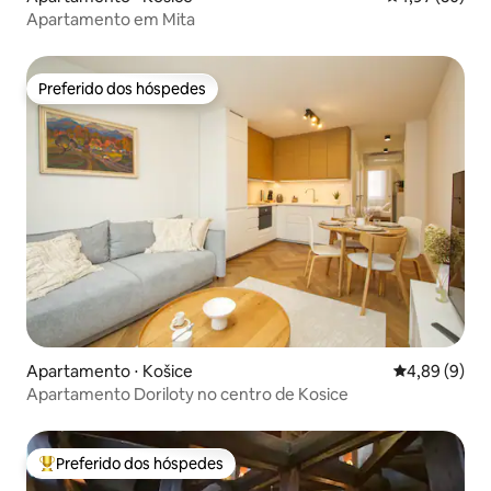
Apartamento em Mita
Preferido dos hóspedes
Preferido dos hóspedes
Apartamento ⋅ Košice
4,89 de uma 
4,89 (9)
Apartamento Doriloty no centro de Kosice
Preferido dos hóspedes
Entre os melhores preferidos dos hóspedes