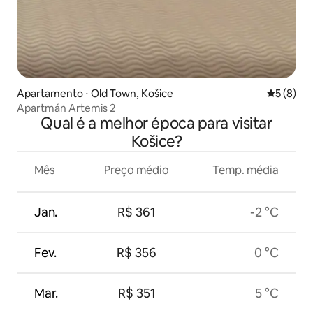
Apartamento ⋅ Old Town, Košice
5 de uma 
5 (8)
Apartmán Artemis 2
Qual é a melhor época para visitar
Košice?
Mês
Preço médio
Temp. média
Jan.
R$ 361
-2 °C
Fev.
R$ 356
0 °C
Mar.
R$ 351
5 °C