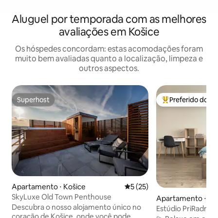
Aluguel por temporada com as melhores
avaliações em Košice
Os hóspedes concordam: estas acomodações foram
muito bem avaliadas quanto a localização, limpeza e
outros aspectos.
Superhost
Preferido dos 
Superhost
Entre os melhore
Apartamento ⋅ Košice
5 de uma avaliação média de
5 (25)
SkyLuxe Old Town Penthouse
Apartamento ⋅ St
Descubra o nosso alojamento único no
Estúdio PriRadnici,
coração de Košice, onde você pode
condicionado e es