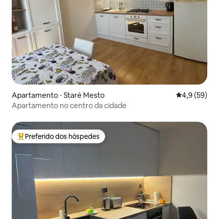
Apartamento ⋅ Staré Mesto
4,9 de uma a
4,9 (59)
Apartamento no centro da cidade
Preferido dos hóspedes
Entre os melhores preferidos dos hóspedes