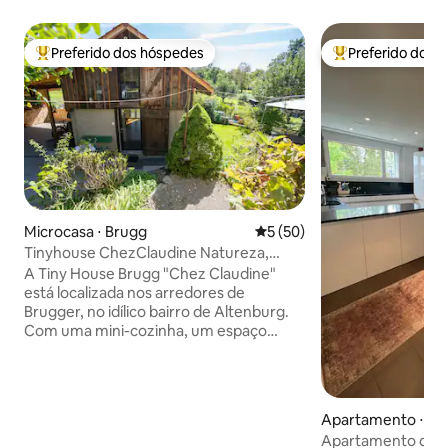
Preferido dos hóspedes
Preferido dos 
Entre os melhores preferidos dos hóspedes
Entre os melhore
Microcasa ⋅ Brugg
5 de uma avaliação média de
5 (50)
Tinyhouse ChezClaudine Natureza,
Relaxamento, Jardim, Aare
A Tiny House Brugg "Chez Claudine"
está localizada nos arredores de
Brugger, no idílico bairro de Altenburg.
Com uma mini-cozinha, um espaço
aconchegante para dormir e trabalhar
na galeria com vista, um assento no
jardim selvagem e romântico,
estacionamento gratuito e Wi-Fi. Um
Apartamento ⋅ Le
oásis para relaxar ou trabalhar, um bom
Apartamento de es
ponto de partida para explorações,