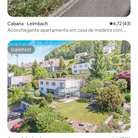
Cabana ⋅ Leimbach
4,72 de uma a
4,72 (43)
Aconchegante apartamento em casa de madeira com
jardim
Superhost
Superhost