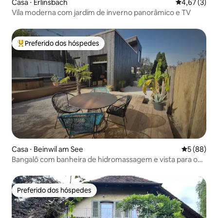
Casa ⋅ Erlinsbach
4,67 de uma 
4,67 (3)
Vila moderna com jardim de inverno panorâmico e TV
Preferido dos hóspedes
Entre os melhores preferidos dos hóspedes
Casa ⋅ Beinwil am See
5 de uma a
5 (88)
Bangalô com banheira de hidromassagem e vista para o
lago
Preferido dos hóspedes
Preferido dos hóspedes