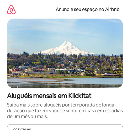
Pular
para
Anuncie seu espaço no Airbnb
o
conteúdo
Aluguéis mensais em Klickitat
Saiba mais sobre aluguéis por temporada de longa
duração que fazem você se sentir em casa em estadias
de um mês ou mais.
Localização