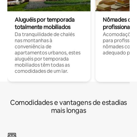
Aluguéis por temporada
Nômades digit
totalmente mobiliados
profissionais 
Da tranquilidade de chalés
Acomodações c
nas montanhas à
para profission
conveniência de
nômades com W
apartamentos urbanos, estes
adequado para 
aluguéis por temporada
mobiliados têm todas as
comodidades de um lar.
Comodidades e vantagens de estadias
mais longas