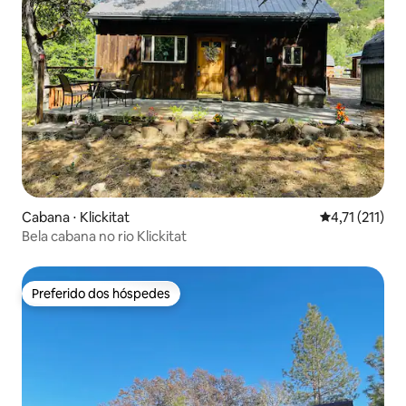
Cabana ⋅ Klickitat
4,71 de uma a
4,71 (211)
Bela cabana no rio Klickitat
Preferido dos hóspedes
Preferido dos hóspedes