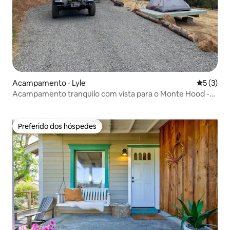
Acampamento ⋅ Lyle
5 de uma 
5 (3)
Acampamento tranquilo com vista para o Monte Hood -
Silva Cnyn #2
Preferido dos hóspedes
Preferido dos hóspedes