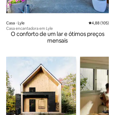
Casa ⋅ Lyle
4,88 de uma av
4,88 (105)
Casa encantadora em Lyle
O conforto de um lar e ótimos preços
mensais