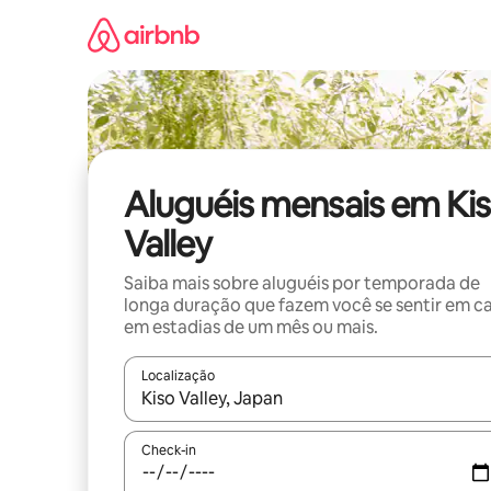
Pular
para
o
conteúdo
Aluguéis mensais em Ki
Valley
Saiba mais sobre aluguéis por temporada de
longa duração que fazem você se sentir em c
em estadias de um mês ou mais.
Localização
Quando os resultados estiverem disponíveis, expl
Check-in