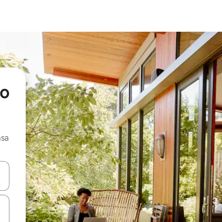
so
asa
ore-os usando as seta para cima e para baixo do teclado ou tocando e