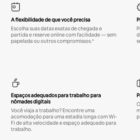
A flexibilidade de que você precisa
P
Escolha suas datas exatas de chegada e
P
partida e reserve online com facilidade — sem
d
papelada ou outros compromissos.*
s
Espaços adequados para trabalho para
P
nômades digitais
O
Você viaja a trabalho? Encontre uma
m
acomodação para uma estadia longa com Wi-
p
Fi de alta velocidade e espaço adequado para
trabalho.