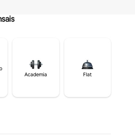
sais
o
Academia
Flat