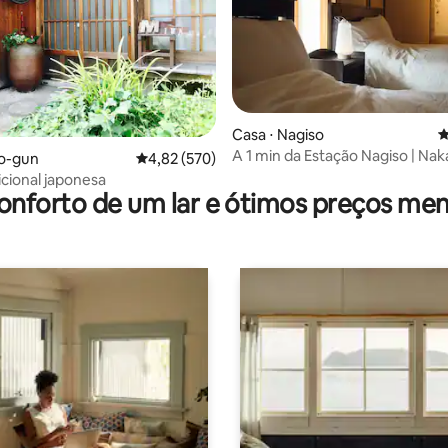
média de 5, 20 avaliações
Casa ⋅ Nagiso
4
A 1 min da Estação Nagiso | Na
so-gun
4,82 de uma avaliação média de 5, 570 avalia
4,82 (570)
Base
icional japonesa
onforto de um lar e ótimos preços men