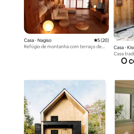
Casa ⋅ Nagiso
5 de uma avaliação 
5 (20)
Refúgio de montanha com terraço de
Casa ⋅ Ki
arroz perto de Tsumago
Casa trad
O c