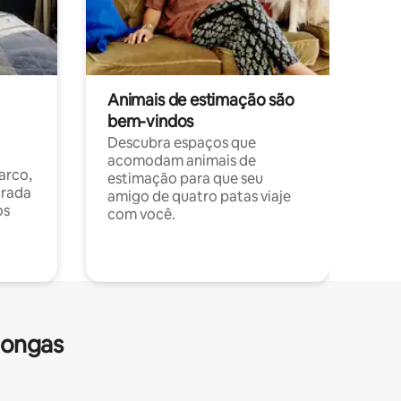
Animais de estimação são
bem-vindos
Descubra espaços que
acomodam animais de
arco,
estimação para que seu
orada
amigo de quatro patas viaje
os
com você.
longas