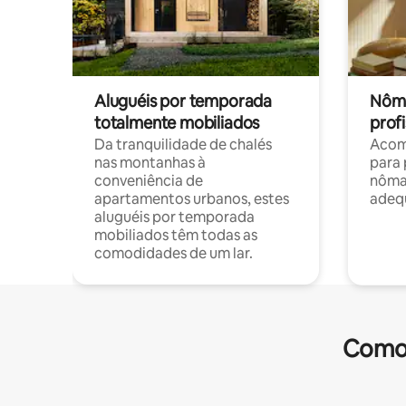
Aluguéis por temporada
Nôma
totalmente mobiliados
profi
Da tranquilidade de chalés
Acom
nas montanhas à
para 
conveniência de
nôma
apartamentos urbanos, estes
adequ
aluguéis por temporada
mobiliados têm todas as
comodidades de um lar.
Comod