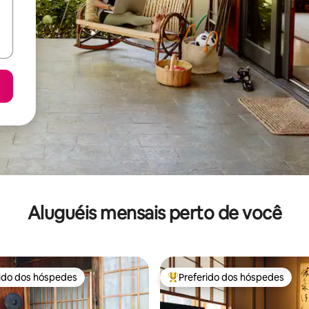
Aluguéis mensais perto de você
rido dos hóspedes
Preferido dos hóspedes
 melhores preferidos dos hóspedes
Entre os melhores preferidos d