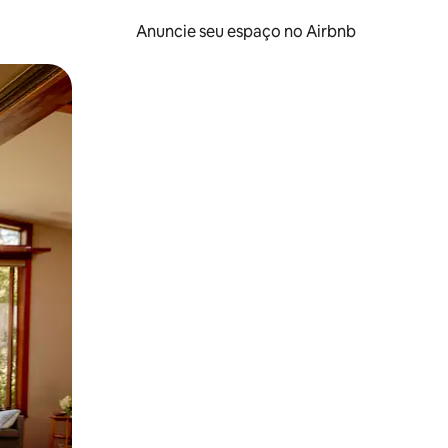
Anuncie seu espaço no Airbnb
 deslizando o dedo na tela.