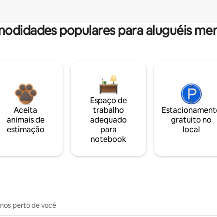
odidades populares para aluguéis men
Espaço de
Aceita
trabalho
Estacionament
animais de
adequado
gratuito no
estimação
para
local
notebook
inos perto de você