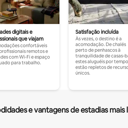
des digitais e
Satisfação incluída
ssionais que viajam
Às vezes, o destino é a
acomodação. De chalés
odações confortáveis
perto de penhascos à
profissionais remotos e
tranquilidade de casas-b
des com Wi-Fi e espaço
estes aluguéis por temp
ado para trabalho.
estão repletos de recurs
únicos.
idades e vantagens de estadias mais 