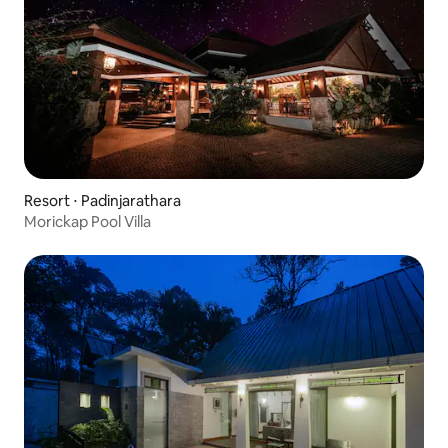
Resort ⋅ Padinjarathara
Morickap Pool Villa