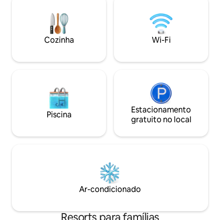
flora, criando um oásis tranquilo. Ideal
e banheiro anexo
para escapadelas românticas, retiros
horas Café da man
solitários tranquilos ou férias relaxantes
(buffet) Piscina (
em família, nossas casas de campo
resort) Verifique a disponibilidade
Cozinha
Wi-Fi
proporcionam uma mistura perfeita de
enviando uma me
beleza natural e conforto
fazer a reserva
contemporâneo.
Estacionamento
Piscina
gratuito no local
Ar-condicionado
Resorts para famílias