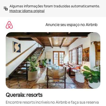
Pular
Algumas informações foram traduzidas automaticamente. 
para
Mostrar idioma original
o
conteúdo
Anuncie seu espaço no Airbnb
Querala: resorts
Encontre resorts incríveis no Airbnb e faça sua reserva