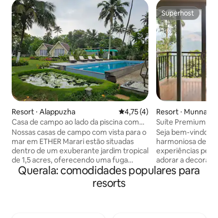
Superhost
Superhost
Resort ⋅ Alappuzha
4,75 de uma avaliação média d
4,75 (4)
Resort ⋅ Munnar
Casa de campo ao lado da piscina com
Suíte Premium com
varanda e vista para o mar
montanha e piscin
Nossas casas de campo com vista para o
Seja bem-vindo à
mar em ETHER Marari estão situadas
harmoniosa de nat
dentro de um exuberante jardim tropical
experiências perso
de 1,5 acres, oferecendo uma fuga
adorar a decoraçã
Querala: comodidades populares para
serena a apenas alguns passos do
encantador para f
oceano. Desfrute de vistas
maravilhosa para a m
resorts
encantadoras para o mar, decoração
incrível e indepen
moderna e chique e comodidades
vale da montanha
confortáveis. A propriedade possui uma
e mesa Quarto co
piscina intocada cercada por uma bela
Mini Frigorífico 