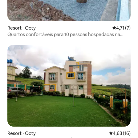
Resort ⋅ Ooty
4,71 de uma 
4,71 (7)
Quartos confortáveis para 10 pessoas hospedadas na
natureza
Resort ⋅ Ooty
4,63 de uma a
4,63 (16)