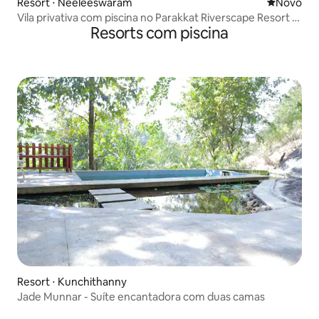
Resort ⋅ Neeleeswaram
Novo lugar
Novo
Vila privativa com piscina no Parakkat Riverscape Resort -
Resorts com piscina
Kochi
Resort ⋅ Kunchithanny
Jade Munnar - Suíte encantadora com duas camas