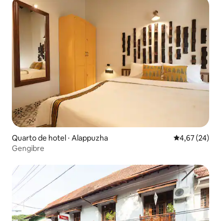
Quarto de hotel ⋅ Alappuzha
4,67 de uma a
4,67 (24)
Gengibre