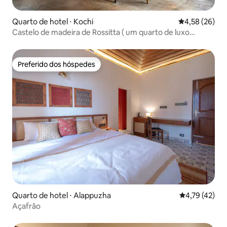
Quarto de hotel ⋅ Kochi
4,58 de uma a
4,58 (26)
Castelo de madeira de Rossitta ( um quarto de luxo
patrimonial)
Preferido dos hóspedes
Preferido dos hóspedes
Quarto de hotel ⋅ Alappuzha
4,79 de uma a
4,79 (42)
Açafrão