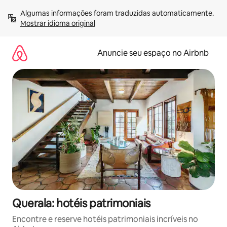
Pular
Algumas informações foram traduzidas automaticamente. 
para
Mostrar idioma original
o
conteúdo
Anuncie seu espaço no Airbnb
Querala: hotéis patrimoniais
Encontre e reserve hotéis patrimoniais incríveis no