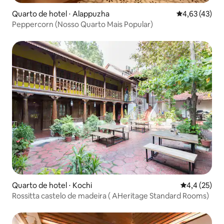
Quarto de hotel ⋅ Alappuzha
4,63 de uma a
4,63 (43)
Peppercorn (Nosso Quarto Mais Popular)
Quarto de hotel ⋅ Kochi
4,4 de uma a
4,4 (25)
Rossitta castelo de madeira ( AHeritage Standard Rooms)