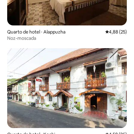
Quarto de hotel ⋅ Alappuzha
4,88 de uma a
4,88 (25)
Noz-moscada