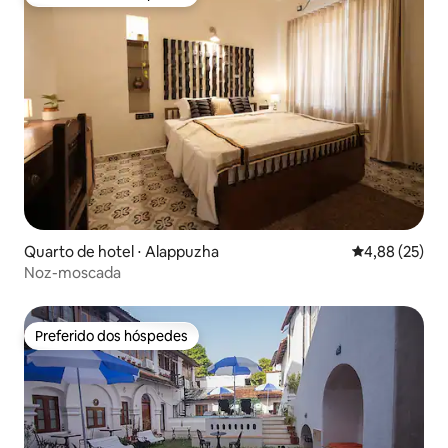
Preferido dos hóspedes
Quarto de hotel ⋅ Alappuzha
4,88 de uma a
4,88 (25)
Noz-moscada
Preferido dos hóspedes
Preferido dos hóspedes