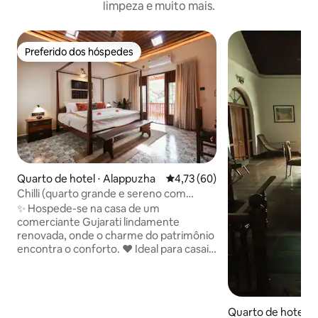
limpeza e muito mais.
Preferido dos hóspedes
Preferido dos hóspedes
Quarto de hotel ⋅ Alappuzha
4,73 de uma avaliação média de
4,73 (60)
Chilli (quarto grande e sereno com
varanda privativa)
✨ Hospede-se na casa de um
comerciante Gujarati lindamente
renovada, onde o charme do patrimônio
encontra o conforto. ❤️ Ideal para casais
e viajantes que buscam a vibe de
Alleppey 📍 A 5 minutos da praia de
Alappuzha 🌊 Em frente ao Parque
Patrimonial do Canal Muppalam 🗼
Quarto de hotel ⋅ 
Caminhe até o farol de Alappuzha 🚣‍♂️