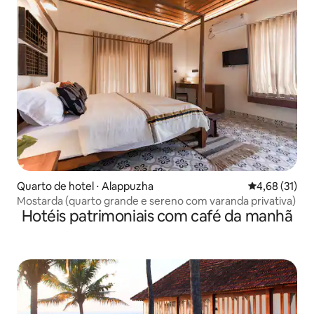
Quarto de hotel ⋅ Alappuzha
4,68 de uma a
4,68 (31)
Mostarda (quarto grande e sereno com varanda privativa)
Hotéis patrimoniais com café da manhã