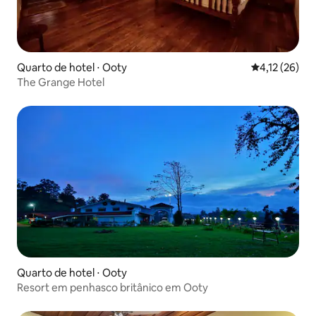
Quarto de hotel ⋅ Ooty
4,12 de uma a
4,12 (26)
The Grange Hotel
Quarto de hotel ⋅ Ooty
Resort em penhasco britânico em Ooty