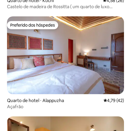
Quarto de hotel ⋅ Kochi
4,58 de uma a
4,58 (26)
Castelo de madeira de Rossitta ( um quarto de luxo
patrimonial)
Preferido dos hóspedes
Preferido dos hóspedes
Quarto de hotel ⋅ Alappuzha
4,79 de uma a
4,79 (42)
Açafrão