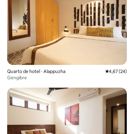
Quarto de hotel ⋅ Alappuzha
4,67 de uma a
4,67 (24)
Gengibre