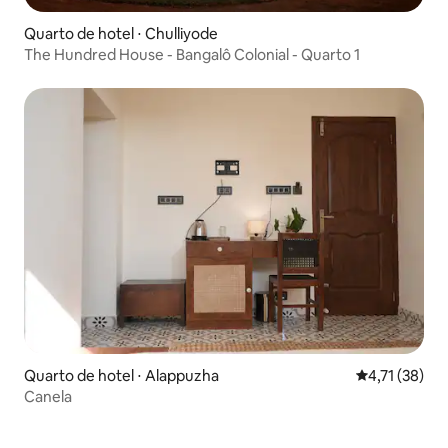
Quarto de hotel ⋅ Chulliyode
The Hundred House - Bangalô Colonial - Quarto 1
Quarto de hotel ⋅ Alappuzha
4,71 de uma a
4,71 (38)
Canela