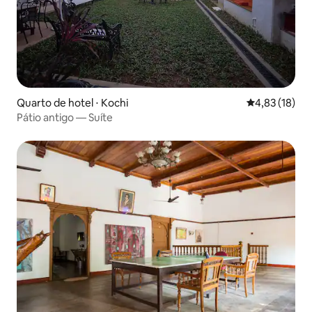
Quarto de hotel ⋅ Kochi
4,83 de uma a
4,83 (18)
Pátio antigo — Suíte