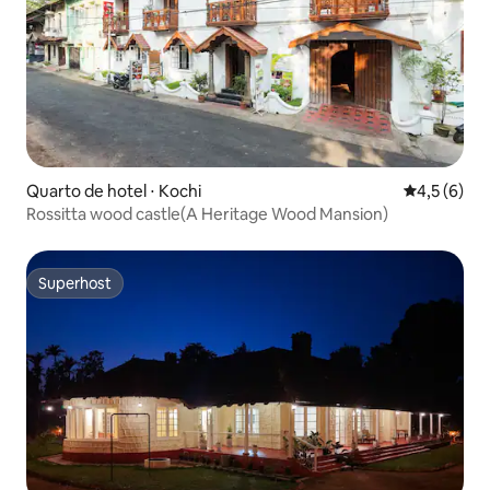
Quarto de hotel ⋅ Kochi
4,5 de uma 
4,5 (6)
Rossitta wood castle(A Heritage Wood Mansion)
Superhost
Superhost