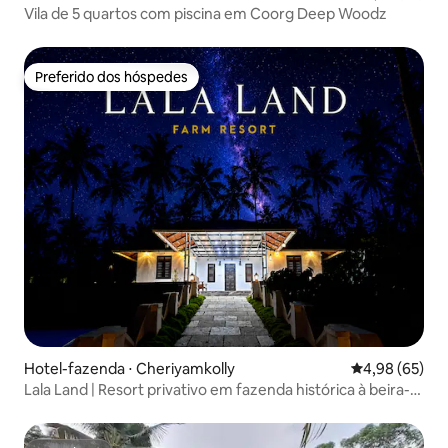
Vila de 5 quartos com piscina em Coorg Deep Woodz
Preferido dos hóspedes
Preferido dos hóspedes
Hotel-fazenda ⋅ Cheriyamkolly
4,98 de uma a
4,98 (65)
Lala Land | Resort privativo em fazenda histórica à beira-
rio