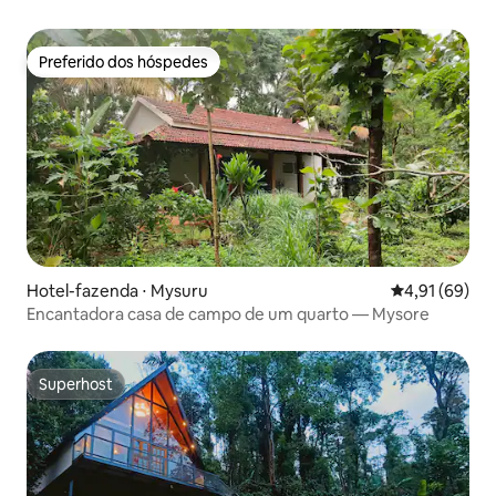
Preferido dos hóspedes
Preferido dos hóspedes
Hotel-fazenda ⋅ Mysuru
4,91 de uma a
4,91 (69)
Encantadora casa de campo de um quarto — Mysore
Superhost
Superhost