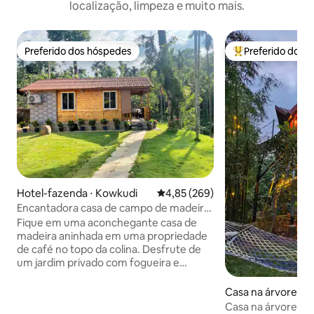
localização, limpeza e muito mais.
Preferido dos hóspedes
Preferido dos 
Preferido dos hóspedes
Entre os melhore
Hotel-fazenda ⋅ Kowkudi
4,85 de uma avaliação média de 
4,85 (269)
Encantadora casa de campo de madeira
com 1 cama em meio à natureza
Fique em uma aconchegante casa de
madeira aninhada em uma propriedade
de café no topo da colina. Desfrute de
um jardim privado com fogueira e
música sob as estrelas. Saboreie a
autêntica culinária de Malanad com
Casa na árvore ⋅ K
refeições caseiras no Ra 250. Lanches e
Casa na árvore dup