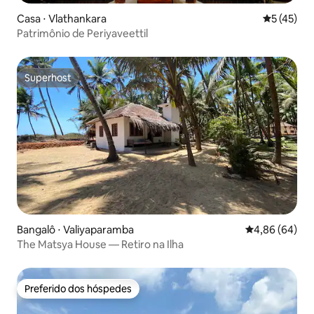
Casa ⋅ Vlathankara
5 de uma a
5 (45)
Patrimônio de Periyaveettil
Superhost
Superhost
Bangalô ⋅ Valiyaparamba
4,86 de uma av
4,86 (64)
The Matsya House — Retiro na Ilha
Preferido dos hóspedes
Preferido dos hóspedes