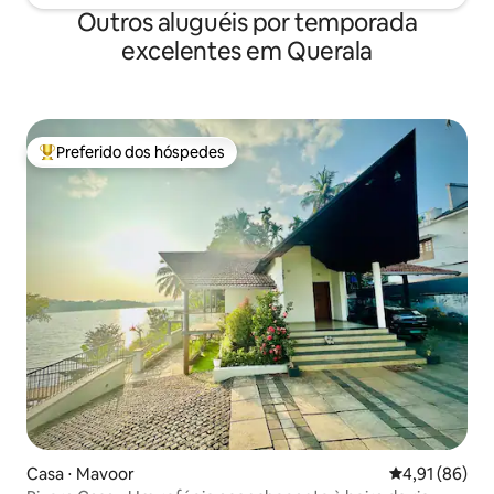
Outros aluguéis por temporada
excelentes em Querala
Preferido dos hóspedes
Entre os melhores preferidos dos hóspedes
Casa ⋅ Mavoor
4,91 de uma a
4,91 (86)