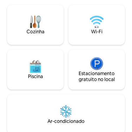
>Cafeteria >60 Mbps Wi-Fi > Cama
originais, interior
queen size e colchão de chão com roupa
varanda com vista
de cama premium >Produtos de higiene
resort. Sem piscin
pessoal premium (banho) >Quitinete
canto do calau ao
com itens básicos de cozinha >14 km da
sob a Via Láctea e
estação ferroviária de Kollam (via rota de
Cozinha
Wi-Fi
completamente fo
balsa) e 3 km da estação ferroviária de
Munroe >Café da manhã completo >
Culinária caseira de Querala (cobrança)
>Sem TV e máquina de lavar roupa
Estacionamento
Piscina
gratuito no local
Ar-condicionado