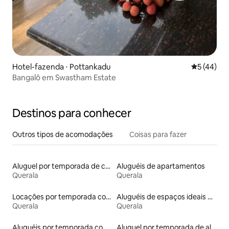
Hotel-fazenda ⋅ Pottankadu
5 de uma a
5 (44)
Bangalô em Swastham Estate
Destinos para conhecer
Outros tipos de acomodações
Coisas para fazer
Aluguel por temporada de casas de veraneio
Aluguéis de apartamentos
Querala
Querala
Locações por temporada com piscina
Aluguéis de espaços ideais para famílias
Querala
Querala
Aluguéis por temporada com café da manhã
Aluguel por temporada de alojamentos ecológicos