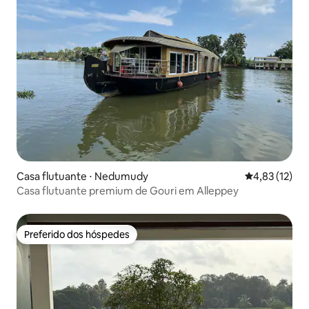
Casa flutuante ⋅ Nedumudy
4,83 de uma a
4,83 (12)
Casa flutuante premium de Gouri em Alleppey
Preferido dos hóspedes
Preferido dos hóspedes