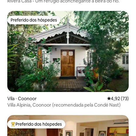
Rivera Casa - Um refúgio aconchegante à beira do rio.
Preferido dos hóspedes
Preferido dos hóspedes
Vila ⋅ Coonoor
4,92 de uma a
4,92 (73)
Villa Alpinia, Coonoor (recomendada pela Condé Nast)
Preferido dos hóspedes
Entre os melhores preferidos dos hóspedes