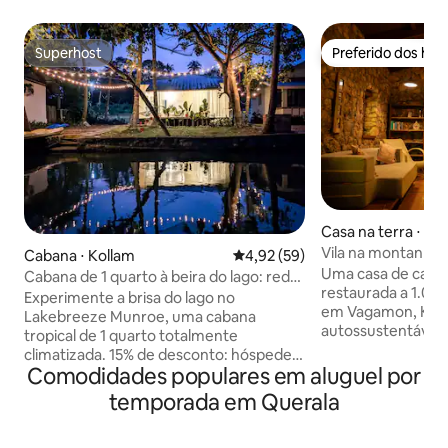
Superhost
Preferido dos hó
Superhost
Preferido dos hó
Casa na terra ⋅ V
Vila na montanha
Cabana ⋅ Kollam
4,92 de uma avaliação média de
4,92 (59)
pedra
Uma casa de camp
Cabana de 1 quarto à beira do lago: rede,
restaurada a 1.000
acesso ao lago e vistas
Experimente a brisa do lago no
em Vagamon, Keral
Lakebreeze Munroe, uma cabana
autossustentável 
tropical de 1 quarto totalmente
floresta — energia 
climatizada. 15% de desconto: hóspedes
refeições com ing
Comodidades populares em aluguel por
com as melhores avaliações (4,8+⭐ e
chef Anoop, sem t
mínimo de 3 avaliações) >Quartos com
temporada em Querala
tranquilidade. O c
vista para o lago >Estacionamento
trabalho em uma 
gratuito >Rede à beira do lago
funcionamento. P