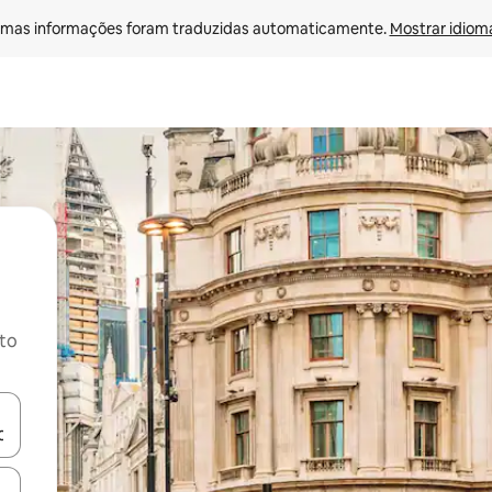
mas informações foram traduzidas automaticamente. 
Mostrar idioma
ito
ore-os usando as seta para cima e para baixo do teclado ou tocando e