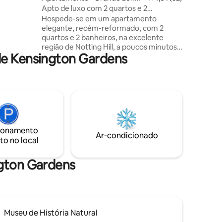
móveis
es
Apto de luxo com 2 quartos e 2
uxo; uma
banheiros a 3 min do Hyde Park | Notting
Hospede-se em um apartamento
ue você
Hill
elegante, recém-reformado, com 2
quartos e 2 banheiros, na excelente
região de Notting Hill, a poucos minutos a
de Kensington Gardens
pé do Hyde Park. Situado em uma rua
tranquila, o interior iluminado apresenta
tetos altos, acabamentos elegantes e
espaços confortáveis para famílias,
casais ou viajantes a negócios. Caminhe 5
minutos até as estações Notting Hill
Gate, Queensway e Bayswater, 10
minutos até o Palácio de Kensington e
ionamento
desfrute de fácil acesso à Portobello
Ar-condicionado
to no local
Road e ao centro de Londres. Estadia
para 5 hóspedes disponível.
ngton Gardens
Museu de História Natural