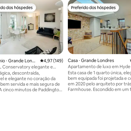
rido dos hóspedes
Preferido dos hóspedes
 melhores preferidos dos hóspedes
Preferido dos hóspedes
édia de 5, 150 avaliações
Casa ⋅ Grande Londres
io ⋅ Grande Londr
4,97 de uma avaliação média de 5, 149 avalia
4,97 (149)
Apartamento de luxo em Hyde
L Conservatory elegante e
Notting Hill
 em Paddington
Esta casa de 1 quarto única, el
ágica, descontraída,
bem equipada foi projetada e c
el e elegante no coração da
em 2020 pelo arquiteto por trá
 bem servida e mais segura de
Farmhouse. Escondido em um t
A cinco minutos de Paddington
beco de paralelepípedos, a 2 m
ques, entre direto no coração
pé do Hyde Park e a 15 minutos
s: é espaçoso e bonito, com 2
Portobello Market em Notting Hi
2,5 banheiros de luxo, cozinha
oferece uma moderna área de 
 2 áreas de recepção. Com um
iluminada e um quarto sereno 
incipal super-king e um quarto
condicionado para um sono tran
es de casal (além de um sofá-
Com Wi-Fi rápido, cozinha Bult
ala de estar), todos com lençóis