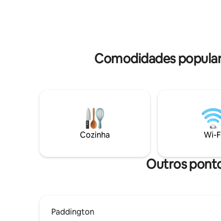
totalmente equipada, interiores de luxo
limpos e 
e concierge 24 horas por dia, 7 dias por
hotel de l
semana. Ótimo para crianças, 1 quarto
interno e
king size e 1 sofá-cama de casal (na sala
sob um te
de estar ou no quarto, sua escolha).
Comodidades populare
Cozinha
Wi-F
Outros ponto
Paddington