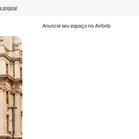
 original
Anuncie seu espaço no Airbnb
 deslizando o dedo na tela.