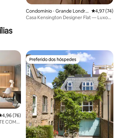
Condomínio ⋅ Grande Londre
4,97 de uma avaliação
4,97 (74)
s
Casa Kensington Designer Flat — Luxo
no centro da cidade
lias
Preferido dos hóspedes
Preferido dos hóspedes
ções
4,96 de uma avaliação média de 5, 76 avaliações
4,96 (76)
TE COM