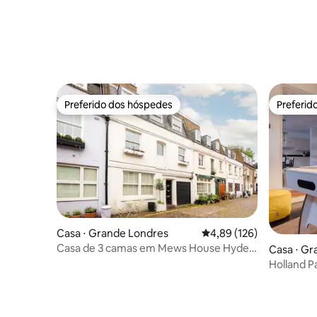
Preferido dos hóspedes
Preferid
Preferido dos hóspedes
Preferid
Casa ⋅ Grande Londres
4,89 de uma avaliação m
4,89 (126)
Casa de 3 camas em Mews House Hyde
Casa ⋅ Gr
Park Londres Lancaster Gate
Holland P
estaciona