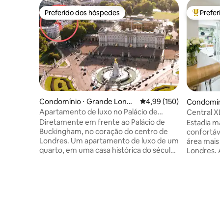
Preferido dos hóspedes
Prefe
Preferido dos hóspedes
Entre os
Condomínio ⋅ Grande Londr
4,99 de uma avaliação m
4,99 (150)
Condomín
es
es
Apartamento de luxo no Palácio de
Central X
Buckingham com terraço
tranquilo
Diretamente em frente ao Palácio de
Estadia m
Buckingham, no coração do centro de
confortáv
Londres. Um apartamento de luxo de um
área mais
quarto, em uma casa histórica do século
Londres. 
XIX, classificada como Grau II.
e dos par
Localização privilegiada do St. James 's
de Londre
Park, a 10 minutos a pé de atrações, por
quartos, 
exemplo, Parlamento, Big Ben, Abadia de
completa,
Westminster, Belgravia e Mayfair. Uma
quarto pr
fuga tranquila. Cozinha
de hósped
meticulosamente decorada e
cama na s