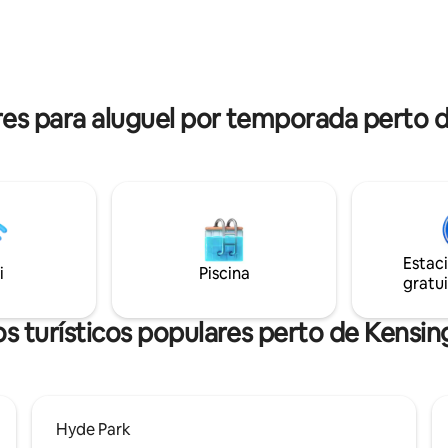
produtos de higiene pessoal e 
frescos com a qualidade de um
Carl Hansen, é um refúgio de l
uxo. Espaço privativo de jardim
casa particular que pedimos q
 externo, aquecido, murado e
cuide como se fosse sua.
lhado de vidro.
s para aluguel por temporada perto 
Estac
i
Piscina
gratui
s turísticos populares perto de Kensi
Hyde Park