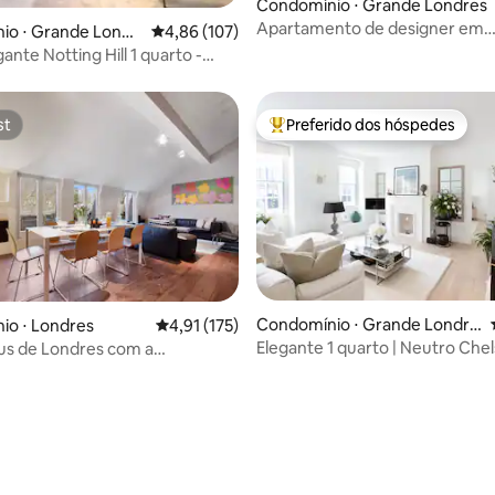
Condomínio ⋅ Grande Londres
Apartamento de designer em
média de 5, 29 avaliações
io ⋅ Grande Londr
4,86 de uma avaliação média de 5, 107 avalia
4,86 (107)
Paddington para 4 pessoas em 
nte Notting Hill 1 quarto -
1841
ilegiado
st
Preferido dos hóspedes
st
Entre os melhores preferidos d
Condomínio ⋅ Grande Londre
io ⋅ Londres
4,91 de uma avaliação média de 5, 175 avalia
4,91 (175)
s
Elegante 1 quarto | Neutro Che
us de Londres com a
Stays