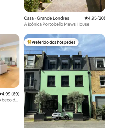
Casa ⋅ Grande Londres
4,95 de uma avaliação
4,95 (20)
A icônica Portobello Mews House
Preferido dos hóspedes
os hóspedes
Entre os melhores preferidos dos hóspedes
4,99 de uma avaliação média de 5, 69 avaliações
4,99 (69)
o beco de
ções