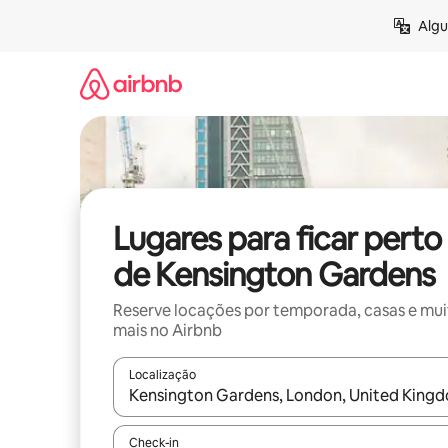
Pular
Algu
para
o
conteúdo
Lugares para ficar perto
de Kensington Gardens
Reserve locações por temporada, casas e mu
mais no Airbnb
Localização
Quando os resultados estiverem disponíveis, expl
Check-in