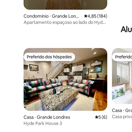
Condomínio ⋅ Grande Londr
4,85 de uma avaliação m
4,85 (184)
es
Apartamento espaçoso ao lado do Hyde
Alu
Park e transporte
Preferido dos hóspedes
Preferid
Preferido dos hóspedes
Preferid
Casa ⋅ Gr
Casa priv
Casa ⋅ Grande Londres
5 de uma avaliação
5 (6)
máquina d
Hyde Park House 3