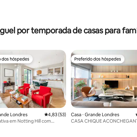
édia de 5, 184 avaliações
guel por temporada de casas para famí
o dos hóspedes
Preferido dos hóspedes
o dos hóspedes
Preferido dos hóspedes
ande Londres
4,83 de uma avaliação média de 5, 53 avalia
4,83 (53)
Casa ⋅ Grande Londres
ativa em Notting Hill com
CASA CHIQUE ACONCHEGAN
 média de 5, 6 avaliações
e lavar e pátio
JARDIM — Novo anúncio