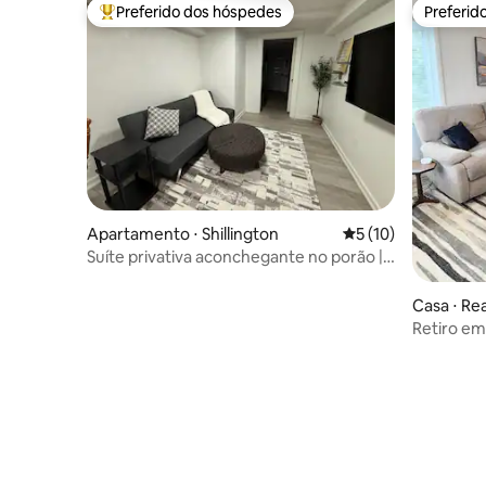
Preferido dos hóspedes
Preferid
Entre os melhores preferidos dos hóspedes
Preferid
Apartamento ⋅ Shillington
5 de uma avaliação 
5 (10)
Suíte privativa aconchegante no porão |
Pátio · Estacionamento
Casa ⋅ Re
Retiro em