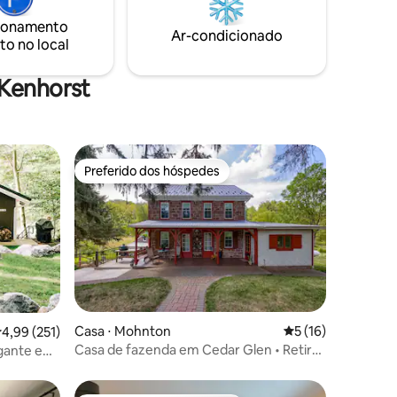
é da manhã
lattes ilimitados, elaborados pela nossa
pão, café,
máquina de café espresso Breville Touch.
ionamento
Ar-condicionado
Aproveite a serenidade e crie memórias
to no local
inesquecíveis
 Kenhorst
Preferido dos hóspedes
os hóspedes
Preferido dos hóspedes
ções
Casa ⋅ Mohnton
5 de uma avaliação
5 (16)
,99 de uma avaliação média de 5, 251 avaliações
4,99 (251)
Casa de fazenda em Cedar Glen • Retiro
de pedra de 1800