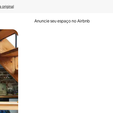
 original
Anuncie seu espaço no Airbnb
 deslizando o dedo na tela.