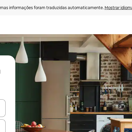
mas informações foram traduzidas automaticamente. 
Mostrar idioma
ore-os usando as seta para cima e para baixo do teclado ou tocando e