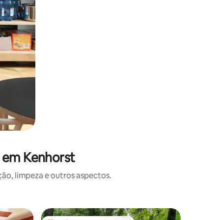
s em Kenhorst
o, limpeza e outros aspectos.
Casa ⋅ Bi