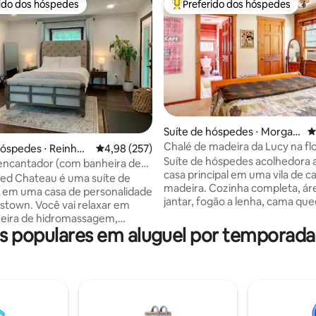
rido dos hóspedes
Preferido dos hóspedes
 melhores preferidos dos hóspedes
Entre os melhores preferidos d
édia de 5, 430 avaliações
Suíte de hóspedes ⋅ Morgan
4
town
Chalé de madeira da Lucy na fl
hóspedes ⋅ Reinhol
4,98 de uma avaliação média de 5, 257 avalia
4,98 (257)
Suíte de hóspedes acolhedora 
encantador (com banheira de
casa principal em uma vila de 
sagem)
ed Chateau é uma suíte de
madeira. Cozinha completa, ár
 em uma casa de personalidade
jantar, fogão a lenha, cama que
town. Você vai relaxar em
confortável, closet, jogos, 100 f
eira de hidromassagem,
Chuveiro com box e assento e
 populares em aluguel por temporada
 de uma cama firme e
Lavanderia com porta para áre
vel com um banheiro moderno
convés, mesas de bistrô, lareira
novado. Nossa TV de 55
estar abobadada tem um assen
 lhe dá acesso às suas contas
amor para um dorminhoco, TV
de streaming. Se você gosta de
You Tube TV, HULU, Netflix, A
inhadas, comprar antiguidades
Disney], leitor de Blu-Ray e Go
 ou desfrutar de uma noite