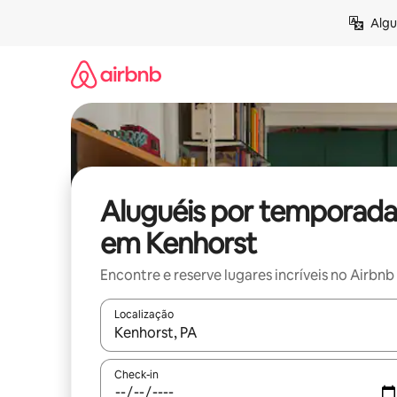
Pular
Algu
para
o
conteúdo
Aluguéis por temporada
em Kenhorst
Encontre e reserve lugares incríveis no Airbnb
Localização
Quando os resultados estiverem disponíveis, expl
Check-in