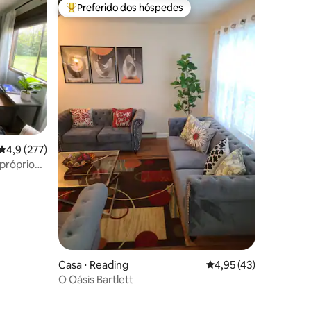
Preferido dos hóspedes
Entre os melhores preferidos dos hóspedes
4,9 de uma avaliação média de 5, 277 avaliações
4,9 (277)
próprio
ções
Casa ⋅ Reading
4,95 de uma avaliação
4,95 (43)
O Oásis Bartlett