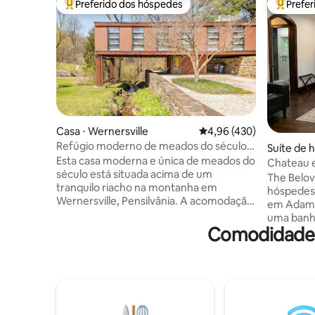
Preferido dos hóspedes
Prefe
Entre os melhores preferidos dos hóspedes
Entre os
Casa ⋅ Wernersville
4,96 de uma avaliação m
4,96 (430)
Refúgio moderno de meados do século
Suíte de 
com banheira de hidromassagem isolada
Esta casa moderna e única de meados do
ds
Chateau 
e
século está situada acima de um
hidromas
The Belov
tranquilo riacho na montanha em
hóspedes
Wernersville, Pensilvânia. A acomodação
em Adams
dispõe de dois quartos, um banheiro
uma banh
completo com chuveiro em box e uma
Comodidades
desfrutar
área de jantar e estar em plano aberto,
confortá
completa com uma lareira moderna e
recém-re
aconchegante e uma TV 4K de 60
polegadas
polegadas. Relaxe o ano todo na
pessoais 
espaçosa banheira de hidromassagem
fazer cam
ao ar livre enquanto aprecia os sons
na cidade