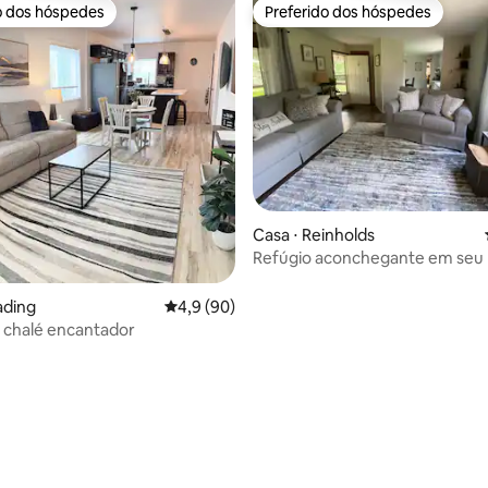
o dos hóspedes
Preferido dos hóspedes
o dos hóspedes
Preferido dos hóspedes
média de 5, 10 avaliações
Casa ⋅ Reinholds
Refúgio aconchegante em seu 
canto da nossa propriedade
ading
4,9 de uma avaliação média de 5, 90 avalia
4,9 (90)
 chalé encantador