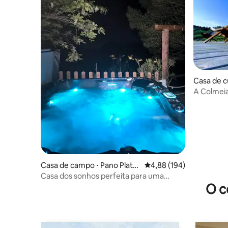
Casa de c
A Colmei
Casa de campo ⋅ Pano Platre
4,88 de uma avaliação m
4,88 (194)
s
Casa dos sonhos perfeita para uma
O c
escapada romântica