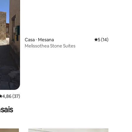
Casa ⋅ Mesana
5 de uma avaliação
5 (14)
Melissothea Stone Suites
ções
4,86 de uma avaliação média de 5, 37 avaliações
4,86 (37)
sais