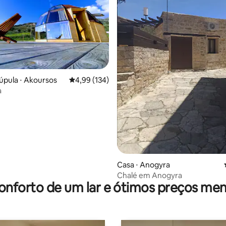
úpula ⋅ Akoursos
4,99 de uma avaliação média de 5, 134 avalia
4,99 (134)
a
édia de 5, 194 avaliações
Casa ⋅ Anogyra
Chalé em Anogyra
onforto de um lar e ótimos preços men