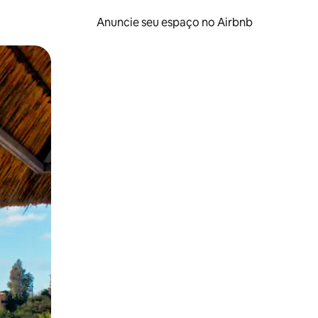
Anuncie seu espaço no Airbnb
 deslizando o dedo na tela.