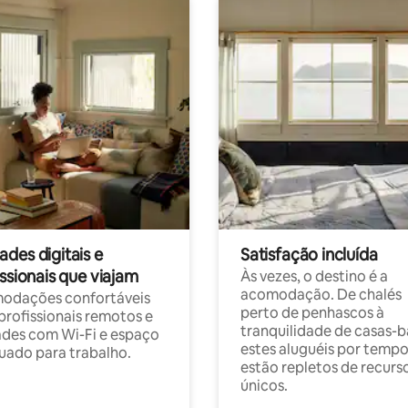
des digitais e
Satisfação incluída
ssionais que viajam
Às vezes, o destino é a
acomodação. De chalés
odações confortáveis
perto de penhascos à
profissionais remotos e
tranquilidade de casas-b
des com Wi-Fi e espaço
estes aluguéis por temp
ado para trabalho.
estão repletos de recurs
únicos.