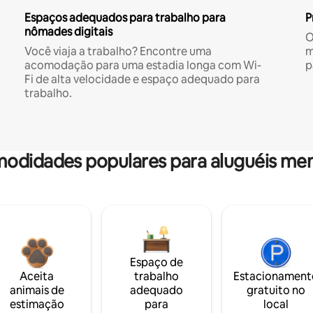
Espaços adequados para trabalho para
P
nômades digitais
O
Você viaja a trabalho? Encontre uma
m
acomodação para uma estadia longa com Wi-
p
Fi de alta velocidade e espaço adequado para
trabalho.
odidades populares para aluguéis men
Espaço de
Aceita
trabalho
Estacionament
animais de
adequado
gratuito no
estimação
para
local