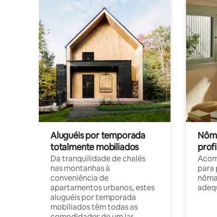
Aluguéis por temporada
Nôma
totalmente mobiliados
profi
Da tranquilidade de chalés
Acom
nas montanhas à
para 
conveniência de
nôma
apartamentos urbanos, estes
adequ
aluguéis por temporada
mobiliados têm todas as
comodidades de um lar.