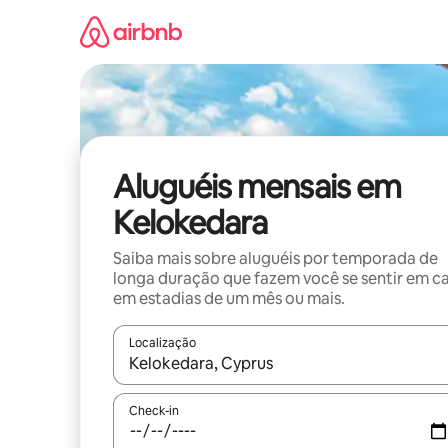
Pular
para
o
conteúdo
Aluguéis mensais em
Kelokedara
Saiba mais sobre aluguéis por temporada de
longa duração que fazem você se sentir em c
em estadias de um mês ou mais.
Localização
Quando os resultados estiverem disponíveis, expl
Check-in