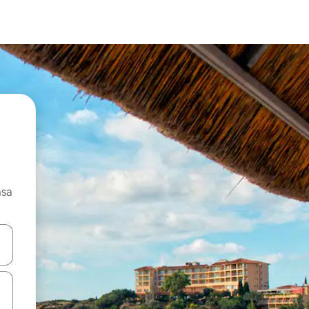
asa
ore-os usando as seta para cima e para baixo do teclado ou tocando e