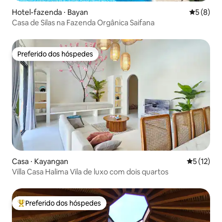
Hotel-fazenda ⋅ Bayan
5 de uma 
5 (8)
Casa de Silas na Fazenda Orgânica Saifana
Preferido dos hóspedes
Preferido dos hóspedes
Casa ⋅ Kayangan
5 de uma a
5 (12)
Villa Casa Halima Vila de luxo com dois quartos
Preferido dos hóspedes
Entre os melhores preferidos dos hóspedes