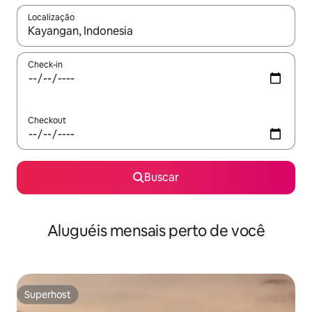
Localização
Quando os resultados estiverem disponíveis, explore-os usando
Check-in
Checkout
Buscar
Aluguéis mensais perto de você
Superhost
Superhost