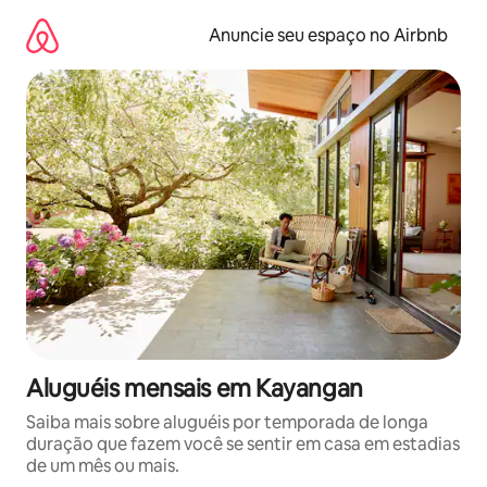
Pular
para
Anuncie seu espaço no Airbnb
o
conteúdo
Aluguéis mensais em Kayangan
Saiba mais sobre aluguéis por temporada de longa
duração que fazem você se sentir em casa em estadias
de um mês ou mais.