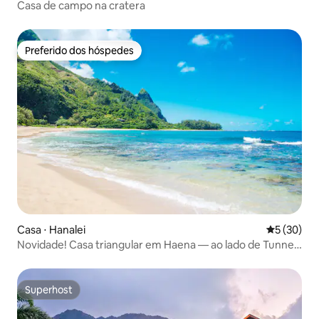
Casa de campo na cratera
Preferido dos hóspedes
Preferido dos hóspedes
Casa ⋅ Hanalei
5 de uma a
5 (30)
Novidade! Casa triangular em Haena — ao lado de Tunnels
Beach
Superhost
Superhost