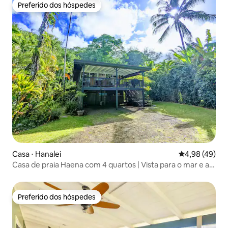
Preferido dos hóspedes
Preferido dos hóspedes
Casa ⋅ Hanalei
4,98 de uma a
4,98 (49)
Casa de praia Haena com 4 quartos | Vista para o mar e a
selva
Preferido dos hóspedes
Preferido dos hóspedes