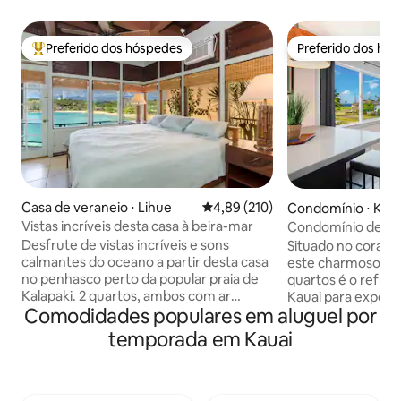
Preferido dos hóspedes
Preferido dos hó
Entre os melhores preferidos dos hóspedes
Preferido dos hó
Casa de veraneio ⋅ Lihue
4,89 de uma avaliação média de 
4,89 (210)
Condomínio ⋅ Kol
Vistas incríveis desta casa à beira-mar
Condomínio de 2 q
condicionado na p
Desfrute de vistas incríveis e sons
Situado no coração
calmantes do oceano a partir desta casa
este charmoso ap
no penhasco perto da popular praia de
quartos é o refúgi
Kalapaki. 2 quartos, ambos com ar
Kauai para experi
Comodidades populares em aluguel por
condicionado, além de ótimas vistas para
mundialmente famo
o mar e para a montanha. Master com
Cidade Velha de Kolo
temporada em Kauai
suíte tem uma cama king size. 2º bd tem
espaçoso aparta
uma cama queen size. 2ª banheira,
renovado está loc
máquina de lavar e secar roupa no
passos da Praia de
corredor fora da sala de estar, que
curta distância a 