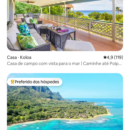
Casa ⋅ Koloa
4,9 de uma av
4,9 (119)
Casa de campo com vista para o mar | Caminhe até Poipu
Beach | Estacionamento gratuito
Preferido dos hóspedes
Entre os melhores preferidos dos hóspedes