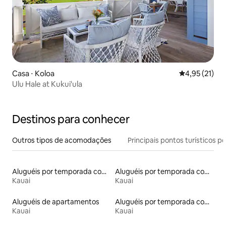
Casa ⋅ Koloa
4,95 de uma a
4,95 (21)
Ulu Hale at Kukui'ula
Destinos para conhecer
Outros tipos de acomodações
Principais pontos turísticos po
Aluguéis por temporada com sauna
Aluguéis por temporada com acesso à praia
Kauai
Kauai
Aluguéis de apartamentos
Aluguéis por temporada com banheiro para PCD
Kauai
Kauai