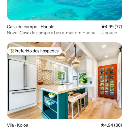
Casa de campo ⋅ Hanalei
4,99 de uma a
4,99 (77)
Novo! Casa de campo à beira-mar em Haena — a poucos
passos da praia
Preferido dos hóspedes
Entre os melhores preferidos dos hóspedes
Vila ⋅ Koloa
4,94 de uma av
4,94 (80)