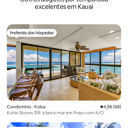
excelentes em Kauai
Preferido dos hóspedes
Preferido dos hóspedes
Condomínio ⋅ Koloa
4,96 de uma av
4,96 (68)
Kuhio Shores 319: à beira-mar em Poipu com A/C!