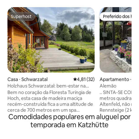
Superhost
Preferido dos hó
Superhost
Preferido dos hó
Casa ⋅ Schwarzatal
4,81 de uma avaliação média de
4,81 (32)
Apartamento ⋅ Gr
bach
Holzhaus Schwarzatal: bem-estar na
Alemão
Floresta da Turíngia
Bem no coração da Floresta Turíngia de
.. SINTA-SE CONF
Hoch, esta casa de madeira maciça
metros quadrados,,
recém-construída fica a uma altitude de
Altenfeld, não mu
cerca de 700 metros em um spa
Rennsteige (2 km d
Comodidades populares em aluguel por
climático designado. Comodidades de
Reserva da Biosfe
alta qualidade em toda a casa. (Cozinha
separado, o apar
temporada em Katzhütte
e eletrodomésticos totalmente
completo e elega
equipados, churrasqueira, sauna, lareira,
área de estar no 