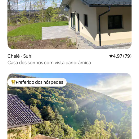
Chalé ⋅ Suhl
4,97 de uma a
4,97 (79)
Casa dos sonhos com vista panorâmica
Preferido dos hóspedes
Entre os melhores preferidos dos hóspedes