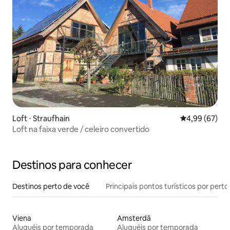
Loft ⋅ Straufhain
4,99 de uma a
4,99 (67)
Loft na faixa verde / celeiro convertido
Destinos para conhecer
Destinos perto de você
Principais pontos turísticos por perto
Viena
Amsterdã
Aluguéis por temporada
Aluguéis por temporada