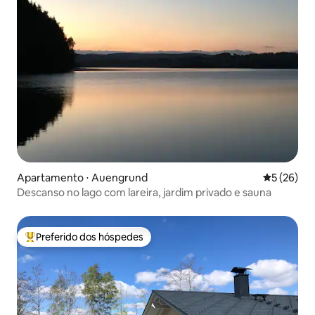
Apartamento ⋅ Auengrund
5 de uma a
5 (26)
Descanso no lago com lareira, jardim privado e sauna
Preferido dos hóspedes
Entre os melhores preferidos dos hóspedes