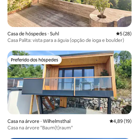
Casa de hóspedes ⋅ Suhl
5 de uma a
5 (28)
Casa Palita: vista para a águia (opção de ioga e boulder)
Preferido dos hóspedes
Preferido dos hóspedes
Casa na árvore ⋅ Wilhelmsthal
4,89 de uma a
4,89 (19)
Casa na árvore "Baum(t)raum"