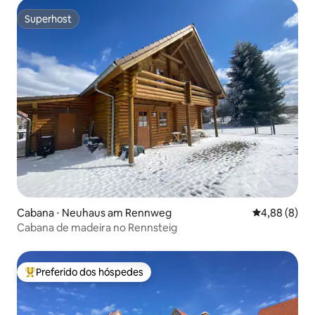
Superhost
Superhost
Cabana ⋅ Neuhaus am Rennweg
4,88 de uma 
4,88 (8)
Cabana de madeira no Rennsteig
Preferido dos hóspedes
Entre os melhores preferidos dos hóspedes