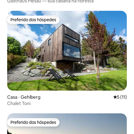
Gasthaus Piesau — sua cabana na floresta
Preferido dos hóspedes
Preferido dos hóspedes
Casa ⋅ Gehlberg
5 de uma a
5 (11)
Chalet Toni
Preferido dos hóspedes
Preferido dos hóspedes