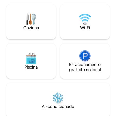
terraço e jardim, roupa de cama e
gratuito em frente
toalhas e muito mais) Ideal para quem
de estar (13 m²) (
ama a natureza e para quem tem
máquina de lavar 
animais de estimação. Cidades como
indução, etc.) - Ba
Erfurt e Weimar podem ser alcançadas
chuveiro espaçoso
em uma boa hora de carro. Destinos de
Living/quarto com
Cozinha
Wi-Fi
esportes de inverno, como Oberhof ou
trabalho(Wi-Fi), 
Masserberg, ficam a poucos minutos de
se com coisas eleg
carro.
Estacionamento
Piscina
gratuito no local
Ar-condicionado