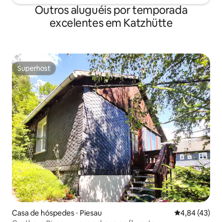
Outros aluguéis por temporada
excelentes em Katzhütte
Superhost
Superhost
Casa de hóspedes ⋅ Piesau
4,84 de uma a
4,84 (43)