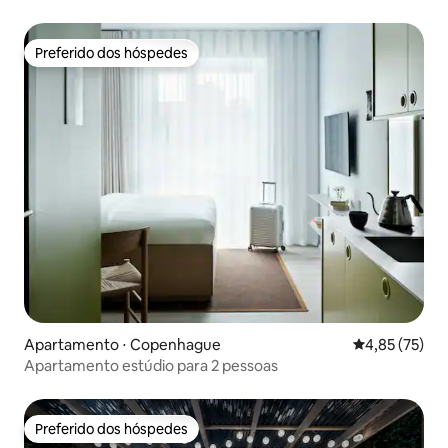
Preferido dos hóspedes
Preferido dos hóspedes
Apartamento ⋅ Copenhague
4,85 de uma a
4,85 (75)
Apartamento estúdio para 2 pessoas
Preferido dos hóspedes
Preferido dos hóspedes