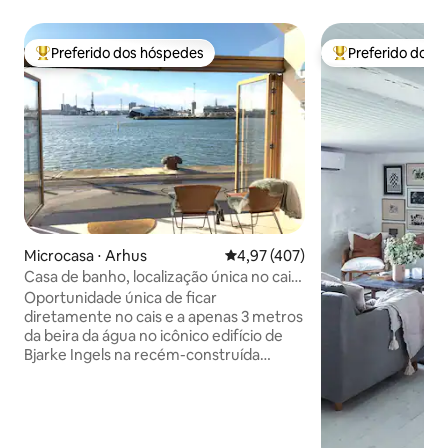
Preferido dos hóspedes
Preferido dos 
Entre os melhores preferidos dos hóspedes
Entre os melhore
Microcasa ⋅ Arhus
4,97 de uma avaliação média de 
4,97 (407)
Casa de banho, localização única no cais,
com estacionamento
Oportunidade única de ficar
diretamente no cais e a apenas 3 metros
da beira da água no icônico edifício de
Bjarke Ingels na recém-construída
Aarhus Ø. Wi-Fi e estacionamento
privativo incluídos. Com bom tempo, o
calçadão do porto, que fica bem na
frente, é bem frequentado. Banheiro