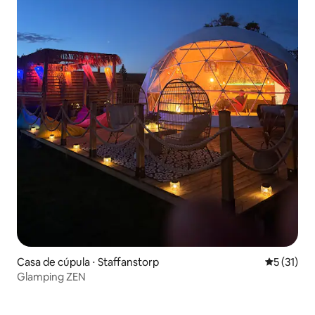
Casa de cúpula ⋅ Staffanstorp
5 de uma a
5 (31)
Glamping ZEN