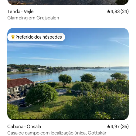
Tenda ⋅ Vejle
4,83 de uma a
4,83 (24)
Glamping em Grejsdalen
Preferido dos hóspedes
Entre os melhores preferidos dos hóspedes
Cabana ⋅ Onsala
4,97 de uma a
4,97 (36)
Casa de campo com localização única, Gottskär