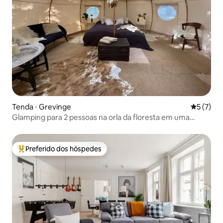
Tenda ⋅ Grevinge
5 de uma 
5 (7)
Glamping para 2 pessoas na orla da floresta em uma
floresta repleta de vestígios da antiguidade
Preferido dos hóspedes
Entre os melhores preferidos dos hóspedes