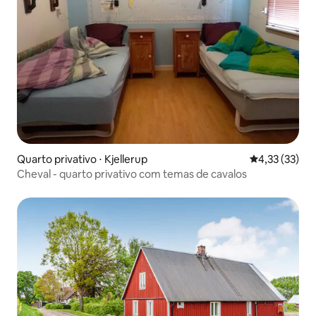
Quarto privativo ⋅ Kjellerup
4,33 de uma a
4,33 (33)
Cheval - quarto privativo com temas de cavalos