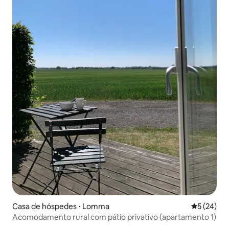
Casa de hóspedes ⋅ Lomma
5 de uma a
5 (24)
Acomodamento rural com pátio privativo (apartamento 1)