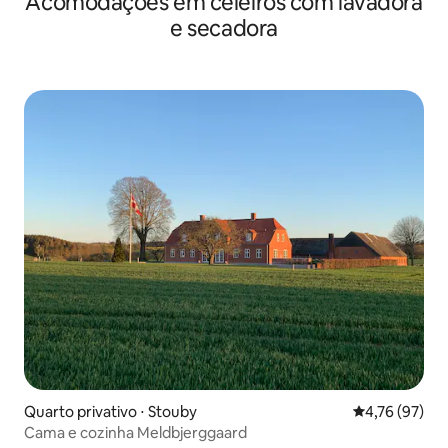
Acomodações em celeiros com lavadora
e secadora
Quarto privativo ⋅ Stouby
4,76 de uma a
4,76 (97)
Cama e cozinha Meldbjerggaard