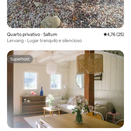
Quarto privativo ⋅ Saltum
4,76 de uma a
4,76 (25)
Lervang - Lugar tranquilo e silencioso
Superhost
Superhost