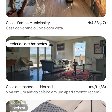
Casa ⋅ Samsø Municipality
4,83 de uma a
4,83 (47)
Casa de veraneio única com vista
Preferido dos hóspedes
Preferido dos hóspedes
Casa de hóspedes ⋅ Horred
4,91 de uma a
4,91 (33)
Viva em um antigo celeiro em um apartamento recém-
construído.
Superhost
Superhost