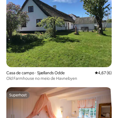
Casa de campo ⋅ Sjællands Odde
4,67 de uma 
4,67 (6)
Old Farmhouse no meio de Havnebyen
Superhost
Superhost