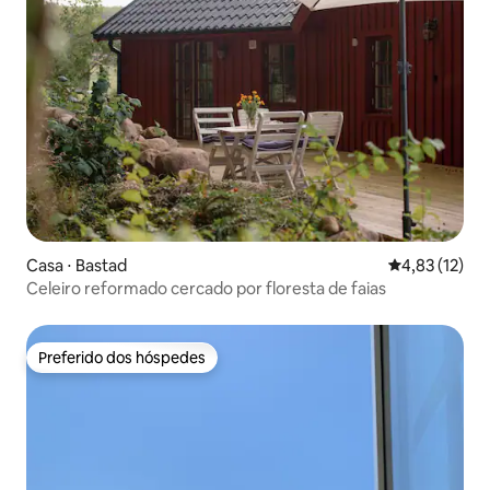
Casa ⋅ Bastad
4,83 de uma a
4,83 (12)
Celeiro reformado cercado por floresta de faias
Preferido dos hóspedes
Preferido dos hóspedes