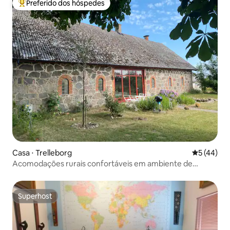
Preferido dos hóspedes
Entre os melhores preferidos dos hóspedes
Casa ⋅ Trelleborg
5 de uma a
5 (44)
Acomodações rurais confortáveis em ambiente de
fazenda
Superhost
Superhost