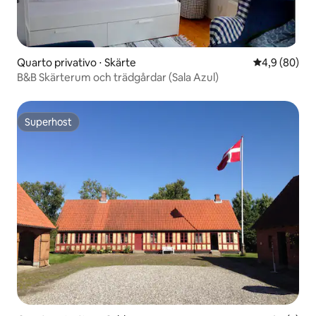
Quarto privativo ⋅ Skärte
4,9 de uma a
4,9 (80)
B&B Skärterum och trädgårdar (Sala Azul)
Superhost
Superhost