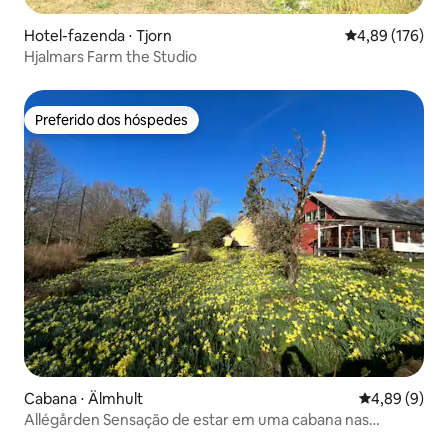
Hotel-fazenda ⋅ Tjorn
4,89 de uma av
4,89 (176)
Hjalmars Farm the Studio
Preferido dos hóspedes
Preferido dos hóspedes
Cabana ⋅ Älmhult
4,89 de uma 
4,89 (9)
Allégården Sensação de estar em uma cabana nas
florestas suecas