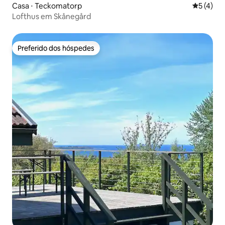
Casa ⋅ Teckomatorp
5 de uma 
5 (4)
Lofthus em Skånegård
Preferido dos hóspedes
Preferido dos hóspedes