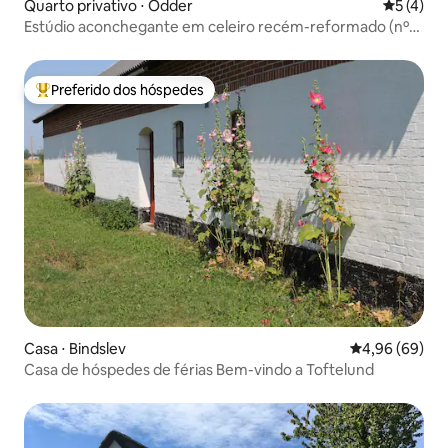
Quarto privativo ⋅ Odder
5 de uma 
5 (4)
Estúdio aconchegante em celeiro recém-reformado (nº
301)
Preferido dos hóspedes
Entre os melhores preferidos dos hóspedes
Casa ⋅ Bindslev
4,96 de uma av
4,96 (69)
Casa de hóspedes de férias Bem-vindo a Toftelund