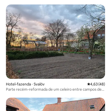
Hotel-fazenda ⋅ Svalöv
4,63 de uma a
4,63 (48)
Parte recém-reformada de um celeiro entre campos de
tomilho