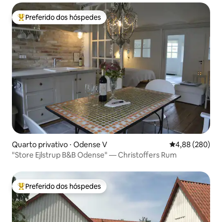
Preferido dos hóspedes
Entre os melhores preferidos dos hóspedes
Quarto privativo ⋅ Odense V
4,88 de uma ava
4,88 (280)
"Store Ejlstrup B&B Odense" — Christoffers Rum
Preferido dos hóspedes
Entre os melhores preferidos dos hóspedes