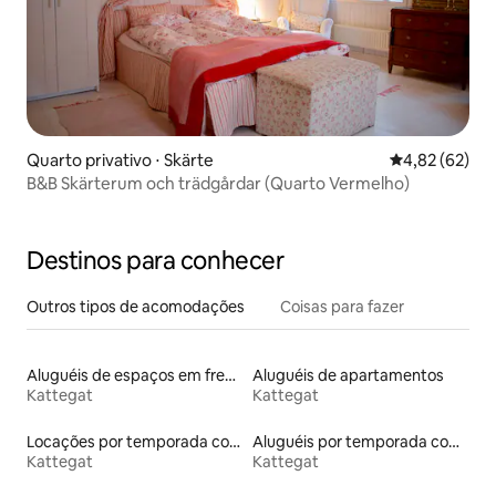
Quarto privativo ⋅ Skärte
4,82 de uma a
4,82 (62)
B&B Skärterum och trädgårdar (Quarto Vermelho)
Destinos para conhecer
Outros tipos de acomodações
Coisas para fazer
Aluguéis de espaços em frente à praia
Aluguéis de apartamentos
Kattegat
Kattegat
Locações por temporada com piscina
Aluguéis por temporada com acesso à praia
Kattegat
Kattegat