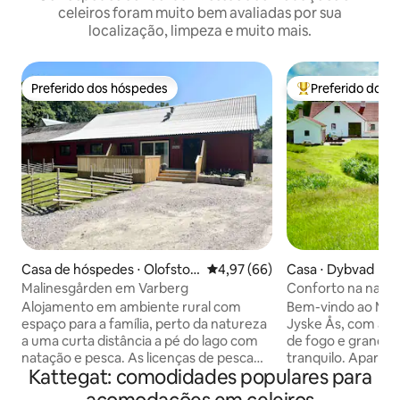
celeiros foram muito bem avaliadas por sua
localização, limpeza e muito mais.
Preferido dos hóspedes
Preferido dos 
Preferido dos hóspedes
Entre os melhore
Casa de hóspedes ⋅ Olofstor
4,97 de uma avaliação média de
4,97 (66)
Casa ⋅ Dybvad
p
Malinesgården em Varberg
Conforto na natur
ao ar livre
Alojamento em ambiente rural com
Bem-vindo ao Molb
espaço para a família, perto da natureza
Jyske Ås, com ace
a uma curta distância a pé do lago com
de fogo e grande 
natação e pesca. As licenças de pesca
tranquilo. Apart
Kattegat: comodidades populares para
estão disponíveis para os nossos clientes
recém-reformado 
emprestarem. A acomodação está
em uma charmosa