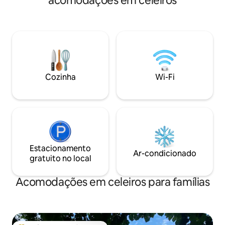
acomodações em celeiros
localizada em uma parte recém-
localização centr
renovada de um celeiro com
você alugue um ou
aquecimento de piso em todos os
apartamento não 
quartos e novo banheiro e cozinha de
outros convidados.
azulejos. Gekås pode ser alcançado em
natureza e a vida
25 minutos de carro, a costa com
com trilhas e rec
natação e surfe, bem como o centro da
Muitas rotas de c
cidade de Varberg fica a 20 minutos de
estão nas imediaç
Cozinha
Wi-Fi
distância. Vários campos de golfe estão
E45, o lugar é ad
nas proximidades e Knektagårdens
partida para expe
Hundpensionat fica a poucos minutos de
Vendsyssel.
distância. Gatos e ovelhas sociais estão
no quintal.
Estacionamento
Ar-condicionado
gratuito no local
Acomodações em celeiros para famílias