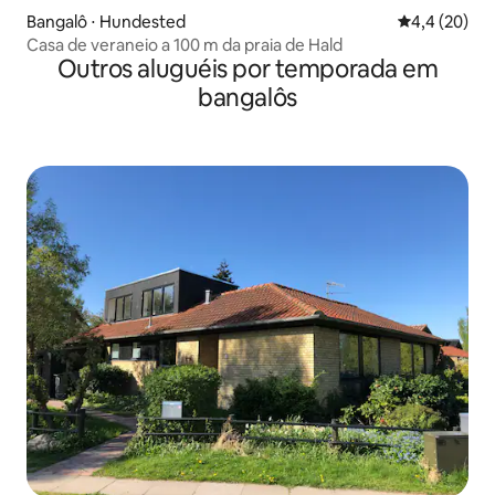
Bangalô ⋅ Hundested
4,4 de uma a
4,4 (20)
Casa de veraneio a 100 m da praia de Hald
Outros aluguéis por temporada em
bangalôs