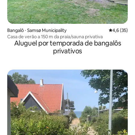
Bangalô ⋅ Samsø Municipality
4,6 de uma a
4,6 (35)
Casa de verão a 150 m da praia/sauna privativa
Aluguel por temporada de bangalôs
privativos