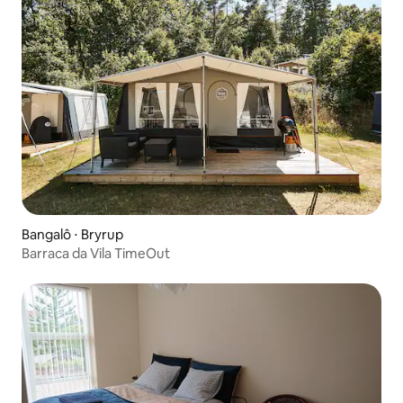
Bangalô ⋅ Bryrup
Barraca da Vila TimeOut