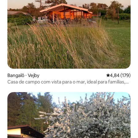
Bangalô ⋅ Vejby
4,84 de uma av
4,84 (179)
Casa de campo com vista para o mar, ideal para famílias,
pôr do sol