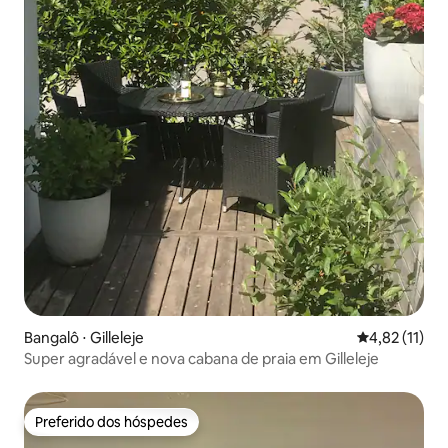
Bangalô ⋅ Gilleleje
4,82 de uma a
4,82 (11)
Super agradável e nova cabana de praia em Gilleleje
Preferido dos hóspedes
Preferido dos hóspedes