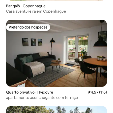
Bangalô ⋅ Copenhague
Casa aventureira em Copenhague
Preferido dos hóspedes
Preferido dos hóspedes
Quarto privativo ⋅ Hvidovre
4,97 de uma av
4,97 (116)
apartamento aconchegante com terraço