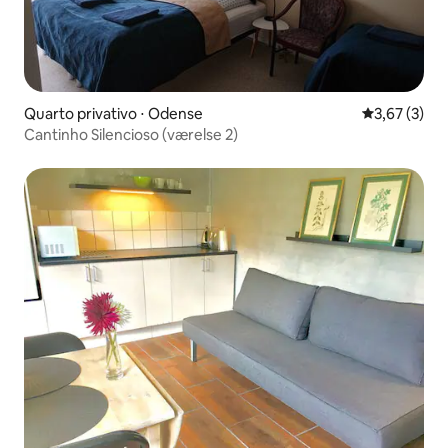
Quarto privativo ⋅ Odense
3,67 de uma 
3,67 (3)
Cantinho Silencioso (værelse 2)