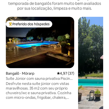
temporada de bangalôs foram muito bem avaliados
por sua localização, limpeza e muito mais.
Preferido dos hóspedes
Entre os melhores preferidos dos hóspedes
Bangalô ⋅ Mörarp
4,97 de uma avaliação média de
4,97 (37)
Suíte Júnior com sauna privativa Piscina
jacuzzi laranjal
Desfrute nesta suíte júnior com vistas
maravilhosas. 35 m2 com seu próprio
chuveiro/wc e sauna privativa. Cozinha
com micro-ondas, frigobar, chaleira,
torradeira, fogão, máquina de
refrigerante e air fryer. A pousada está