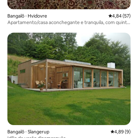
Bangalô ⋅ Hvidovre
4,84 de uma a
4,84 (57)
Apartamento/casa aconchegante e tranquila, com quintal
próprio
Bangalô ⋅ Slangerup
4,89 de uma 
4,89 (9)