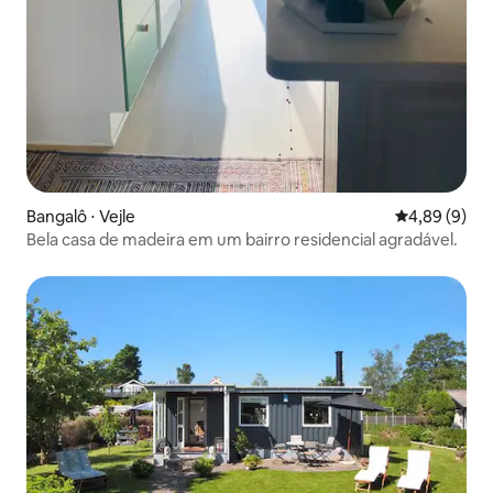
Bangalô ⋅ Vejle
4,89 de uma 
4,89 (9)
Bela casa de madeira em um bairro residencial agradável.