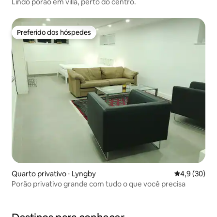
Lindo porão em villa, perto do centro.
Preferido dos hóspedes
Preferido dos hóspedes
Quarto privativo ⋅ Lyngby
4,9 de uma a
4,9 (30)
Porão privativo grande com tudo o que você precisa