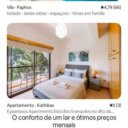
Vila ⋅ Paphos
4,79 de uma a
4,79 (66)
Isolado - belas vistas - espaçoso - férias em família
Apartamento ⋅ Kathikas
5 de uma 
5 (3)
Kyparissos Apartments Estúdios tranquilos no alto da
O conforto de um lar e ótimos preços
colina
mensais