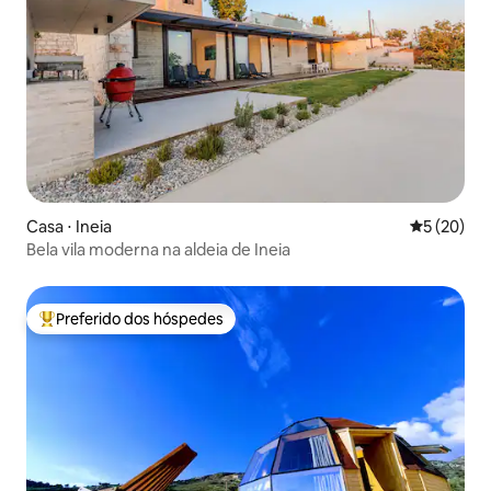
Casa ⋅ Ineia
5 de uma a
5 (20)
Bela vila moderna na aldeia de Ineia
Preferido dos hóspedes
Entre os melhores preferidos dos hóspedes