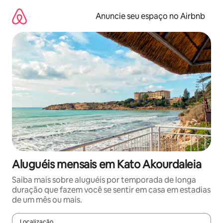
Pular
para
Anuncie seu espaço no Airbnb
o
conteúdo
Aluguéis mensais em Kato Akourdaleia
Saiba mais sobre aluguéis por temporada de longa
duração que fazem você se sentir em casa em estadias
de um mês ou mais.
Localização