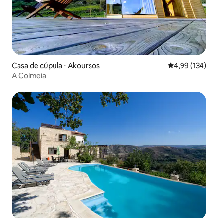
Casa de cúpula ⋅ Akoursos
4,99 de uma av
4,99 (134)
A Colmeia