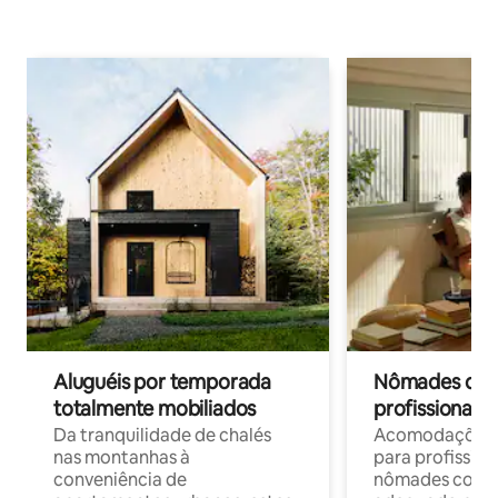
Aluguéis por temporada
Nômades digit
totalmente mobiliados
profissionais 
Da tranquilidade de chalés
Acomodações c
nas montanhas à
para profission
conveniência de
nômades com W