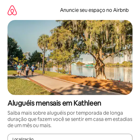
Pular
para
Anuncie seu espaço no Airbnb
o
conteúdo
Aluguéis mensais em Kathleen
Saiba mais sobre aluguéis por temporada de longa
duração que fazem você se sentir em casa em estadias
de um mês ou mais.
Localização