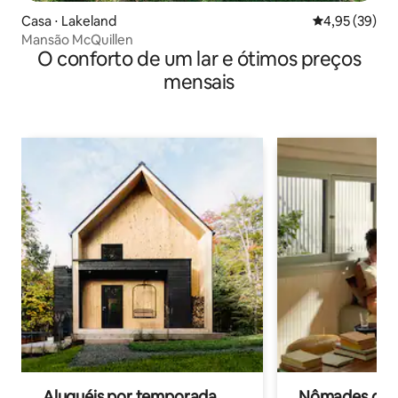
Casa ⋅ Lakeland
4,95 de uma a
4,95 (39)
Mansão McQuillen
O conforto de um lar e ótimos preços
mensais
Aluguéis por temporada
Nômades digit