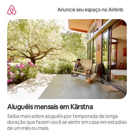
Pular
para
Anuncie seu espaço no Airbnb
o
conteúdo
Aluguéis mensais em Kärstna
Saiba mais sobre aluguéis por temporada de longa
duração que fazem você se sentir em casa em estadias
de um mês ou mais.