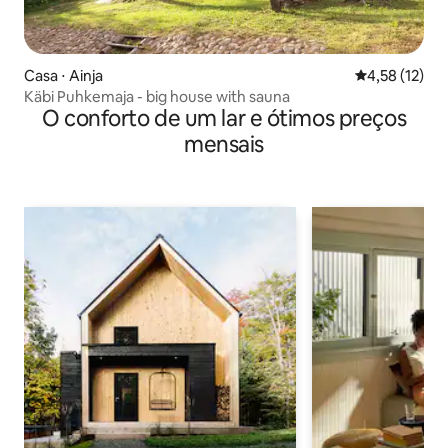
Casa ⋅ Ainja
4,58 de uma a
4,58 (12)
Käbi Puhkemaja - big house with sauna
O conforto de um lar e ótimos preços
mensais