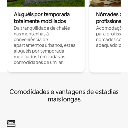
Aluguéis por temporada
Nômades digit
totalmente mobiliados
profissionais 
Da tranquilidade de chalés
Acomodações c
nas montanhas à
para profission
conveniência de
nômades com W
apartamentos urbanos, estes
adequado para 
aluguéis por temporada
mobiliados têm todas as
comodidades de um lar.
Comodidades e vantagens de estadias
mais longas