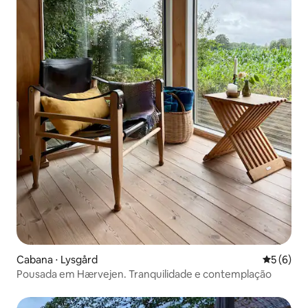
Cabana ⋅ Lysgård
5 de uma 
5 (6)
Pousada em Hærvejen. Tranquilidade e contemplação