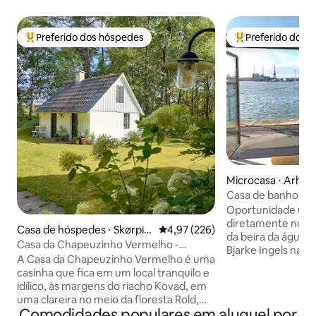
Preferido dos hóspedes
Preferido dos 
Entre os melhores preferidos dos hóspedes
Entre os melhore
Microcasa ⋅ Arhus
Casa de banho, loc
com estacioname
Oportunidade únic
diretamente no ca
Casa de hóspedes ⋅ Skørpin
4,97 de uma avaliação média de 
4,97 (226)
da beira da água no
g
Casa da Chapeuzinho Vermelho -
Bjarke Ingels na 
escondida na floresta profunda e
A Casa da Chapeuzinho Vermelho é uma
Aarhus Ø. Wi-Fi e
silenciosa
casinha que fica em um local tranquilo e
privativo incluídos. Com bom tempo, 
idílico, às margens do riacho Kovad, em
calçadão do porto
uma clareira no meio da floresta Rold,
frente, é bem frequent
Comodidades populares em aluguel por
com vista para o prado e a floresta.