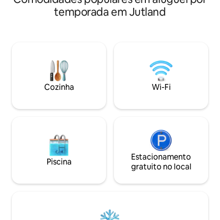
aconchegante e b
Apenas a poucos passos do belo lago da
temporada em Jutland
mezanino. Fantást
floresta St. Øksø. O ponto de partida
de 180 graus, volta
perfeito para caminhadas e passeios de
água, o porto e o 
mountain bike na floresta de Rold e nas
Sala de estar peq
colinas de Rebild, ou como um refúgio
- perfeita para cas
tranquilo na paz da floresta, de onde a
negócios. Cozinha 
vida pode ser apreciada, talvez com o
e geladeira - não 
rabo-de-raposa flutuando sobre o
quente.
prado, o esquilo subindo no tronco da
Cozinha
Wi-Fi
árvore, um bom livro na frente da lareira
ou o calor do fogo à noite.
Estacionamento
Piscina
gratuito no local