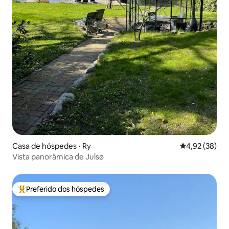
Casa de hóspedes ⋅ Ry
4,92 de uma a
4,92 (38)
Vista panorâmica de Julsø
Preferido dos hóspedes
Entre os melhores preferidos dos hóspedes