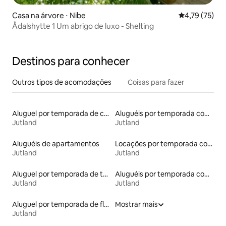
Casa na árvore ⋅ Nibe
4,79 de uma a
4,79 (75)
Ådalshytte 1 Um abrigo de luxo - Shelting
Destinos para conhecer
Outros tipos de acomodações
Coisas para fazer
Aluguel por temporada de casas-barco
Aluguéis por temporada com suítes privativas
Jutland
Jutland
Aluguéis de apartamentos
Locações por temporada com piscina
Jutland
Jutland
Aluguel por temporada de tendas
Aluguéis por temporada com acesso à praia
Jutland
Jutland
Aluguel por temporada de flats
Mostrar mais
Jutland