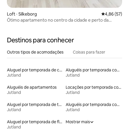
Loft ⋅ Silkeborg
4,86 de uma a
4,86 (57)
Ótimo apartamento no centro da cidade e perto da
natureza
Destinos para conhecer
Outros tipos de acomodações
Coisas para fazer
Aluguel por temporada de casas-barco
Aluguéis por temporada com suítes privativas
Jutland
Jutland
Aluguéis de apartamentos
Locações por temporada com piscina
Jutland
Jutland
Aluguel por temporada de tendas
Aluguéis por temporada com acesso à praia
Jutland
Jutland
Aluguel por temporada de flats
Mostrar mais
Jutland