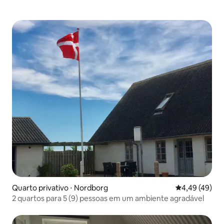
Quarto privativo ⋅ Nordborg
4,49 de uma a
4,49 (49)
2 quartos para 5 (9) pessoas em um ambiente agradável