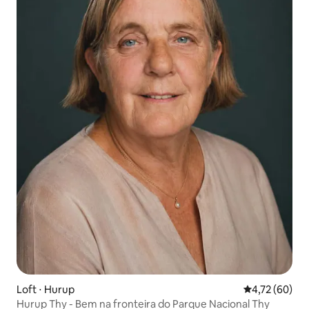
Loft ⋅ Hurup
4,72 de uma a
4,72 (60)
Hurup Thy - Bem na fronteira do Parque Nacional Thy