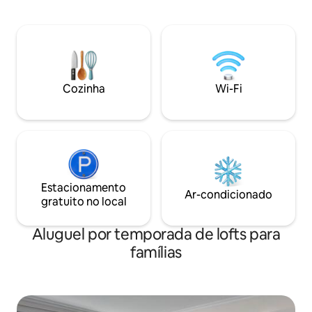
mercantil de Ring
carregamento para carros elétricos na
aconchegante cen
mercearia Dagli. Opções de alimentação
bela praça antiga
Hotel Outrup, Pizzaria e Shell Grillen.
as belas casas ant
Cidade natal do pintor Otto Frello. Bela
muita vida. Apena
área natural, 10 km até a praia de Henne,
com o Mar do Nort
natureza de Filsø, trilhas de bicicleta e
cidade.
caminhada da plantação de Blåbjerg.
Cozinha
Wi-Fi
Golfe Pay and Play, Fun Park Outrup e
Parque de Pés Descalços do Mar do
Norte.
Estacionamento
Ar-condicionado
gratuito no local
Aluguel por temporada de lofts para
famílias