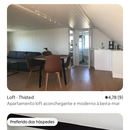
Loft ⋅ Thisted
4,78 de uma 
4,78 (9)
Apartamento loft aconchegante e moderno à beira-mar
Preferido dos hóspedes
Preferido dos hóspedes