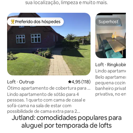
sua localização, limpeza e muito mais.
Preferido dos hóspedes
Superhost
Entre os melhores preferidos dos hóspedes
Superhost
Loft ⋅ Ringkobing
Lindo apartamento
fiorde
Belo apartamento
Loft ⋅ Outrup
4,95 de uma avaliação média de 
4,95 (118)
pequena cozinha e
Ótimo apartamento de cobertura para 4
banheiro privativo
pessoas em 6855 Outrup
privativa, no enta
Lindo apartamento de sótão para 4
pouco íngremes. 
pessoas. 1 quarto com cama de casal e
uma vaga de estac
sofá-cama na sala de estar com
cerca de 250 metros 
possibilidade de cama extra para 2
Jutland: comodidades populares para
também tem que m
pessoas. Há opções de compras a
depois a casa, pel
menos de 500 metros; Dagli 'Brugsen e
aluguel por temporada de lofts
fiorde perto do ce
Konditor Bager. Estação de