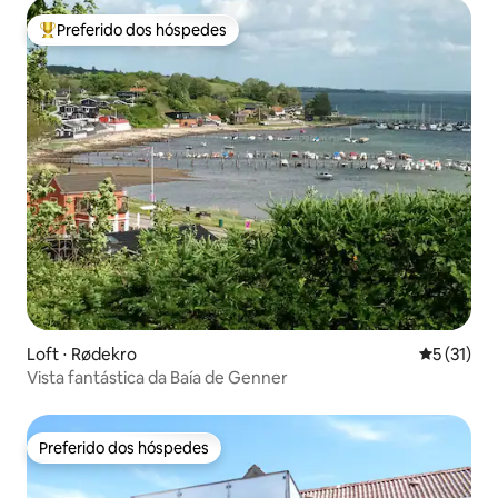
Preferido dos hóspedes
Entre os melhores preferidos dos hóspedes
Loft ⋅ Rødekro
5 de uma a
5 (31)
Vista fantástica da Baía de Genner
Preferido dos hóspedes
Preferido dos hóspedes