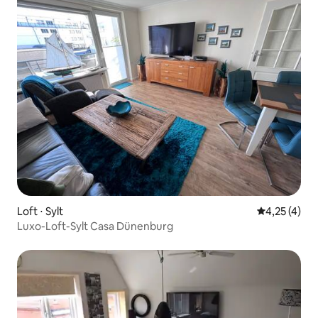
Loft ⋅ Sylt
4,25 de uma 
4,25 (4)
Luxo-Loft-Sylt Casa Dünenburg