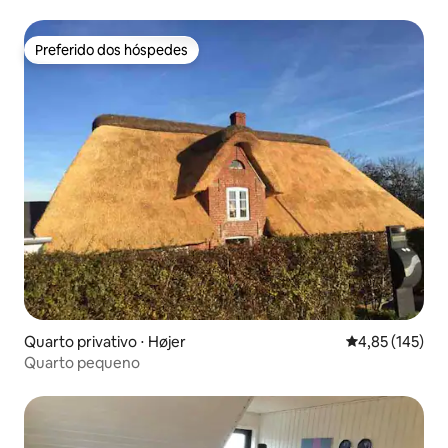
Preferido dos hóspedes
Preferido dos hóspedes
Quarto privativo ⋅ Højer
4,85 de uma av
4,85 (145)
Quarto pequeno