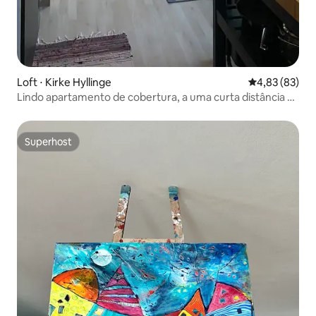
Loft ⋅ Kirke Hyllinge
4,83 de uma a
4,83 (83)
Lindo apartamento de cobertura, a uma curta distância da
praia
Superhost
Superhost