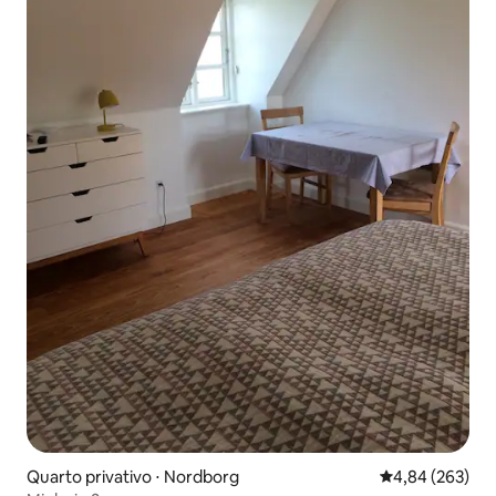
Quarto privativo ⋅ Nordborg
4,84 de uma ava
4,84 (263)