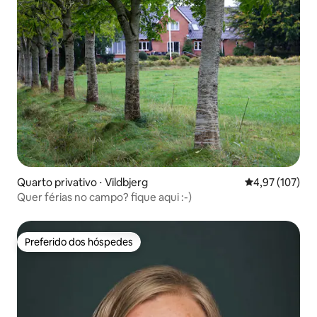
Quarto privativo ⋅ Vildbjerg
4,97 de uma av
4,97 (107)
Quer férias no campo? fique aqui :-)
Preferido dos hóspedes
Preferido dos hóspedes