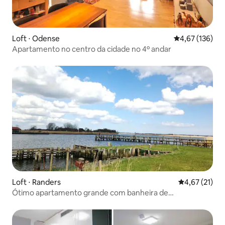
Loft ⋅ Odense
4,67 de uma av
4,67 (136)
Apartamento no centro da cidade no 4º andar
Loft ⋅ Randers
4,67 de uma a
4,67 (21)
Ótimo apartamento grande com banheira de
hidromassagem em uma área natural!