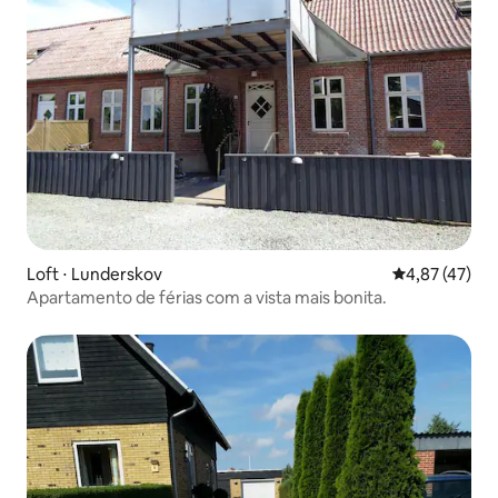
Loft ⋅ Lunderskov
4,87 de uma a
4,87 (47)
Apartamento de férias com a vista mais bonita.