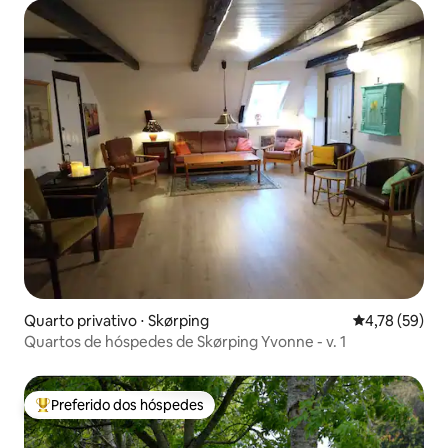
Quarto privativo ⋅ Skørping
4,78 de uma a
4,78 (59)
Quartos de hóspedes de Skørping Yvonne - v. 1
Preferido dos hóspedes
Entre os melhores preferidos dos hóspedes