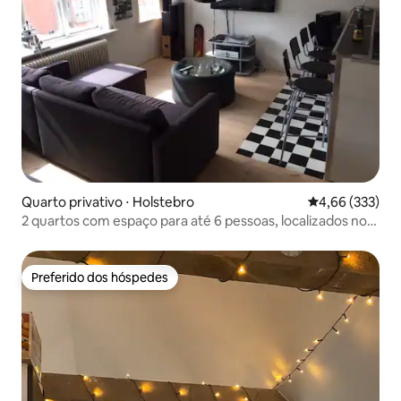
Quarto privativo ⋅ Holstebro
4,66 de uma av
4,66 (333)
2 quartos com espaço para até 6 pessoas, localizados no
centro de Holstebro
Preferido dos hóspedes
Preferido dos hóspedes