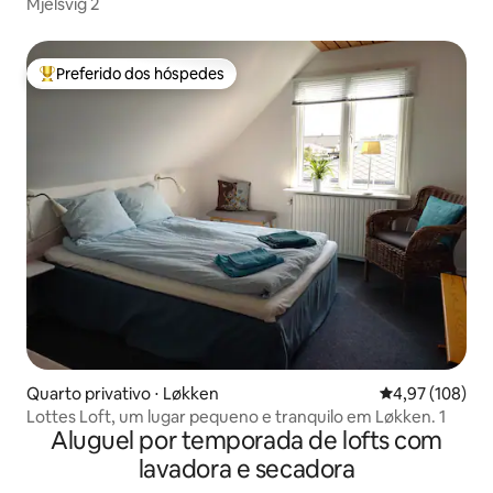
Mjelsvig 2
Preferido dos hóspedes
Entre os melhores preferidos dos hóspedes
Quarto privativo ⋅ Løkken
4,97 de uma av
4,97 (108)
Lottes Loft, um lugar pequeno e tranquilo em Løkken. 1
Aluguel por temporada de lofts com
lavadora e secadora