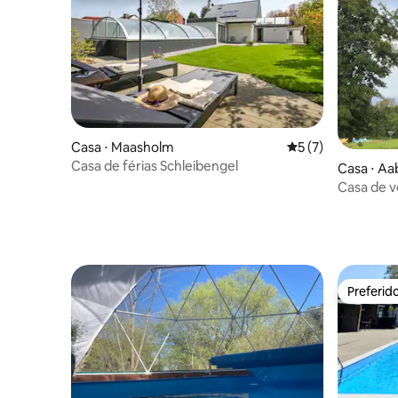
Casa ⋅ Maasholm
5 de uma avaliação
5 (7)
Casa de férias Schleibengel
Casa ⋅ Aa
Casa de 
Preferid
Preferid