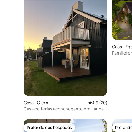
Casa ⋅ Eg
Familiefer
natur.
Casa ⋅ Gjern
4,9 de uma avaliação 
4,9 (20)
Casa de férias aconchegante em Landal
Søhøjlandet
Preferido dos hóspedes
Preferid
Preferido dos hóspedes
Preferid