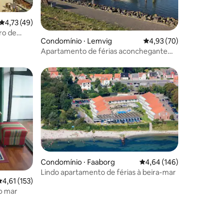
ções
4,73 de uma avaliação média de 5, 49 avaliações
4,73 (49)
ro de
Condomínio ⋅ Lemvig
4,93 de uma avaliação
4,93 (70)
Apartamento de férias aconchegante
com vista e piscina gratuita
Condomínio ⋅ Faaborg
4,64 de uma avaliação 
4,64 (146)
Lindo apartamento de férias à beira-mar
,61 de uma avaliação média de 5, 153 avaliações
4,61 (153)
o mar