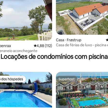
 média de 5, 7 avaliações
Casa ⋅ Frøstrup
4
Casa de férias de luxo - piscina
benraa
4,88 de uma avaliação média de 5, 112 avalia
4,88 (112)
praia
veraneio aconchegante
Locações de condomínios com piscina
o dos hóspedes
Superhost
o dos hóspedes
Superhost