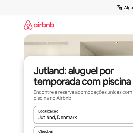
Pular
Algu
para
o
conteúdo
Jutland: aluguel por
temporada com piscina
Encontre e reserve acomodações únicas com
piscina no Airbnb
Localização
Quando os resultados estiverem disponíveis, expl
Check-in