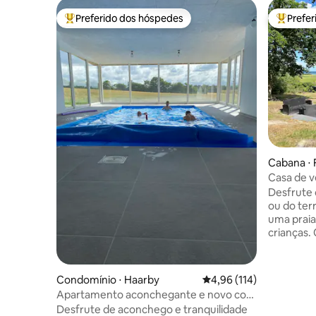
Preferido dos hóspedes
Prefe
Entre os melhores preferidos dos hóspedes
Entre os
Cabana ⋅ 
Casa de 
tranquila 
Desfrute 
ou do ter
uma praia
crianças.
ou use as 
percorrer
casa foi 
Condomínio ⋅ Haarby
4,96 de uma avaliação m
4,96 (114)
localizad
Apartamento aconchegante e novo com
deslumbran
piscina
Desfrute de aconchego e tranquilidade
instalaçõ