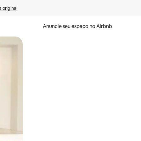
 original
Anuncie seu espaço no Airbnb
 deslizando o dedo na tela.