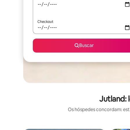
Checkout
Buscar
Jutland:
Os hóspedes concordam: estas