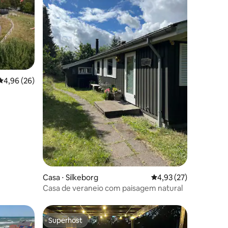
ções
4,96 de uma avaliação média de 5, 26 avaliações
4,96 (26)
Casa ⋅ Silkeborg
4,93 de uma avaliação
4,93 (27)
Casa de veraneio com paisagem natural
Superhost
Superhost