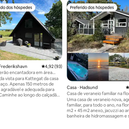
rido dos hóspedes
Preferido dos hóspedes
 melhores preferidos dos hóspedes
Preferido dos hóspedes
Frederikshavn
4,92 de uma avaliação média de 5, 93 avalia
4,92 (93)
verão encantadora em área
e vista para o mar
da vista para Kattegat da casa
raço. Apenas 150 metros de
Casa ⋅ Hadsund
4
 agradável e adequada para
Casa de veraneio familiar na flo
 Caminhe ao longo do calçadão
beira da água com jacuzzi
Uma casa de veraneio nova, ag
bicicletas da casa para
familiar, para todo o ano, na flo
 3 km até o porto de Sæby. A
m2 + 45 m2 anexo, jacuzzi ao ar 
totalmente renovada e está
édia de 5, 114 avaliações
banheira de hidromassagem e 
a em uma área natural
terraços ao redor da casa, qua
te. É possível utilizar as
vôlei de praia e fogueira. Há u
es do camping próximo -