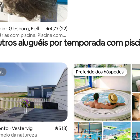
média de 5, 88 avaliações
o ⋅ Glesborg, Fjelle
4,77 de uma avaliação média de 5, 22 avalia
4,77 (22)
d
érias com piscina. Piscina com
tros aluguéis por temporada com pisc
to solar.
st
Preferido dos hóspedes
st
Preferido dos hóspedes
to ⋅ Vestervig
5 de uma avaliação média de 5, 3 avalia
5 (3)
 meio da natureza
média de 5, 12 avaliações