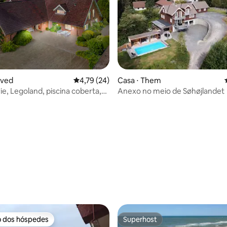
tved
4,79 de uma avaliação média de 5, 24 avalia
4,79 (24)
Casa ⋅ Them
ie, Legoland, piscina coberta,
Anexo no meio de Søhøjlandet
média de 5, 20 avaliações
o dos hóspedes
Superhost
o dos hóspedes
Superhost