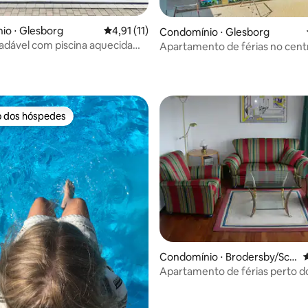
io ⋅ Glesborg
4,91 de uma avaliação média de 5, 11 avalia
4,91 (11)
Condomínio ⋅ Glesborg
adável com piscina aquecida
Apartamento de férias no cent
ar
 perto da praia
férias perto da praia....
o dos hóspedes
o dos hóspedes
Condomínio ⋅ Brodersby/Sch
4
önhagen
Apartamento de férias perto d