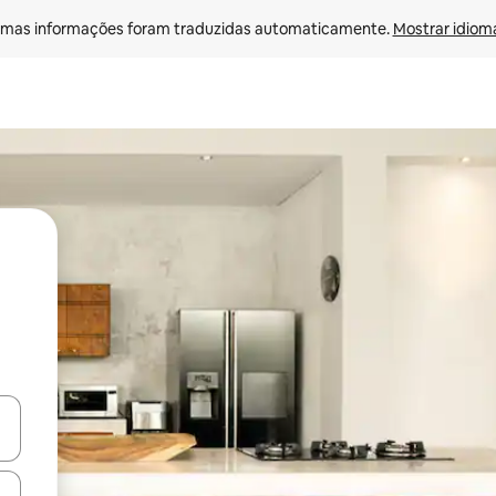
mas informações foram traduzidas automaticamente. 
Mostrar idioma
ore-os usando as seta para cima e para baixo do teclado ou tocando e