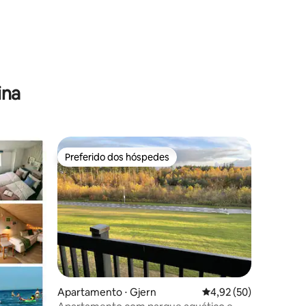
ções
ina
Preferido dos hóspedes
Preferido dos hóspedes
ções
Apartamento ⋅ Gjern
4,92 de uma avaliação
4,92 (50)