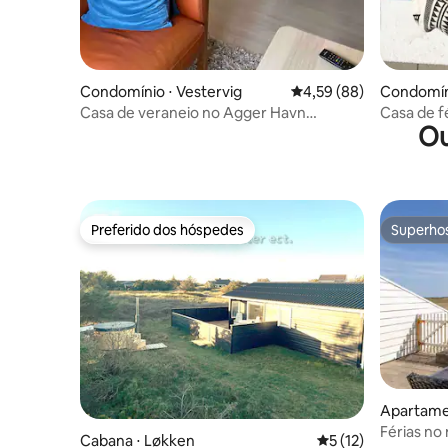
Condomínio ⋅ Vestervig
4,59 de uma avaliação 
4,59 (88)
Condomíni
rup Stran
Casa de veraneio no Agger Havn
Casa de f
Ou
Feriecenter perto do mar
aquecimen
Preferido dos hóspedes
Superho
Preferido dos hóspedes
Superho
Apartamen
Férias no
Cabana ⋅ Løkken
5 de uma avaliação 
5 (12)