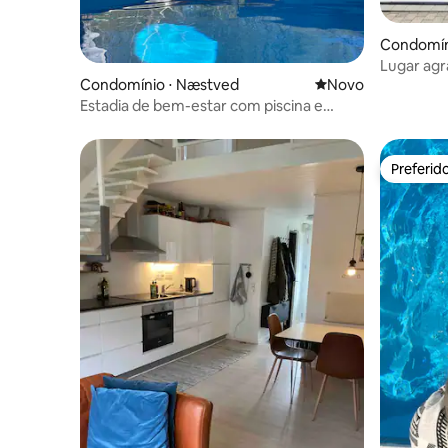
Condomín
Lugar agr
Condomínio ⋅ Næstved
Novo lugar para fic
Novo
pelo sol e
Estadia de bem-estar com piscina e
sauna
Preferid
Preferid