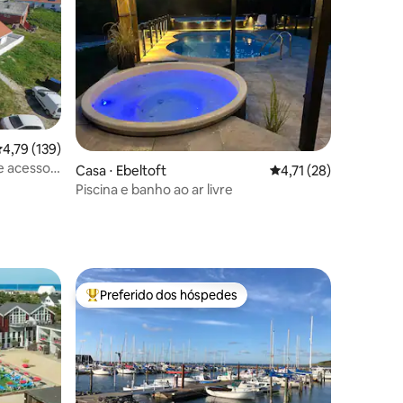
,79 de uma avaliação média de 5, 139 avaliações
4,79 (139)
 e acesso à
ções
Casa ⋅ Ebeltoft
4,71 de uma avaliação
4,71 (28)
Piscina e banho ao ar livre
Preferido dos hóspedes
Entre os melhores preferidos dos hóspedes