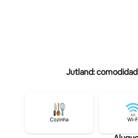
você encontrará um sofá que pode ser
e cafetei
convertido em uma confortável cama de
café da m
casal, bem como uma mesa com espaço
comprar p
para 4 pessoas. O quarto tem duas
que quise
camas de solteiro que podem ser
com bon. 
convertidas em uma cama de casal. O
pequeno 
apartamento está localizado em um
não entrarem
ambiente tranquilo com estacionamento
fumar!!!!
imediato.
Jutland: comodidad
Cozinha
Wi-F
Alugue