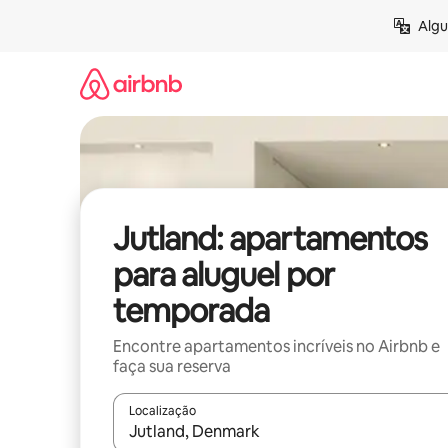
Pular
Algu
para
o
conteúdo
Jutland: apartamentos
para aluguel por
temporada
Encontre apartamentos incríveis no Airbnb e
faça sua reserva
Localização
Quando os resultados estiverem disponíveis, expl