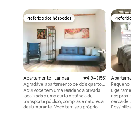
Preferido dos hóspedes
Preferid
Preferido dos hóspedes
Preferid
Apartamento ⋅ Langaa
4,94 de uma avaliação m
4,94 (156)
Apartame
Agradável apartamento de dois quartos
Pequeno 
perto de tudo
Aqui você tem uma residência privada
Ligeirame
localizada a uma curta distância de
nas proxi
transporte público, compras e natureza
cerca de 
deslumbrante. Você tem seu próprio
Possibili
apartamento com entrada privativa,
selvagem 
banheiro privativo e cozinha totalmente
pequeno 
equipada. O apartamento é dividido em
privada m
sala de estar e quarto. Na sala de estar,
freezer, 