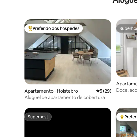
Preferido dos hóspedes
Superho
Entre os melhores preferidos dos hóspedes
Superho
Apartame
Doce, aco
Apartamento ⋅ Holstebro
5 de uma avaliação 
5 (29)
Aluguel de apartamento de cobertura
Superhost
Prefe
Superhost
Entre os