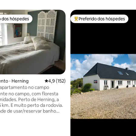
o dos hóspedes
Preferido dos hóspedes
o dos hóspedes
Entre os melhores preferidos d
édia de 5, 156 avaliações
nto ⋅ Herning
4,9 de uma avaliação média de 5, 152 avalia
4,9 (152)
apartamento no campo
nte no campo, com floresta
midades. Perto de Herning, a
5 km. E muito perto da rodovia.
dade de usar/reservar banho
DKK 500 para 1 preparação O
apartamento tem uma entrada
ini cozinha, refrigerar pequeno
microondas mini forno cooktop