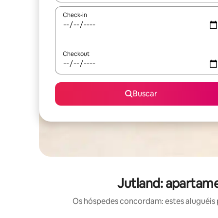
Check-in
Checkout
Buscar
Jutland: apartam
Os hóspedes concordam: estes aluguéis 