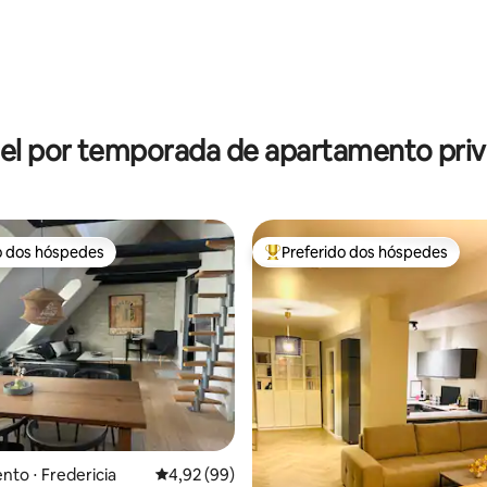
 média de 5, 3 avaliações
el por temporada de apartamento priv
o dos hóspedes
Preferido dos hóspedes
o dos hóspedes
Entre os melhores preferidos d
média de 5, 37 avaliações
to ⋅ Fredericia
4,92 de uma avaliação média de 5, 99 avalia
4,92 (99)