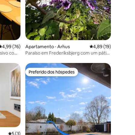
4,99 de uma avaliação média de 5, 76 avaliações
4,99 (76)
Apartamento ⋅ Arhus
4,89 de uma avaliação
4,89 (19)
sivo com
Paraíso em Frederiksbjerg com um pátio
aconchegante
Preferido dos hóspedes
Preferido dos hóspedes
5 de uma avaliação média de 5, 3 avaliações
5 (3)