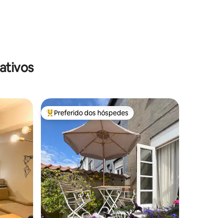
ativos
Preferido dos hóspedes
os hóspedes
Entre os melhores preferidos dos hóspedes
ções