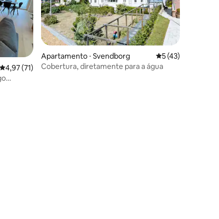
Apartamento ⋅ Svendborg
5 de uma avaliação
5 (43)
Cobertura, diretamente para a água
ções
4,97 de uma avaliação média de 5, 71 avaliações
4,97 (71)
go