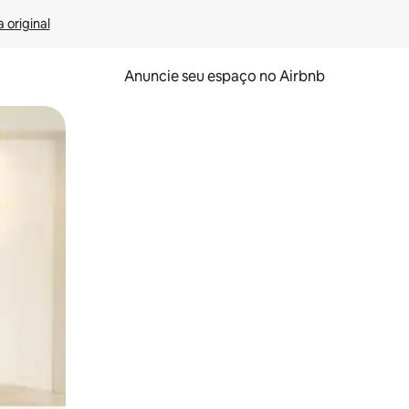
 original
Anuncie seu espaço no Airbnb
 deslizando o dedo na tela.