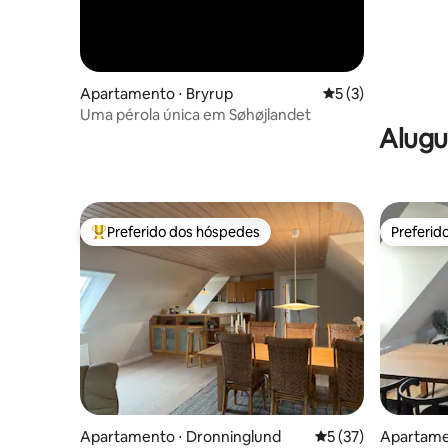
Apartamento ⋅ Bryrup
5 de uma avaliação
5 (3)
Uma pérola única em Søhøjlandet
Alugu
Preferido dos hóspedes
Preferid
Entre os melhores preferidos dos hóspedes
Preferid
Apartamento ⋅ Dronninglund
5 de uma avaliação 
5 (37)
Apartamen