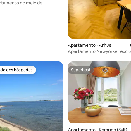
artamento no meio de
a
Apartamento ⋅ Arhus
Apartamento Newyorker exclu
amplo terraço no telhado
rido dos hóspedes
Superhost
 melhores preferidos dos hóspedes
Superhost
Apartamento ⋅ Kampen (Sylt)