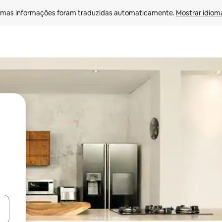
mas informações foram traduzidas automaticamente. 
Mostrar idioma
ore-os usando as seta para cima e para baixo do teclado ou tocando e