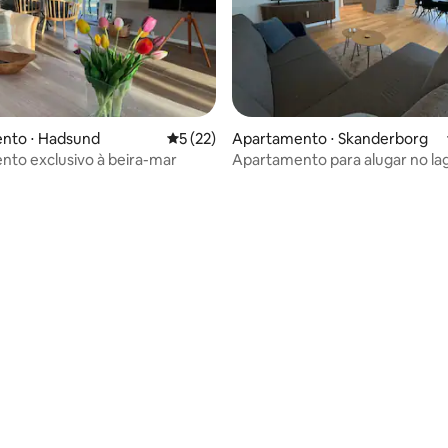
nto ⋅ Hadsund
5 de uma avaliação média de 5, 22 avalia
5 (22)
Apartamento ⋅ Skanderborg
to exclusivo à beira-mar
Apartamento para alugar no la
Skanderborg com 8 camas