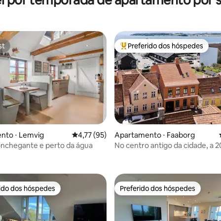
st
Preferido dos hóspedes
st
Entre os melhores preferidos d
nto ⋅ Lemvig
4,77 de uma avaliação média de 5, 95 avalia
4,77 (95)
Apartamento ⋅ Faaborg
nchegante e perto da água
No centro antigo da cidade, a 
média de 5, 29 avaliações
banho do porto
rido dos hóspedes
Preferido dos hóspedes
 melhores preferidos dos hóspedes
Preferido dos hóspedes