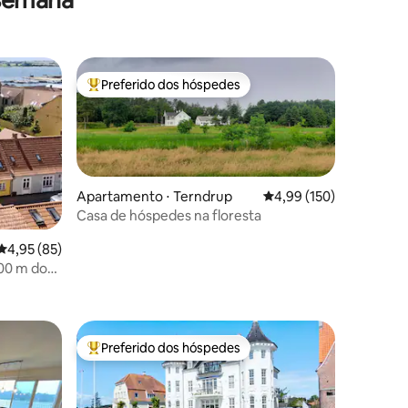
Preferido dos hóspedes
os hóspedes
Entre os melhores preferidos dos hóspedes
Apartamento ⋅ Terndrup
4,99 de uma avaliação 
4,99 (150)
Casa de hóspedes na floresta
ções
4,95 de uma avaliação média de 5, 85 avaliações
4,95 (85)
200 m do
Preferido dos hóspedes
Entre os melhores preferidos dos hóspedes