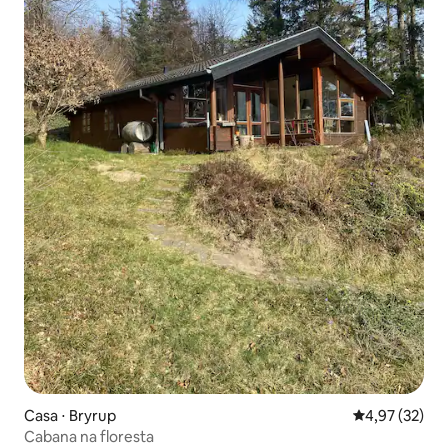
Casa ⋅ Bryrup
4,97 de uma a
4,97 (32)
Cabana na floresta