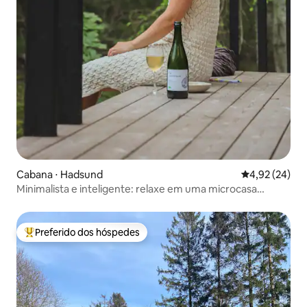
Cabana ⋅ Hadsund
4,92 de uma a
4,92 (24)
Minimalista e inteligente: relaxe em uma microcasa
Japandi
Preferido dos hóspedes
Entre os melhores preferidos dos hóspedes