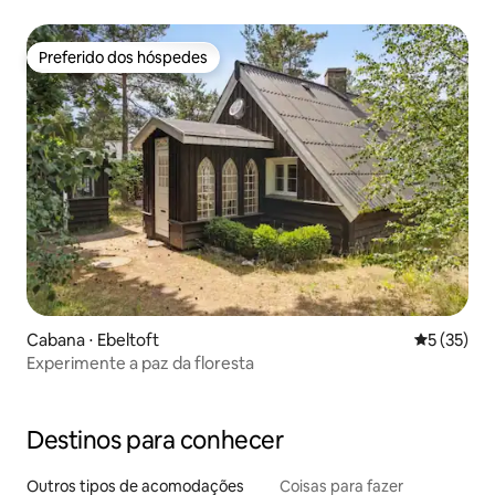
Preferido dos hóspedes
Preferido dos hóspedes
Cabana ⋅ Ebeltoft
5 de uma a
5 (35)
Experimente a paz da floresta
Destinos para conhecer
Outros tipos de acomodações
Coisas para fazer