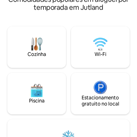
aconchegante e b
Apenas a poucos passos do belo lago da
temporada em Jutland
mezanino. Fantást
floresta St. Øksø. O ponto de partida
de 180 graus, volta
perfeito para caminhadas e passeios de
água, o porto e o 
mountain bike na floresta de Rold e nas
Sala de estar peq
colinas de Rebild, ou como um refúgio
- perfeita para cas
tranquilo na paz da floresta, de onde a
negócios. Cozinha 
vida pode ser apreciada, talvez com o
e geladeira - não 
rabo-de-raposa flutuando sobre o
quente.
prado, o esquilo subindo no tronco da
Cozinha
Wi-Fi
árvore, um bom livro na frente da lareira
ou o calor do fogo à noite.
Estacionamento
Piscina
gratuito no local