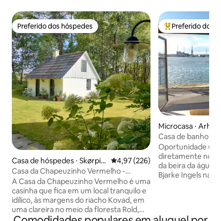
Preferido dos hóspedes
Preferido dos 
Preferido dos hóspedes
Entre os melhore
Microcasa ⋅ Arhus
Casa de banho, loc
com estacioname
Oportunidade únic
diretamente no ca
Casa de hóspedes ⋅ Skørpin
4,97 de uma avaliação média de 
4,97 (226)
da beira da água no
g
Casa da Chapeuzinho Vermelho -
Bjarke Ingels na 
escondida na floresta profunda e
A Casa da Chapeuzinho Vermelho é uma
Aarhus Ø. Wi-Fi e
silenciosa
casinha que fica em um local tranquilo e
privativo incluídos. Com bom tempo, 
idílico, às margens do riacho Kovad, em
calçadão do porto
uma clareira no meio da floresta Rold,
frente, é bem frequent
Comodidades populares em aluguel por
com vista para o prado e a floresta.