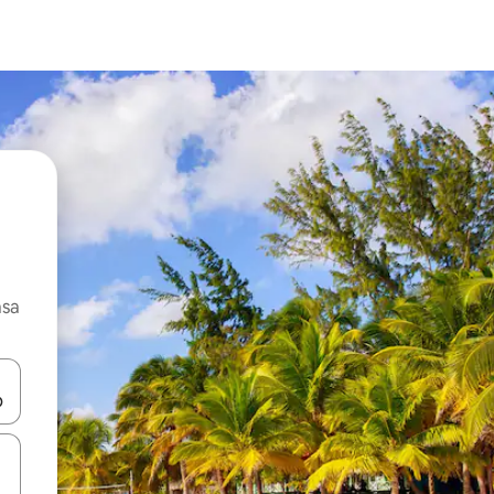
asa
ore-os usando as seta para cima e para baixo do teclado ou tocando e