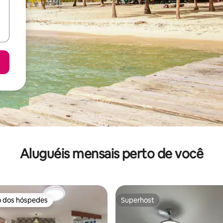
Aluguéis mensais perto de você
o dos hóspedes
Superhost
o dos hóspedes
Superhost