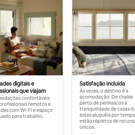
des digitais e
Satisfação incluída
ssionais que viajam
Às vezes, o destino é a
acomodação. De chalés
odações confortáveis
perto de penhascos à
profissionais remotos e
tranquilidade de casas-b
des com Wi-Fi e espaço
estes aluguéis por temp
ado para trabalho.
estão repletos de recurs
únicos.