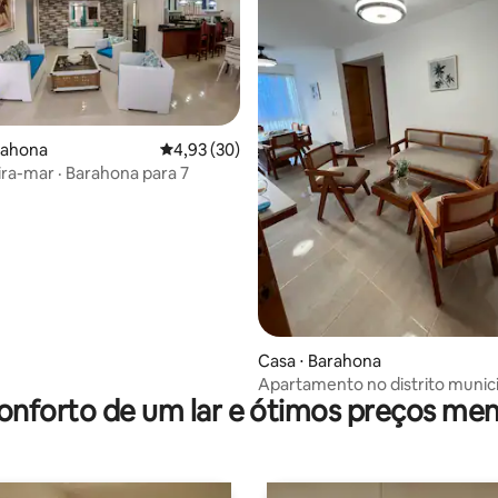
rahona
4,93 de uma avaliação média de 5, 30 avalia
4,93 (30)
ira-mar · Barahona para 7
édia de 5, 316 avaliações
Casa ⋅ Barahona
Apartamento no distrito munici
onforto de um lar e ótimos preços men
bahoruco