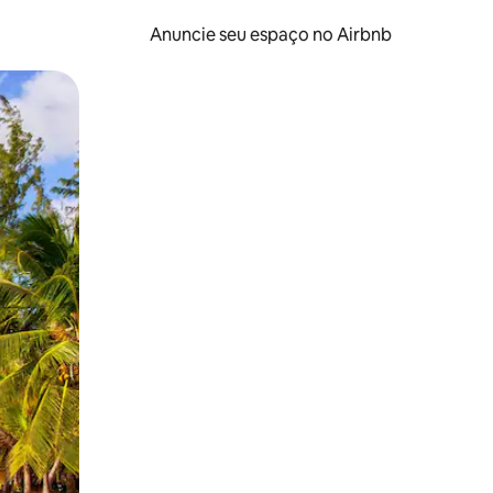
Anuncie seu espaço no Airbnb
 deslizando o dedo na tela.