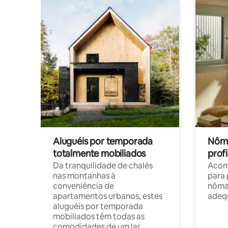
Aluguéis por temporada
Nôma
totalmente mobiliados
profi
Da tranquilidade de chalés
Acom
nas montanhas à
para 
conveniência de
nôma
apartamentos urbanos, estes
adequ
aluguéis por temporada
mobiliados têm todas as
comodidades de um lar.