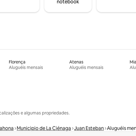
notebook
Florença
Atenas
Mi
Aluguéis mensais
Aluguéis mensais
Alu
calizações e algumas propriedades.
rahona
Municipio de La Ciénaga
Juan Esteban
Aluguéis men