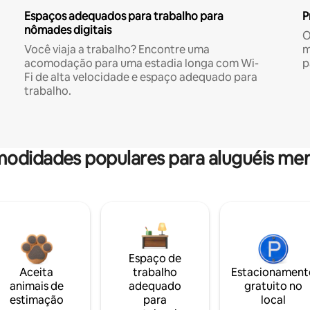
Espaços adequados para trabalho para
P
nômades digitais
O
Você viaja a trabalho? Encontre uma
m
acomodação para uma estadia longa com Wi-
p
Fi de alta velocidade e espaço adequado para
trabalho.
odidades populares para aluguéis men
Espaço de
Aceita
trabalho
Estacionament
animais de
adequado
gratuito no
estimação
para
local