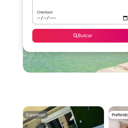
Checkout
Buscar
Superhost
Preferid
Superhost
Preferid