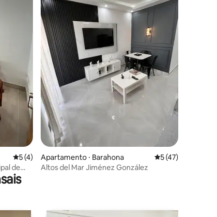
ções
5 de uma avaliação média de 5, 4 avaliações
5 (4)
Apartamento ⋅ Barahona
5 de uma avaliação
5 (47)
pal de
Altos del Mar Jiménez González
sais