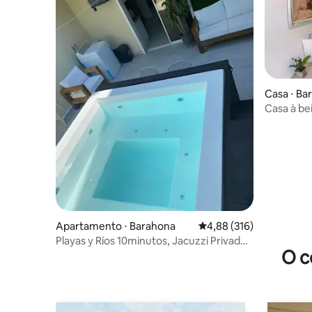
Casa ⋅ Ba
Casa à be
Apartamento ⋅ Barahona
4,88 de uma avaliação m
4,88 (316)
Playas y Ríos 10minutos, Jacuzzi Privado,
O c
Churrasco.