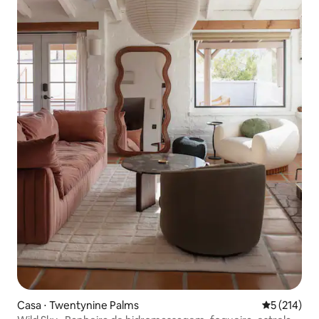
Casa ⋅ Twentynine Palms
5 de uma av
5 (214)