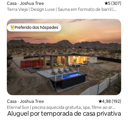
Casa ⋅ Joshua Tree
5 de uma av
5 (307)
Terra Vieja | Design Luxe | Sauna em formato de barril |
Fogueira
Preferido dos hóspedes
Entre os melhores preferidos dos hóspedes
Casa ⋅ Joshua Tree
4,98 de uma av
4,98 (192)
Eternal Sun | piscina aquecida gratuita, spa, filme ao ar
Aluguel por temporada de casa privativa
livre