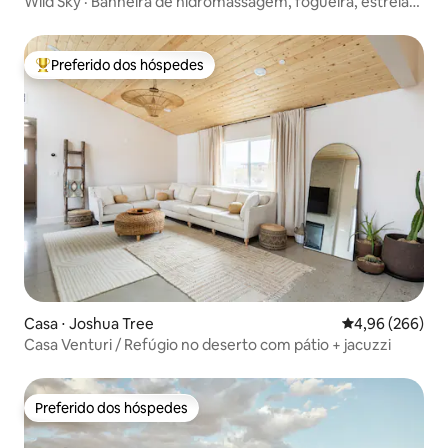
Wild Sky · Banheira de hidromassagem, fogueira, estrelas,
10 min para JTNP
Preferido dos hóspedes
Entre os melhores preferidos dos hóspedes
Casa ⋅ Joshua Tree
4,96 de uma ava
4,96 (266)
Casa Venturi / Refúgio no deserto com pátio + jacuzzi
Preferido dos hóspedes
Preferido dos hóspedes