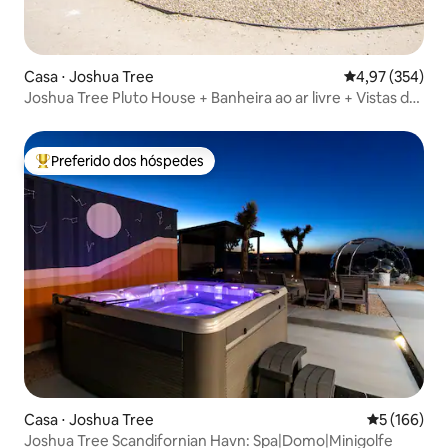
Casa ⋅ Joshua Tree
4,97 de uma av
4,97 (354)
Joshua Tree Pluto House + Banheira ao ar livre + Vistas do
deserto
Preferido dos hóspedes
Entre os melhores preferidos dos hóspedes
Casa ⋅ Joshua Tree
5 de uma av
5 (166)
Joshua Tree Scandifornian Havn: Spa|Domo|Minigolfe