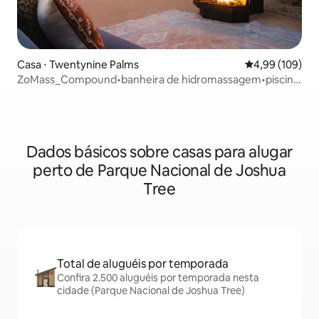
Casa ⋅ Twentynine Palms
4,99 de uma av
4,99 (109)
ZoMass_Compound•banheira de hidromassagem•piscina
de cowboy•plataforma de ioga•
Dados básicos sobre casas para alugar
perto de Parque Nacional de Joshua
Tree
Total de aluguéis por temporada
Confira 2.500 aluguéis por temporada nesta
cidade (Parque Nacional de Joshua Tree)