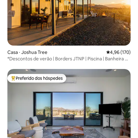
Casa ⋅ Joshua Tree
4,96 de uma av
4,96 (170)
*Descontos de verão | Borders JTNP | Piscina | Banheira de
hidromassagem
Preferido dos hóspedes
Entre os melhores preferidos dos hóspedes