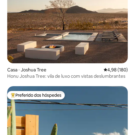
Casa ⋅ Joshua Tree
4,98 de uma av
4,98 (180)
Honu Joshua Tree: vila de luxo com vistas deslumbrantes
Preferido dos hóspedes
Entre os melhores preferidos dos hóspedes