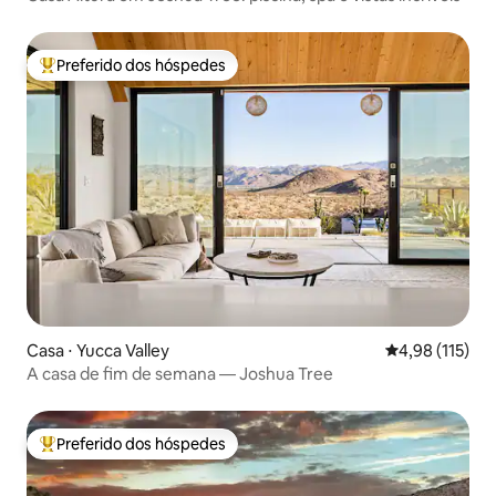
Preferido dos hóspedes
Entre os melhores preferidos dos hóspedes
Casa ⋅ Yucca Valley
4,98 de uma av
4,98 (115)
A casa de fim de semana — Joshua Tree
Preferido dos hóspedes
Entre os melhores preferidos dos hóspedes