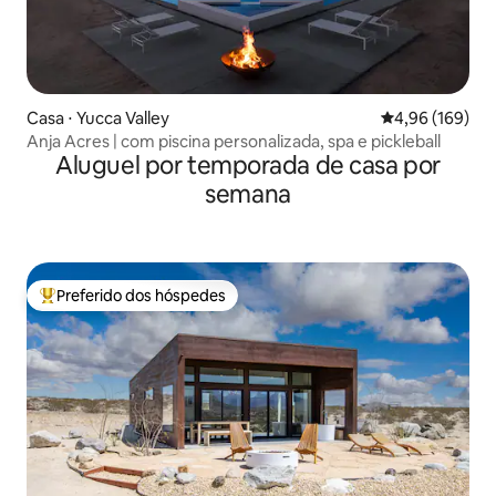
Casa ⋅ Yucca Valley
4,96 de uma av
4,96 (169)
Anja Acres | com piscina personalizada, spa e pickleball
Aluguel por temporada de casa por
semana
Preferido dos hóspedes
Entre os melhores preferidos dos hóspedes