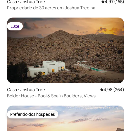
Casa ⋅ Joshua Tree
4,97 de uma av
4,97 (165)
Propriedade de 30 acres em Joshua Tree na
Travel+Leisure
Luxe
Luxe
Casa ⋅ Joshua Tree
4,98 de uma ava
4,98 (264)
Bolder House • Pool & Spa in Boulders, Views
Preferido dos hóspedes
Preferido dos hóspedes