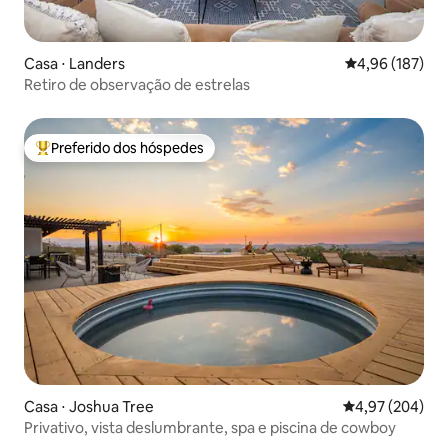
Casa ⋅ Landers
4,96 de uma av
4,96 (187)
Retiro de observação de estrelas
Preferido dos hóspedes
Entre os melhores preferidos dos hóspedes
Casa ⋅ Joshua Tree
4,97 de uma ava
4,97 (204)
Privativo, vista deslumbrante, spa e piscina de cowboy