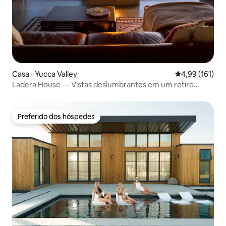
Casa ⋅ Yucca Valley
4,99 de uma av
4,99 (161)
Ladera House — Vistas deslumbrantes em um retiro
moderno
Preferido dos hóspedes
Preferido dos hóspedes