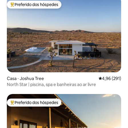
Preferido dos hóspedes
Entre os melhores preferidos dos hóspedes
Casa ⋅ Joshua Tree
4,96 de uma av
4,96 (291)
North Star | piscina, spa e banheiras ao ar livre
Preferido dos hóspedes
Entre os melhores preferidos dos hóspedes