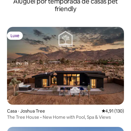
Aluguel por temporada de casas pet
friendly
Luxe
Luxe
Casa ⋅ Joshua Tree
4,91 de uma av
4,91 (130)
The Tree House • New Home with Pool, Spa & Views