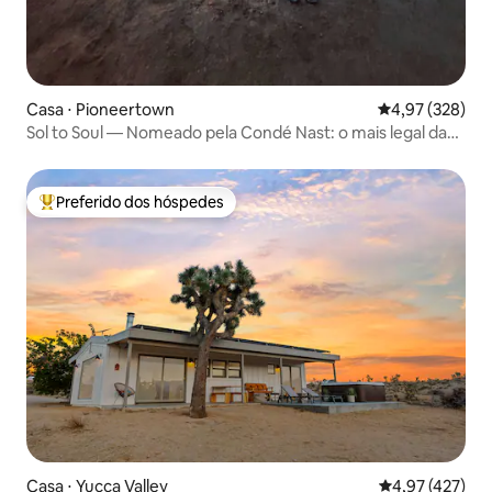
Casa ⋅ Pioneertown
4,97 de uma av
4,97 (328)
Sol to Soul — Nomeado pela Condé Nast: o mais legal da
Cali
Preferido dos hóspedes
Entre os melhores preferidos dos hóspedes
Casa ⋅ Yucca Valley
4,97 de uma av
4,97 (427)