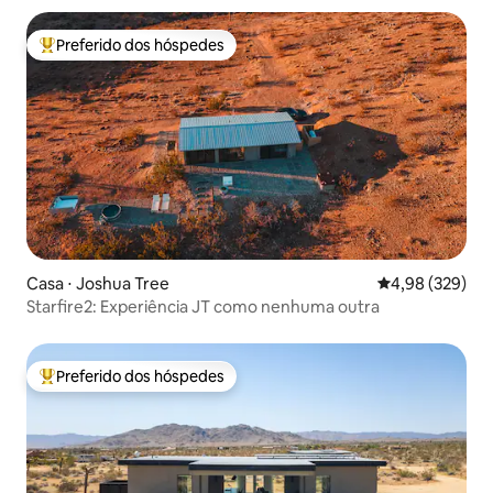
Preferido dos hóspedes
Entre os melhores preferidos dos hóspedes
Casa ⋅ Joshua Tree
4,98 de uma ava
4,98 (329)
Starfire2: Experiência JT como nenhuma outra
Preferido dos hóspedes
Entre os melhores preferidos dos hóspedes