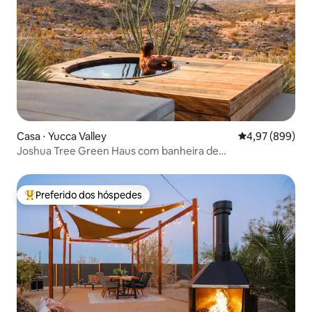
Casa ⋅ Yucca Valley
4,97 de uma ava
4,97 (899)
Joshua Tree Green Haus com banheira de
hidromassagem
Preferido dos hóspedes
Entre os melhores preferidos dos hóspedes