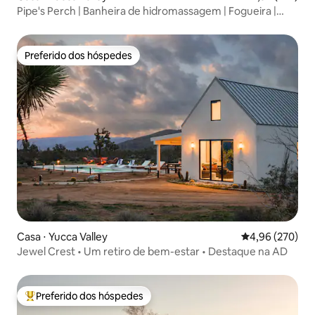
Pipe's Perch | Banheira de hidromassagem | Fogueira |
Lareira
Preferido dos hóspedes
Preferido dos hóspedes
Casa ⋅ Yucca Valley
4,96 de uma ava
4,96 (270)
Jewel Crest • Um retiro de bem-estar • Destaque na AD
Preferido dos hóspedes
Entre os melhores preferidos dos hóspedes