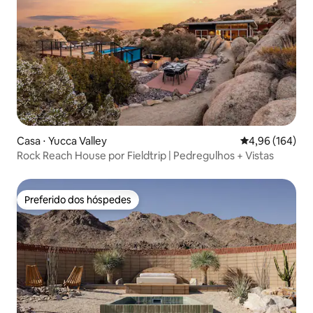
Casa ⋅ Yucca Valley
4,96 de uma av
4,96 (164)
Rock Reach House por Fieldtrip | Pedregulhos + Vistas
Preferido dos hóspedes
Preferido dos hóspedes