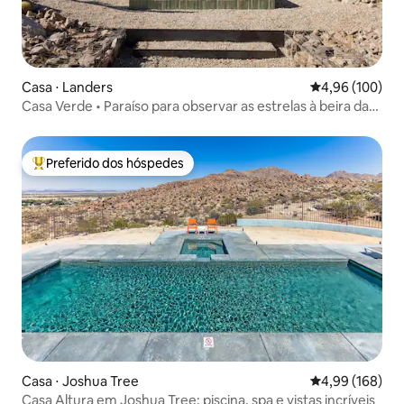
Casa ⋅ Landers
4,96 de uma av
4,96 (100)
Casa Verde • Paraíso para observar as estrelas à beira da
piscina
Preferido dos hóspedes
Entre os melhores preferidos dos hóspedes
Casa ⋅ Joshua Tree
4,99 de uma av
4,99 (168)
Casa Altura em Joshua Tree: piscina, spa e vistas incríveis