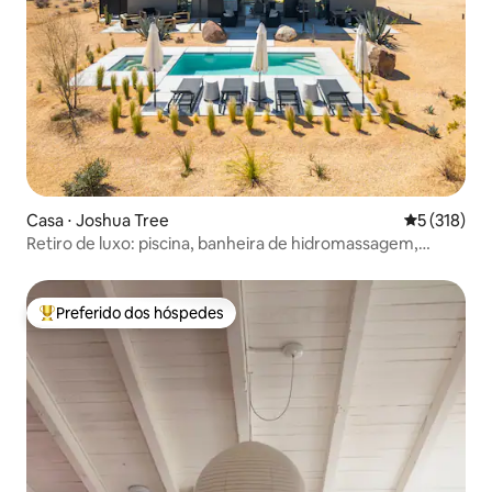
Casa ⋅ Joshua Tree
5 de uma av
5 (318)
Retiro de luxo: piscina, banheira de hidromassagem,
fogueira, redes
Preferido dos hóspedes
Entre os melhores preferidos dos hóspedes