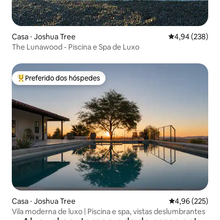
Casa ⋅ Joshua Tree
4,94 de uma ava
4,94 (238)
The Lunawood - Piscina e Spa de Luxo
Preferido dos hóspedes
Entre os melhores preferidos dos hóspedes
Casa ⋅ Joshua Tree
4,96 de uma av
4,96 (225)
Vila moderna de luxo | Piscina e spa, vistas deslumbrantes