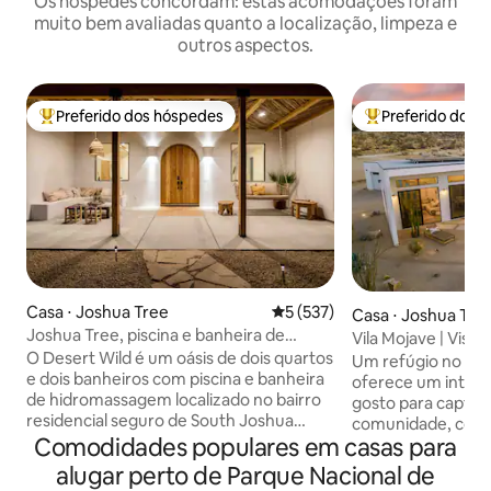
Os hóspedes concordam: estas acomodações foram
muito bem avaliadas quanto a localização, limpeza e
outros aspectos.
Preferido dos hóspedes
Preferido dos 
Entre os melhores preferidos dos hóspedes
Entre os melhore
Casa ⋅ Joshua Tree
5 de uma avaliação média de 
5 (537)
Casa ⋅ Joshua Tre
Joshua Tree, piscina e banheira de
Vila Mojave | Vista
hidromassagem
O Desert Wild é um oásis de dois quartos
cowboys
Um refúgio no dese
e dois banheiros com piscina e banheira
oferece um interi
de hidromassagem localizado no bairro
gosto para captura
residencial seguro de South Joshua
comunidade, com
Tree. Estamos a 10 minutos de carro da
Comodidades populares em casas para
externas construí
entrada oeste do Parque Nacional de
ocasião. Situada no topo de uma colina
alugar perto de Parque Nacional de
Joshua Tree e a 5 minutos de carro das
em uma comunida