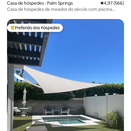
Casa de hóspedes ⋅ Palm Springs
4,97 de uma ava
4,97 (566)
Casa de hóspedes de meados do século com piscina
privativa
Preferido dos hóspedes
Entre os melhores preferidos dos hóspedes