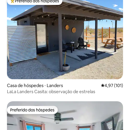
Preferido dos hóspedes
Entre os melhores preferidos dos hóspedes
Casa de hóspedes ⋅ Landers
4,97 de uma av
4,97 (101)
LaLa Landers Casita: observação de estrelas
Preferido dos hóspedes
Preferido dos hóspedes