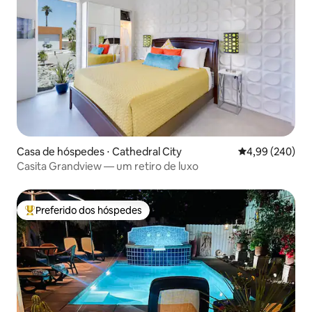
Casa de hóspedes ⋅ Cathedral City
4,99 de uma ava
4,99 (240)
Casita Grandview — um retiro de luxo
Preferido dos hóspedes
Entre os melhores preferidos dos hóspedes