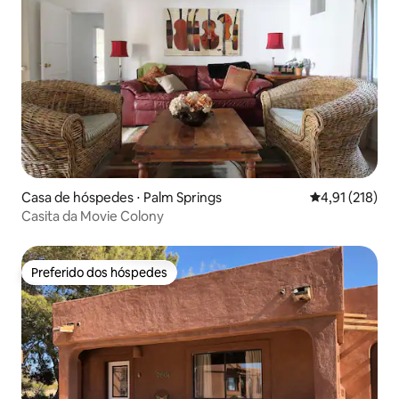
Casa de hóspedes ⋅ Palm Springs
4,91 de uma av
4,91 (218)
Casita da Movie Colony
Preferido dos hóspedes
Preferido dos hóspedes