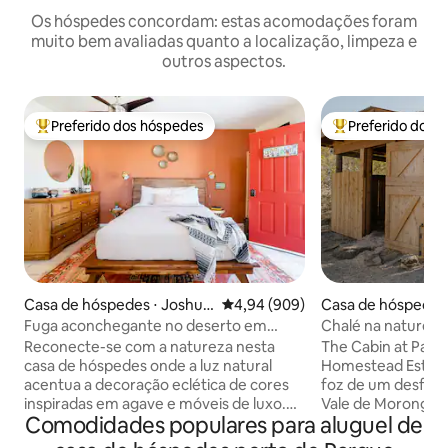
Os hóspedes concordam: estas acomodações foram
muito bem avaliadas quanto a localização, limpeza e
outros aspectos.
Preferido dos hóspedes
Preferido dos 
Entre os melhores preferidos dos hóspedes
Entre os melhore
Casa de hóspedes ⋅ Joshua
4,94 de uma avaliação média de 5
4,94 (909)
Casa de hóspedes
Tree
o Valley
Fuga aconchegante no deserto em
Chalé na natureza
Joshua Tree
banheira a lenha
Reconecte-se com a natureza nesta
The Cabin at Pain
casa de hóspedes onde a luz natural
Homestead Este chalé tranquilo fica na
acentua a decoração eclética de cores
foz de um desfilad
inspiradas em agave e móveis de luxo.
Vale de Morongo, 
Comodidades populares para aluguel de
Passe um tempo no jardim com vista
altitude encontra
para as árvores de Joshua e montanhas
Gorgonio e San Ja