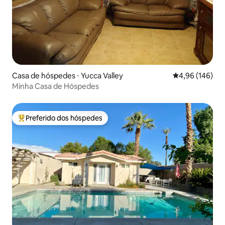
Casa de hóspedes ⋅ Yucca Valley
4,96 de uma av
4,96 (146)
Minha Casa de Hóspedes
Preferido dos hóspedes
Entre os melhores preferidos dos hóspedes