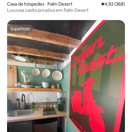
Casa de hóspedes ⋅ Palm Desert
4,92 de uma ava
4,92 (368)
Luxuosa casita privativa em Palm Desert
Superhost
Superhost