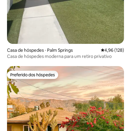
Casa de hóspedes ⋅ Palm Springs
4,96 de uma av
4,96 (128)
Casa de hóspedes moderna para um retiro privativo
Preferido dos hóspedes
Preferido dos hóspedes