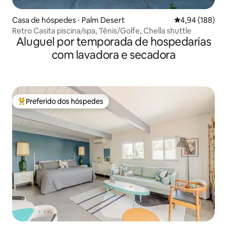
Casa de hóspedes ⋅ Palm Desert
4,94 de uma av
4,94 (188)
Retro Casita piscina/spa, Tênis/Golfe, Chella shuttle
Aluguel por temporada de hospedarias
com lavadora e secadora
Preferido dos hóspedes
Entre os melhores preferidos dos hóspedes