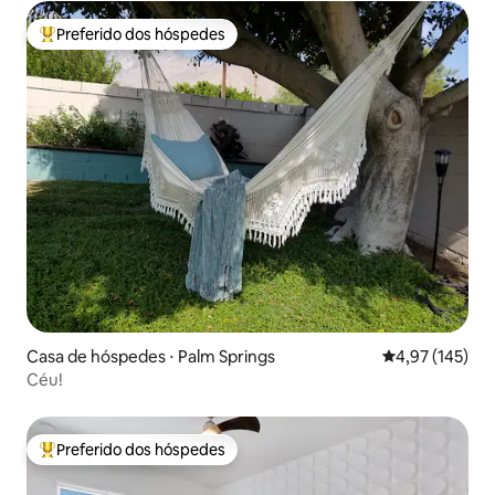
Preferido dos hóspedes
Entre os melhores preferidos dos hóspedes
Casa de hóspedes ⋅ Palm Springs
4,97 de uma av
4,97 (145)
Céu!
Preferido dos hóspedes
Entre os melhores preferidos dos hóspedes