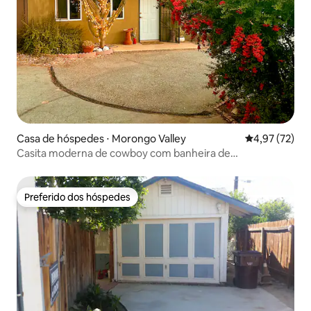
Casa de hóspedes ⋅ Morongo Valley
4,97 de uma a
4,97 (72)
Casita moderna de cowboy com banheira de
hidromassagem no deserto
Preferido dos hóspedes
Preferido dos hóspedes