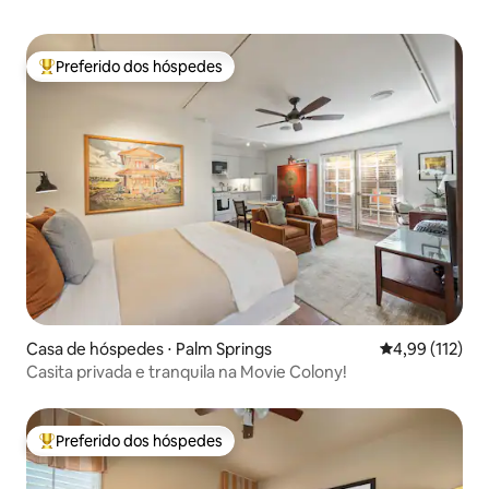
Preferido dos hóspedes
Entre os melhores preferidos dos hóspedes
Casa de hóspedes ⋅ Palm Springs
4,99 de uma av
4,99 (112)
Casita privada e tranquila na Movie Colony!
Preferido dos hóspedes
Entre os melhores preferidos dos hóspedes