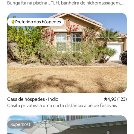
Bungalita na piscina JTLH, banheira de hidromassagem,
labirinto
Preferido dos hóspedes
Entre os melhores preferidos dos hóspedes
Casa de hóspedes ⋅ Indio
4,93 de uma av
4,93 (123)
Casita privativa a uma curta distância a pé de festivais
Superhost
Superhost