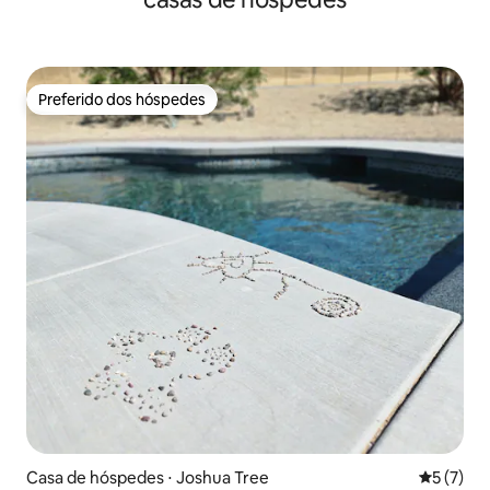
Preferido dos hóspedes
Preferido dos hóspedes
Casa de hóspedes ⋅ Joshua Tree
5 de uma 
5 (7)