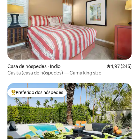
Casa de hóspedes ⋅ Indio
4,97 de uma av
4,97 (245)
Casita (casa de hóspedes) — Cama king size
Preferido dos hóspedes
Entre os melhores preferidos dos hóspedes