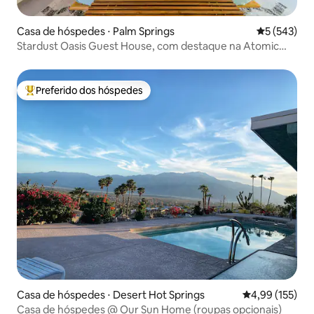
Casa de hóspedes ⋅ Palm Springs
5 de uma av
5 (543)
Stardust Oasis Guest House, com destaque na Atomic
Ranch Mag
Preferido dos hóspedes
Entre os melhores preferidos dos hóspedes
Casa de hóspedes ⋅ Desert Hot Springs
4,99 de uma av
4,99 (155)
Casa de hóspedes @ Our Sun Home (roupas opcionais)