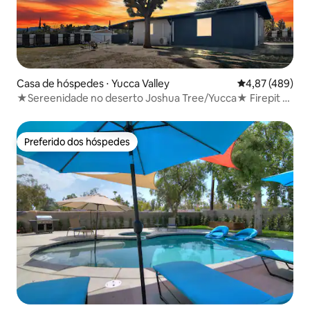
Casa de hóspedes ⋅ Yucca Valley
4,87 de uma av
4,87 (489)
★Sereenidade no deserto Joshua Tree/Yucca★ Firepit e
AC★
Preferido dos hóspedes
Preferido dos hóspedes