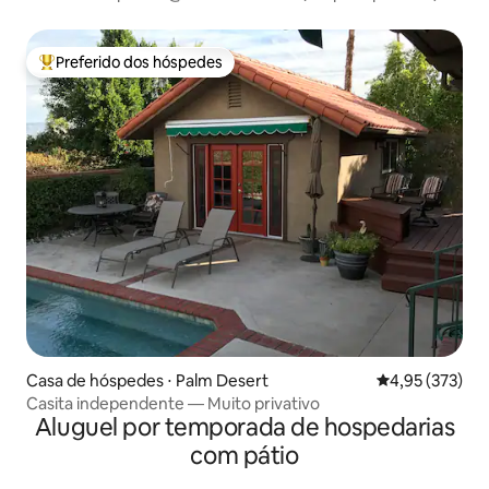
Preferido dos hóspedes
Entre os melhores preferidos dos hóspedes
Casa de hóspedes ⋅ Palm Desert
4,95 de uma av
4,95 (373)
Casita independente — Muito privativo
Aluguel por temporada de hospedarias
com pátio