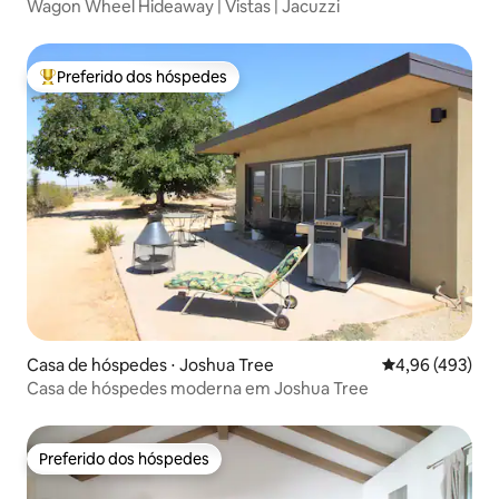
Wagon Wheel Hideaway | Vistas | Jacuzzi
Preferido dos hóspedes
Entre os melhores preferidos dos hóspedes
Casa de hóspedes ⋅ Joshua Tree
4,96 de uma av
4,96 (493)
Casa de hóspedes moderna em Joshua Tree
Preferido dos hóspedes
Preferido dos hóspedes