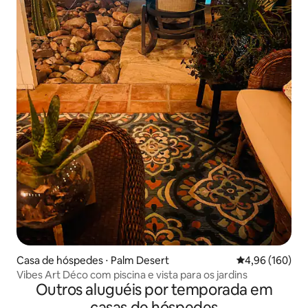
Casa de hóspedes ⋅ Palm Desert
4,96 de uma av
4,96 (160)
Vibes Art Déco com piscina e vista para os jardins
Outros aluguéis por temporada em
casas de hóspedes