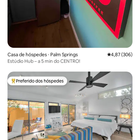
Casa de hóspedes ⋅ Palm Springs
4,87 de uma ava
4,87 (306)
Estúdio Hub – a 5 min do CENTRO!
Preferido dos hóspedes
Entre os melhores preferidos dos hóspedes