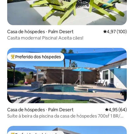
Casa de hóspedes ⋅ Palm Desert
4,97 de uma av
4,97 (100)
Casita moderna! Piscina! Aceita cães!
Preferido dos hóspedes
Entre os melhores preferidos dos hóspedes
Casa de hóspedes ⋅ Palm Desert
4,95 de uma a
4,95 (64)
Suíte à beira da piscina da casa de hóspedes 700sf 1 BR/
LR/2 BA completo