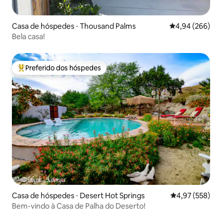
Casa de hóspedes ⋅ Thousand Palms
4,94 de uma ava
4,94 (266)
Bela casa!
Preferido dos hóspedes
Entre os melhores preferidos dos hóspedes
Casa de hóspedes ⋅ Desert Hot Springs
4,97 de uma av
4,97 (558)
Bem-vindo à Casa de Palha do Deserto!