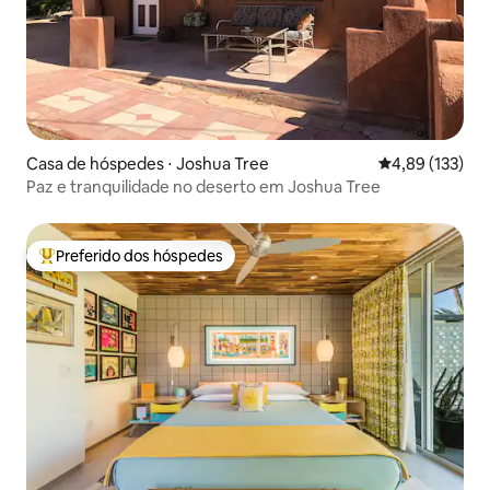
Casa de hóspedes ⋅ Joshua Tree
4,89 de uma av
4,89 (133)
Paz e tranquilidade no deserto em Joshua Tree
Preferido dos hóspedes
Entre os melhores preferidos dos hóspedes