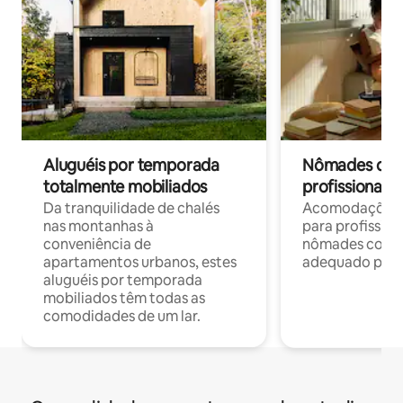
Aluguéis por temporada
Nômades digit
totalmente mobiliados
profissionais 
Da tranquilidade de chalés
Acomodações c
nas montanhas à
para profission
conveniência de
nômades com W
apartamentos urbanos, estes
adequado para 
aluguéis por temporada
mobiliados têm todas as
comodidades de um lar.