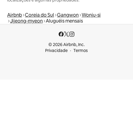
Airbnb
Coreia do Sul
Gangwon
Wonju-si
Jijeong-myeon
Aluguéis mensais
© 2026 Airbnb, Inc.
Privacidade
Termos