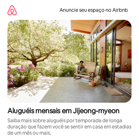
Pular
para
Anuncie seu espaço no Airbnb
o
conteúdo
Aluguéis mensais em Jijeong-myeon
Saiba mais sobre aluguéis por temporada de longa
duração que fazem você se sentir em casa em estadias
de um mês ou mais.