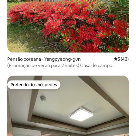
Pensão coreana ⋅ Yangpyeong-gun
5 de uma a
5 (43)
(Promoção de verão para 2 noites) Casa de campo
independente. Para 6 pessoas / 5 minutos do IC
Dongyangpyeong
Preferido dos hóspedes
Preferido dos hóspedes