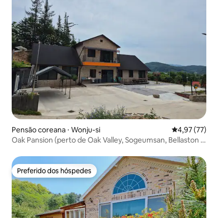
Pensão coreana ⋅ Wonju-si
4,97 de uma a
4,97 (77)
Oak Pansion (perto de Oak Valley, Sogeumsan, Bellaston e
Gyeokgok)
Preferido dos hóspedes
Preferido dos hóspedes