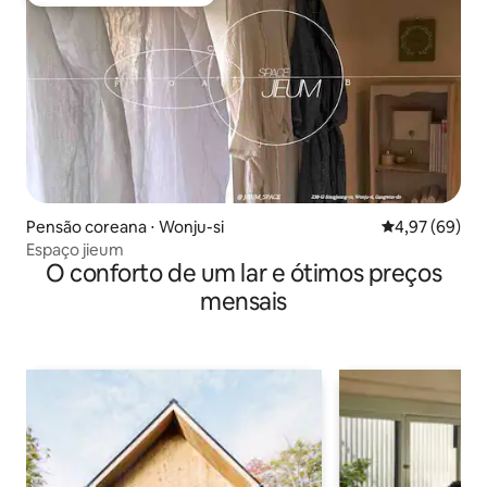
Preferido dos hóspedes
Pensão coreana ⋅ Wonju-si
4,97 de uma a
4,97 (69)
Espaço jieum
O conforto de um lar e ótimos preços
mensais