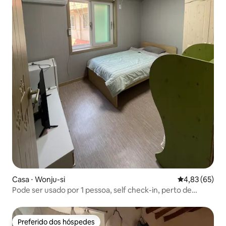
Casa ⋅ Wonju-si
4,83 de uma a
4,83 (65)
Pode ser usado por 1 pessoa, self check-in, perto de
Wonju Sevens, acomodação confortável
Preferido dos hóspedes