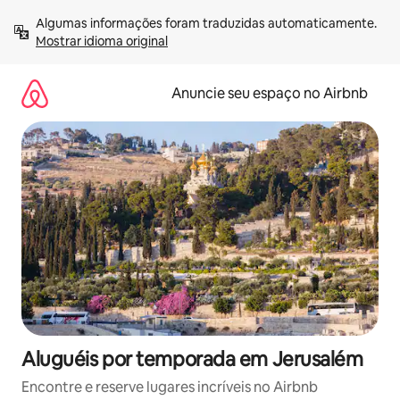
Pular
Algumas informações foram traduzidas automaticamente. 
para
Mostrar idioma original
o
conteúdo
Anuncie seu espaço no Airbnb
Aluguéis por temporada em Jerusalém
Encontre e reserve lugares incríveis no Airbnb