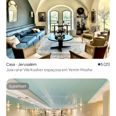
Casa ⋅ Jerusalém
5 de uma a
5 (21)
Joia rara! Vila Kosher espaçosa em Yemin Moshe
Superhost
Superhost