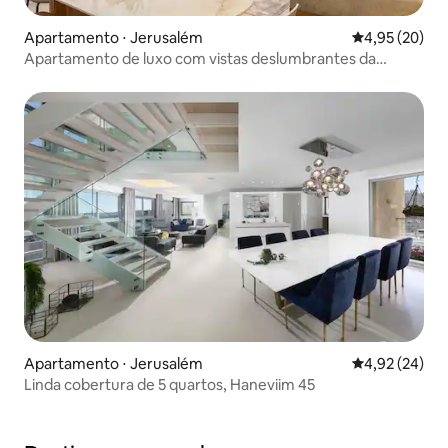
Apartamento ⋅ Jerusalém
4,95 de uma a
4,95 (20)
Apartamento de luxo com vistas deslumbrantes da
cidade
Apartamento ⋅ Jerusalém
4,92 de uma a
4,92 (24)
Linda cobertura de 5 quartos, Haneviim 45