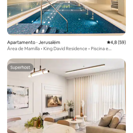
Apartamento ⋅ Jerusalém
4,8 de uma a
4,8 (59)
Área de Mamilla • King David Residence • Piscina e
academia
Superhost
Superhost