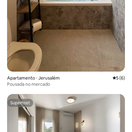
Apartamento ⋅ Jerusalém
5 de uma 
5 (6)
Pousada no mercado
Superhost
Superhost