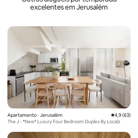
excelentes em Jerusalém
Apartamento ⋅ Jerusalém
4,9 de uma a
4,9 (63)
The J - *New* Luxury Four Bedroom Duplex By Localz