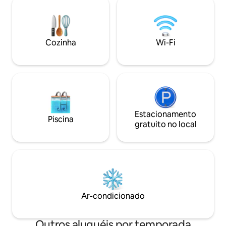
máquina de lavar l
montanhas da Judéia Café da manhã
Shabat. O apartam
para casais - pode ser solicitado por um
2 varandas e tam
adicional de NIS 90 5 minutos de carro da
uma família com fil
aldeia turística de Abu Gosh, onde há
Cozinha Kosher p
Cozinha
Wi-Fi
restaurantes locais - homus, falafel,
na Páscoa Judaica.
shawarma, canapé, baklava e muito mais
mínima de 7 dias.
Nas comunidades próximas, há
restaurantes e cafés. Alguns são kosher
e não estão abertos no Shabat Cerca de
25 minutos de carro de Jerusalém Há
trilhas de caminhada que saem da
comunidade
Estacionamento
Piscina
gratuito no local
Ar-condicionado
Outros aluguéis por temporada