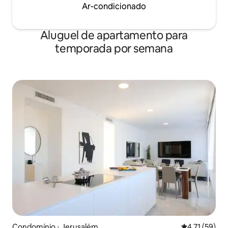
Ar-condicionado
Aluguel de apartamento para
temporada por semana
Condomínio ⋅ Jerusalém
4,71 de uma a
4,71 (59)