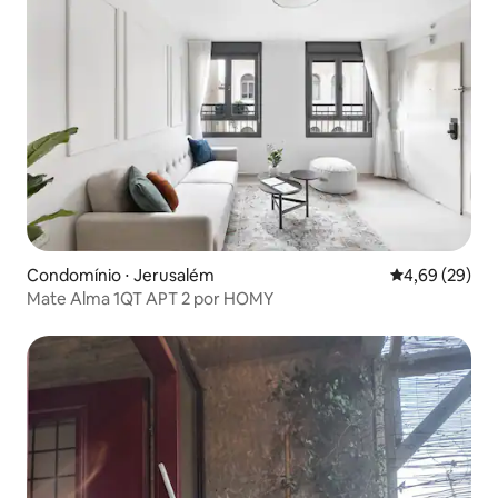
Condomínio ⋅ Jerusalém
4,69 de uma a
4,69 (29)
Mate Alma 1QT APT 2 por HOMY