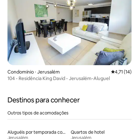
Condomínio ⋅ Jerusalém
4,71 de uma a
4,71 (14)
104 - Residência King David - Jerusalém-Aluguel
Destinos para conhecer
Outros tipos de acomodações
Aluguéis por temporada com cama de altura acessível
Quartos de hotel
Jerusalém
Jerusalém