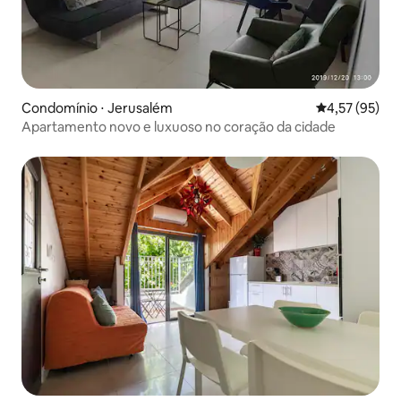
Condomínio ⋅ Jerusalém
4,57 de uma a
4,57 (95)
Apartamento novo e luxuoso no coração da cidade