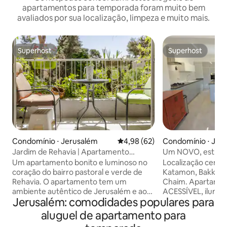
apartamentos para temporada foram muito bem
avaliados por sua localização, limpeza e muito mais.
Superhost
Superhost
Superhost
Superhost
Condomínio ⋅ Jerusalém
4,98 de uma avaliação média de
4,98 (62)
Condomínio ⋅ Jer
Jardim de Rehavia | Apartamento
Um NOVO, estrita
Kosher
de 3 quartos em 
Um apartamento bonito e luminoso no
Localização centr
coração do bairro pastoral e verde de
Katamon, Bakka, 
Rehavia. O apartamento tem um
Chaim. Apartamen
ambiente autêntico de Jerusalém e ao
ACESSÍVEL, ilumina
Jerusalém: comodidades populares para
mesmo tempo o apartamento é
/ 2 banheiros, co
renovado e reservado! O apartamento é
máquina de lavar/s
aluguel de apartamento para
adequado para Shabbat e Kosher
condicionado, SUK