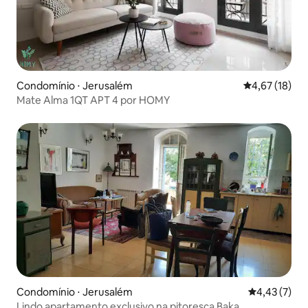
Condomínio ⋅ Jerusalém
4,67 de uma a
4,67 (18)
Mate Alma 1QT APT 4 por HOMY
Condomínio ⋅ Jerusalém
4,43 de uma 
4,43 (7)
Lindo apartamento exclusivo na pitoresca Baka