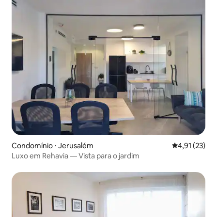
Condomínio ⋅ Jerusalém
4,91 de uma a
4,91 (23)
Luxo em Rehavia — Vista para o jardim