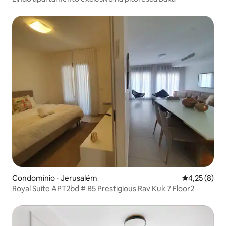
Condomínio ⋅ Jerusalém
4,25 de uma 
4,25 (8)
Royal Suite APT2bd # B5 Prestigious Rav Kuk 7 Floor2