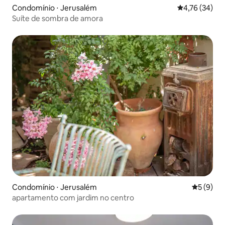
Condomínio ⋅ Jerusalém
4,76 de uma a
4,76 (34)
Suíte de sombra de amora
Condomínio ⋅ Jerusalém
5 de uma 
5 (9)
apartamento com jardim no centro