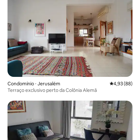
Condomínio ⋅ Jerusalém
4,93 de uma a
4,93 (88)
Terraço exclusivo perto da Colônia Alemã