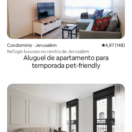
Condomínio ⋅ Jerusalém
4,97 de uma av
4,97 (148)
Refúgio luxuoso no centro de Jerusalém
Aluguel de apartamento para
temporada pet-friendly