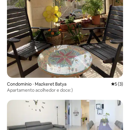
Condomínio ⋅ Mazkeret Batya
5 de uma 
5 (3)
Apartamento acolhedor e doce:)