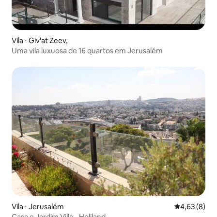
Vila ⋅ Giv'at Zeev,
Uma vila luxuosa de 16 quartos em Jerusalém
Vila ⋅ Jerusalém
4,63 de uma 
4,63 (8)
Casa e Jardim Villa - Holiland