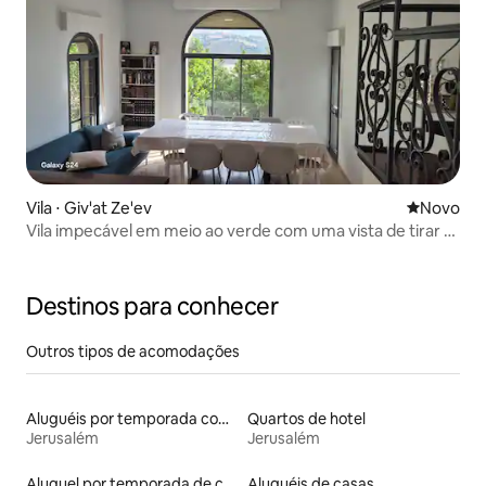
Vila ⋅ Giv'at Ze'ev
Novo lugar
Novo
Vila impecável em meio ao verde com uma vista de tirar o
fôlego
Destinos para conhecer
Outros tipos de acomodações
Aluguéis por temporada com cama de altura acessível
Quartos de hotel
Jerusalém
Jerusalém
Aluguel por temporada de casas de veraneio
Aluguéis de casas