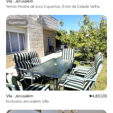
Vila ⋅ Jerusalém
Yemin Moshe de luxo 2 quartos, 3 min da Cidade Velha
Superhost
Superhost
Vila ⋅ Jerusalém
4,83 de uma a
4,83 (23)
Exclusive Jerusalem Villa