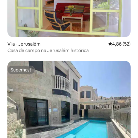
Vila ⋅ Jerusalém
4,86 de uma a
4,86 (52)
Casa de campo na Jerusalém histórica
Superhost
Superhost