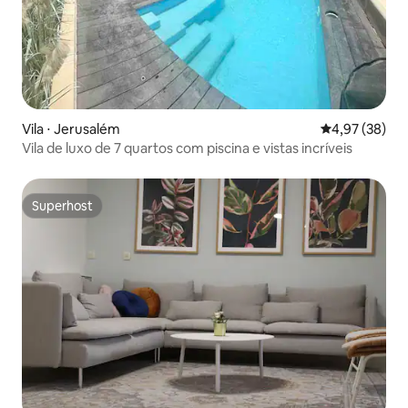
Vila ⋅ Jerusalém
4,97 de uma a
4,97 (38)
Vila de luxo de 7 quartos com piscina e vistas incríveis
Superhost
Superhost