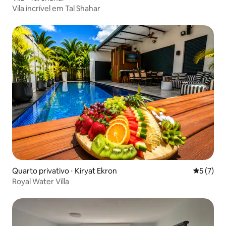
Vila incrível em Tal Shahar
Quarto privativo ⋅ Kiryat Ekron
5 de uma 
5 (7)
Royal Water Villa