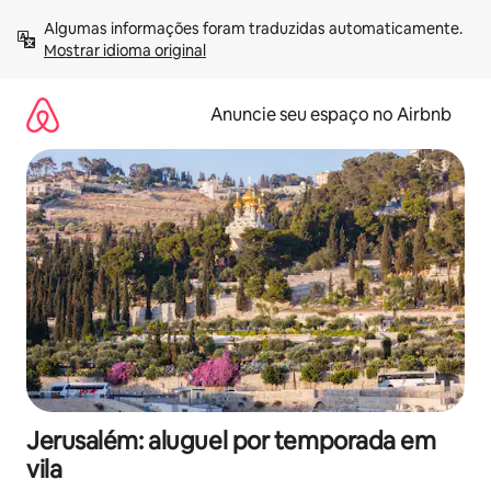
Pular
Algumas informações foram traduzidas automaticamente. 
para
Mostrar idioma original
o
conteúdo
Anuncie seu espaço no Airbnb
Jerusalém: aluguel por temporada em
vila