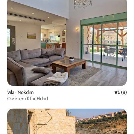
Vila ⋅ Nokdim
5 de uma 
5 (8)
Oasis em Kfar Eldad