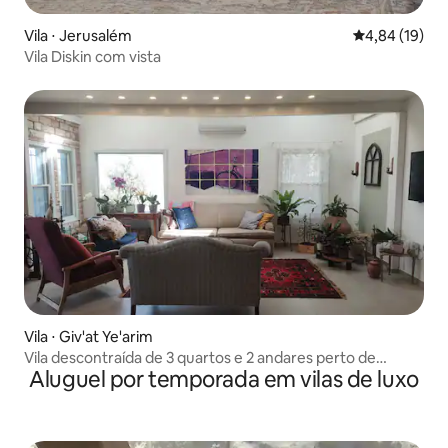
Vila ⋅ Jerusalém
4,84 de uma a
4,84 (19)
Vila Diskin com vista
Vila ⋅ Giv'at Ye'arim
Vila descontraída de 3 quartos e 2 andares perto de
Aluguel por temporada em vilas de luxo
Jerusalém