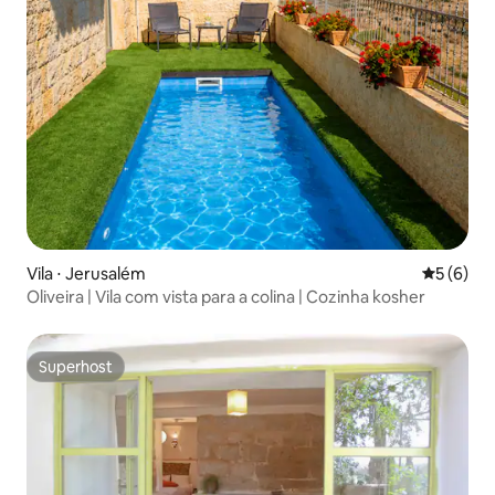
Vila ⋅ Jerusalém
5 de uma 
5 (6)
Oliveira | Vila com vista para a colina | Cozinha kosher
Superhost
Superhost