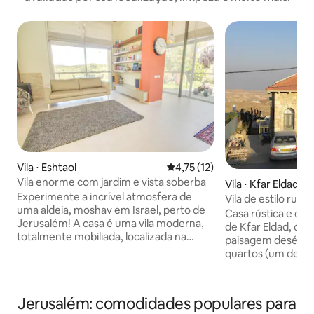
Vila ⋅ Eshtaol
4,75 de uma avaliação média de
4,75 (12)
Vila enorme com jardim e vista soberba
Vila ⋅ Kfar Eldad
Experimente a incrível atmosfera de
Vila de estilo rura
uma aldeia, moshav em Israel, perto de
deserto
Casa rústica e dec
Jerusalém! A casa é uma vila moderna,
de Kfar Eldad, com
totalmente mobiliada, localizada na
paisagem desértic
pequena cidade chamada Eshtaol,
quartos (um deles
também conhecida como a aldeia do
porta), 2 banheiras
"corredor de Jerusalém". A casa é muito
banheiros. Sala de
grande, tem 3 andares, 2 quartos + 2
cozinha (kosher) 
Jerusalém: comodidades populares para
quartos para crianças e 2 banheiros. Tem
varandas, uma del