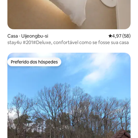
Casa ⋅ Uijeongbu-si
4,97 de uma a
4,97 (58)
stay4u #201#Deluxe, confortável como se fosse sua casa
Preferido dos hóspedes
Preferido dos hóspedes