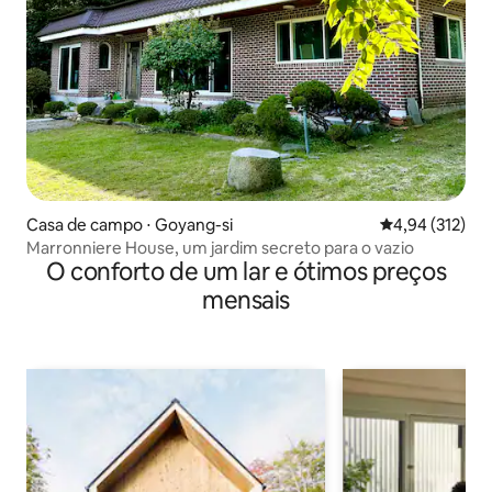
Casa de campo ⋅ Goyang-si
4,94 de uma av
4,94 (312)
Marronniere House, um jardim secreto para o vazio
O conforto de um lar e ótimos preços
mensais