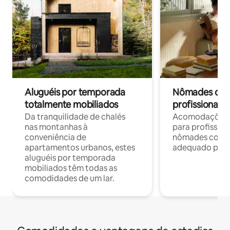
Aluguéis por temporada
Nômades digit
totalmente mobiliados
profissionais 
Da tranquilidade de chalés
Acomodações c
nas montanhas à
para profission
conveniência de
nômades com W
apartamentos urbanos, estes
adequado para 
aluguéis por temporada
mobiliados têm todas as
comodidades de um lar.