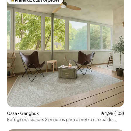
Preferido dos hóspedes
Entre os melhores preferidos dos hóspedes
Casa ⋅ Gangbuk
4,98 de uma av
4,98 (103)
Refúgio na cidade: 3 minutos para o metrô e a rua do
parque