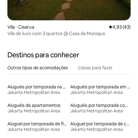
Vila ⋅ Cisarua
4,93 de uma a
4,93 (43)
Vila de luxo com 3 quartos @ Casa da Monique
Destinos para conhecer
Outros tipos de acomodações
Coisas para fazer
Aluguéis por temporada na orla
Aluguéis por temporada em hotéis-fazenda
Jakarta Metropolitan Area
Jakarta Metropolitan Area
Aluguéis de apartamentos
Aluguéis por temporada com sauna
Jakarta Metropolitan Area
Jakarta Metropolitan Area
Aluguel por temporada de flats
Aluguel por temporada de casas de hóspedes
Jakarta Metropolitan Area
Jakarta Metropolitan Area