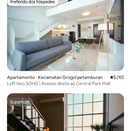
Preferido dos hóspedes
Preferido dos hóspedes
Apartamento ⋅ Kecamatan Grogol petamburan
5 de uma a
5 (10)
Loft Neo SOHO | Acesso direto ao Central Park Mall
Superhost
Superhost