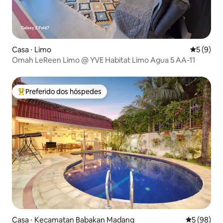
Casa ⋅ Limo
5 de uma 
5 (9)
Omah LeReen Limo @ YVE Habitat Limo Agua 5 AA-11
Preferido dos hóspedes
Entre os melhores preferidos dos hóspedes
Casa ⋅ Kecamatan Babakan Madang
5 de uma a
5 (98)