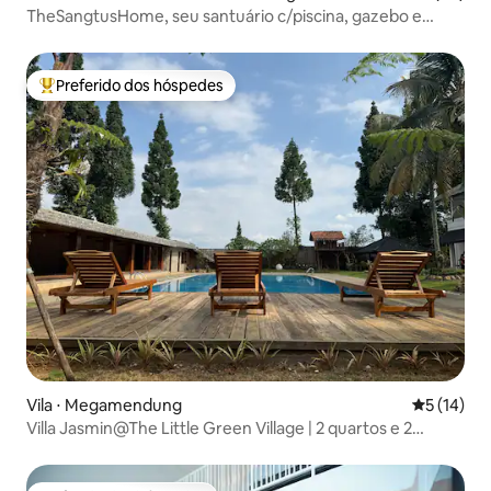
TheSangtusHome, seu santuário c/piscina, gazebo e
churrasqueira
Preferido dos hóspedes
Entre os melhores preferidos dos hóspedes
Vila ⋅ Megamendung
5 de uma a
5 (14)
Villa Jasmin@The Little Green Village | 2 quartos e 2
sótãos